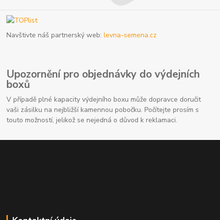
Navštivte náš partnerský web:
levna-semena.cz
Upozornění pro objednávky do výdejních
boxů
V případě plné kapacity výdejního boxu může dopravce doručit
vaši zásilku na nejbližší kamennou pobočku. Počítejte prosím s
touto možností, jelikož se nejedná o důvod k reklamaci.