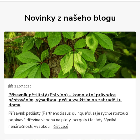
Novinky z našeho blogu
21
.
07
.
2026
Přísavník pětilistý (Psí víno) – kompletní průvodce
pěstováním, výsadbou, péčí a využitím na zahradě i u
domu
Přísavník pětilistý (Parthenocissus quinquefolia) je rychle rostoucí
popínavá dřevina vhodná na ploty, pergoly i fasády. Vyniká
nenáročností, vysokou...
číst celé