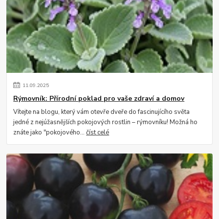
11
.
09
.
2025
Rýmovník: Přírodní poklad pro vaše zdraví a domov
Vítejte na blogu, který vám otevře dveře do fascinujícího světa
jedné z nejúžasnějších pokojových rostlin – rýmovníku! Možná ho
znáte jako "pokojového...
číst celé