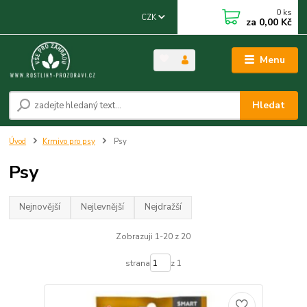
0
ks
CZK
za
0,00 Kč
Menu
Hledat
Úvod
Krmivo pro psy
Psy
Psy
Nejnovější
Nejlevnější
Nejdražší
Zobrazuji 1-20 z 20
strana
z 1