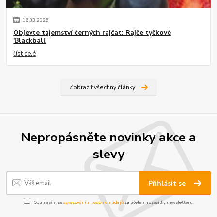
16
.
03
.
2025
Objevte tajemství černých rajčat: Rajče tyčkové
'Blackball'
číst celé
Zobrazit všechny články
Nepropásněte novinky akce a
slevy
Přihlásit se
Souhlasím se
zpracováním osobních údajů
za účelem rozesílky newsletteru.