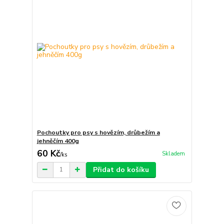
Pochoutky pro psy s hovězím, drůbežím a
jehněčím 400g
60 Kč
Skladem
/
ks
Přidat do košíku