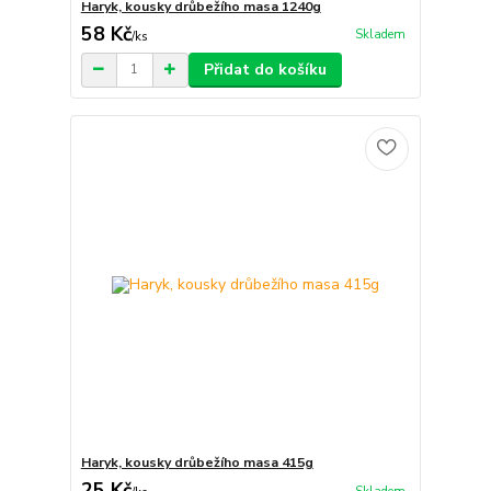
Haryk, kousky drůbežího masa 1240g
58 Kč
Skladem
/
ks
Přidat do košíku
Haryk, kousky drůbežího masa 415g
25 Kč