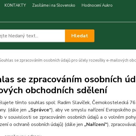
KONTAKTY
Zasíláme i na Slovensko
Hodnocení Aukro
Hledat
ouhlas se zpracováním osobních údajů pro účely rozesílky e-mailových obc
las se zpracováním osobních úda
ových obchodních sdělení
lujete tímto souhlas spol: Radim Slavíček, Černokostelecká 7
any. (dále jen
„Správce“
), aby ve smyslu nařízení Evropského 
b v souvislosti se zpracováním osobních údajů a o volném poh
ízení o ochraně osobních údajů) (dále jen
„Nařízení“
), zpracovával