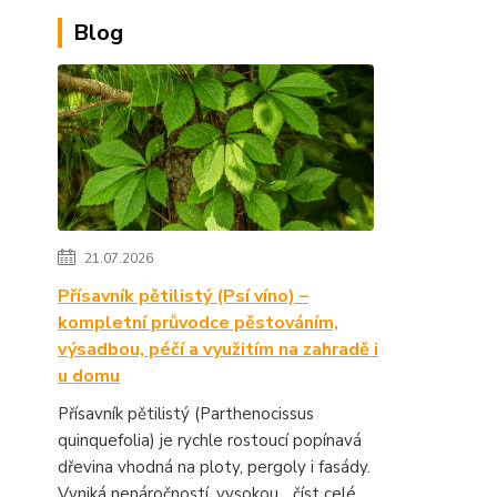
Blog
21.07.2026
Přísavník pětilistý (Psí víno) –
kompletní průvodce pěstováním,
výsadbou, péčí a využitím na zahradě i
u domu
Přísavník pětilistý (Parthenocissus
quinquefolia) je rychle rostoucí popínavá
dřevina vhodná na ploty, pergoly i fasády.
Vyniká nenáročností, vysokou...
číst celé