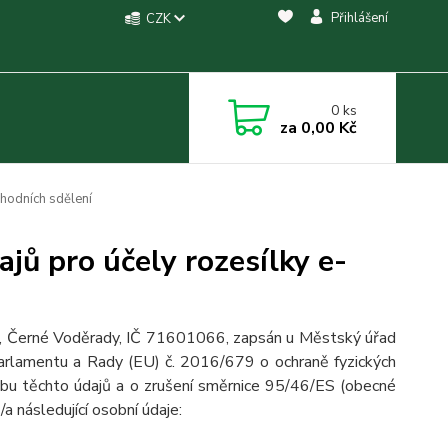
Přihlášení
CZK
0
ks
za
0,00 Kč
hodních sdělení
jů pro účely rozesílky e-
6, Černé Voděrady, IČ 71601066, zapsán u Městský úřad
parlamentu a Rady (EU) č. 2016/679 o ochraně fyzických
ybu těchto údajů a o zrušení směrnice 95/46/ES (obecné
/a následující osobní údaje: