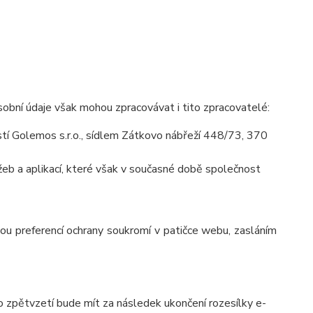
obní údaje však mohou zpracovávat i tito zpracovatelé:
í Golemos s.r.o., sídlem Zátkovo nábřeží 448/73, 370
eb a aplikací, které však v současné době společnost
vou preferencí ochrany soukromí v patičce webu, zasláním
o zpětvzetí bude mít za následek ukončení rozesílky e-