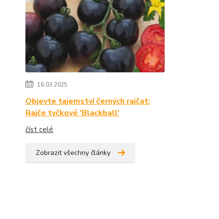
16.03.2025
Objevte tajemství černých rajčat:
Rajče tyčkové 'Blackball'
číst celé
Zobrazit všechny články