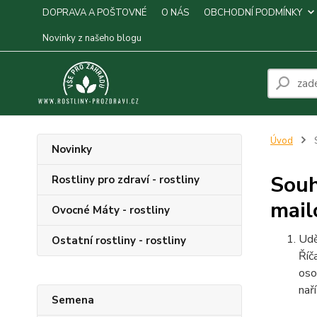
DOPRAVA A POŠTOVNÉ
O NÁS
OBCHODNÍ PODMÍNKY
Novinky z našeho blogu
Úvod
S
Novinky
Souh
Rostliny pro zdraví - rostliny
mail
Ovocné Máty - rostliny
Udě
Ostatní rostliny - rostliny
Říč
oso
nař
Semena