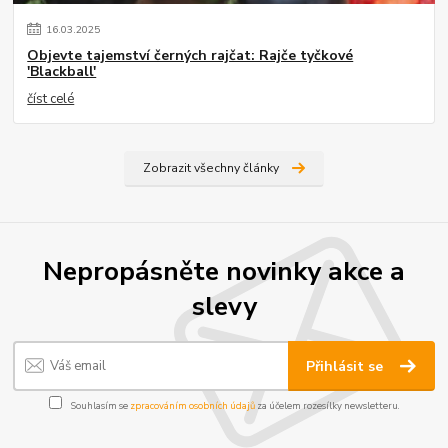
16
.
03
.
2025
Objevte tajemství černých rajčat: Rajče tyčkové
'Blackball'
číst celé
Zobrazit všechny články
Nepropásněte novinky akce a
slevy
Přihlásit se
Souhlasím se
zpracováním osobních údajů
za účelem rozesílky newsletteru.