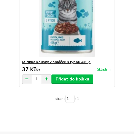
Micinka kousky v omáčce s rybou 415 g
37 Kč
Skladem
/
ks
Přidat do košíku
strana
z 1