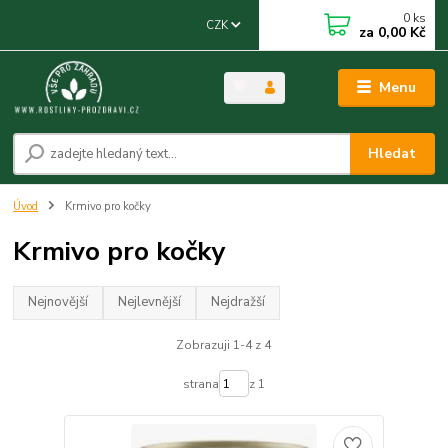
0
ks
CZK
za
0,00 Kč
Menu
Hledat
Úvod
Krmivo pro kočky
Krmivo pro kočky
Nejnovější
Nejlevnější
Nejdražší
Zobrazuji 1-4 z 4
strana
z 1