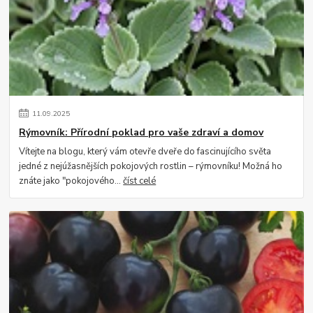
11
.
09
.
2025
Rýmovník: Přírodní poklad pro vaše zdraví a domov
Vítejte na blogu, který vám otevře dveře do fascinujícího světa
jedné z nejúžasnějších pokojových rostlin – rýmovníku! Možná ho
znáte jako "pokojového...
číst celé