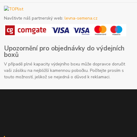
Navštivte náš partnerský web:
levna-semena.cz
Upozornění pro objednávky do výdejních
boxů
V případě plné kapacity výdejního boxu může dopravce doručit
vaši zásilku na nejbližší kamennou pobočku. Počítejte prosím s
touto možností, jelikož se nejedná o důvod k reklamaci.