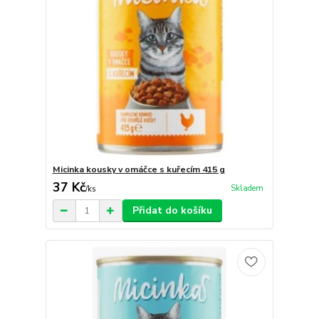
Micinka kousky v omáčce s kuřecím 415 g
37 Kč
Skladem
/
ks
Přidat do košíku