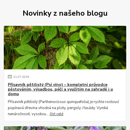
Novinky z našeho blogu
21
.
07
.
2026
Přísavník pětilistý (Psí víno) – kompletní průvodce
pěstováním, výsadbou, péčí a využitím na zahradě i u
domu
Přísavník pětilistý (Parthenocissus quinquefolia) je rychle rostoucí
popínavá dřevina vhodná na ploty, pergoly i fasády. Vyniká
nenáročností, vysokou...
číst celé