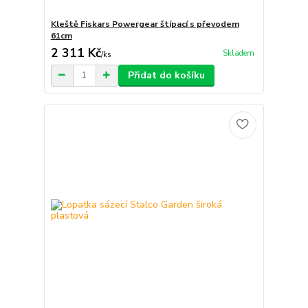
Kleště Fiskars Powergear štípací s převodem
61cm
2 311 Kč
Skladem
/
ks
Přidat do košíku