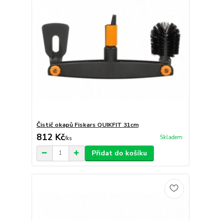
Čistič okapů Fiskars QUIKFIT 31cm
812 Kč
Skladem
/
ks
Přidat do košíku