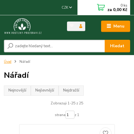
0
ks
CZK
za
0,00 Kč
Menu
Hledat
Úvod
Nářadí
Nářadí
Nejnovější
Nejlevnější
Nejdražší
Zobrazuji 1-25 z 25
strana
z 1