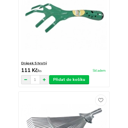
Drápek 5 hrotý
111 Kč
Skladem
/
ks
Přidat do košíku