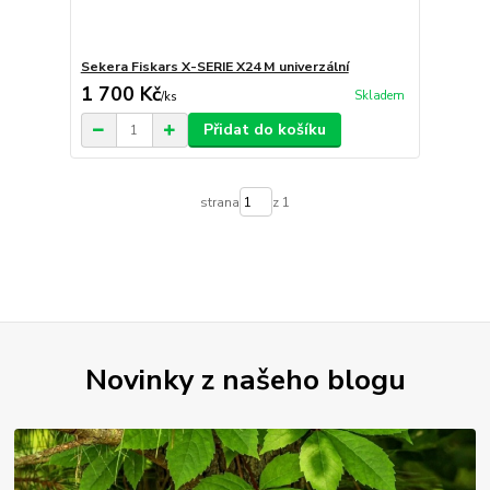
Sekera Fiskars X-SERIE X24 M univerzální
1 700 Kč
Skladem
/
ks
Přidat do košíku
strana
z 1
Novinky z našeho blogu