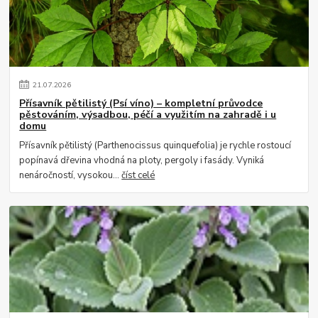
21
.
07
.
2026
Přísavník pětilistý (Psí víno) – kompletní průvodce
pěstováním, výsadbou, péčí a využitím na zahradě i u
domu
Přísavník pětilistý (Parthenocissus quinquefolia) je rychle rostoucí
popínavá dřevina vhodná na ploty, pergoly i fasády. Vyniká
nenáročností, vysokou...
číst celé