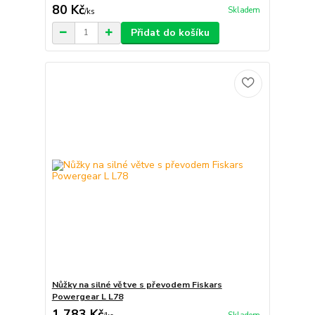
80 Kč
Skladem
/
ks
Přidat do košíku
Nůžky na silné větve s převodem Fiskars
Powergear L L78
1 783 Kč