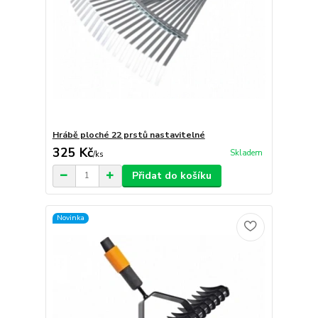
Hrábě ploché 22 prstů nastavitelné
325 Kč
Skladem
/
ks
Přidat do košíku
Novinka