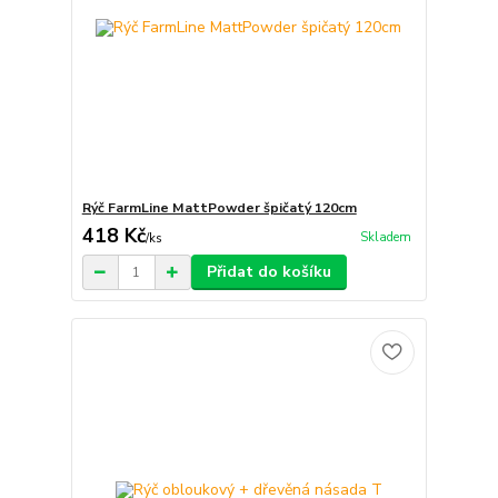
Rýč FarmLine MattPowder špičatý 120cm
418 Kč
Skladem
/
ks
Přidat do košíku