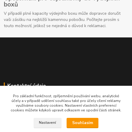
boxů
V případě plné kapacity výdejního boxu může dopravce doručit
vaši zásilku na nejbližší kamennou pobočku. Počítejte prosím s
touto možností, jelikož se nejedná o důvod k reklamaci.
Kontaktní údaje
Pro základní funkčnost, zpříjemnění používání webu, analytické
704691325
účely a v případě udělení souhlasu také pro účely cílení reklamy
využíváme soubory cookies. Nastavení vlastních preferencí
cookies můžete kdykoli upravit odkazem ve spodní části stránek.
info@rostliny-prozdravi.cz
Souhlasím
Nastavení