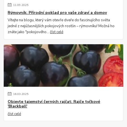
11
.
09
.
2025
Rýmovník: Přírodní poklad pro vaše zdraví a domov
Vítejte na blogu, který vám otevře dveře do fascinujícího světa
jedné z nejúžasnějších pokojových rostlin – rýmovníku! Možná ho
znáte jako "pokojového...
číst celé
16
.
03
.
2025
Objevte tajemství černých rajčat: Rajče tyčkové
'Blackball'
číst celé