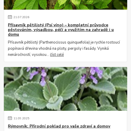
21
.
07
.
2026
Přísavník pětilistý (Psí víno) – kompletní průvodce
pěstováním, výsadbou, péčí a využitím na zahradě i u
domu
Přísavník pětilistý (Parthenocissus quinquefolia) je rychle rostoucí
popínavá dřevina vhodná na ploty, pergoly i fasády. Vyniká
nenáročností, vysokou...
číst celé
11
.
09
.
2025
Rýmovník: Přírodní poklad pro vaše zdraví a domov