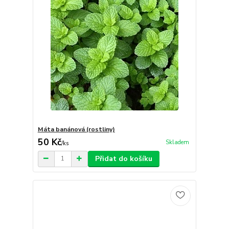
Máta banánová (rostliny)
50 Kč
Skladem
/
ks
Přidat do košíku