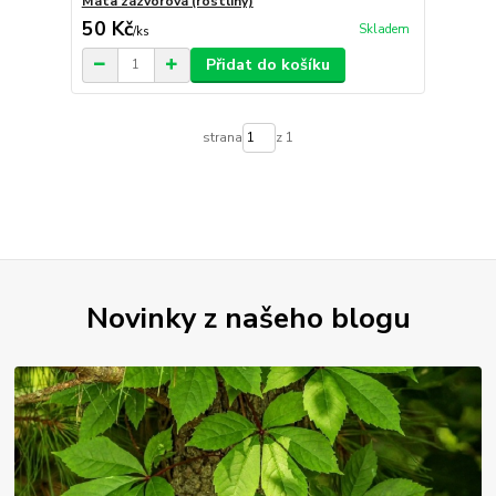
Máta zázvorová (rostliny)
50 Kč
Skladem
/
ks
Přidat do košíku
strana
z 1
Novinky z našeho blogu