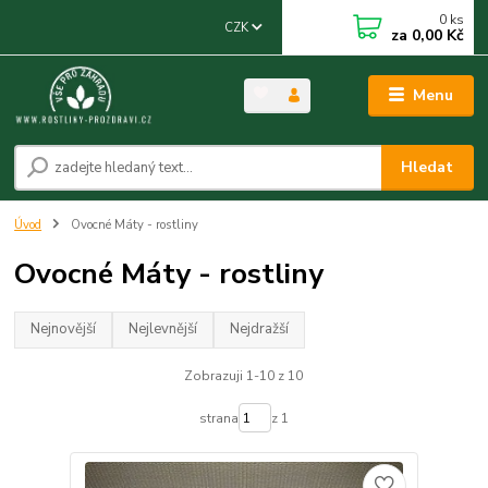
0
ks
CZK
za
0,00 Kč
Menu
Hledat
Úvod
Ovocné Máty - rostliny
Ovocné Máty - rostliny
Nejnovější
Nejlevnější
Nejdražší
Zobrazuji 1-10 z 10
strana
z 1