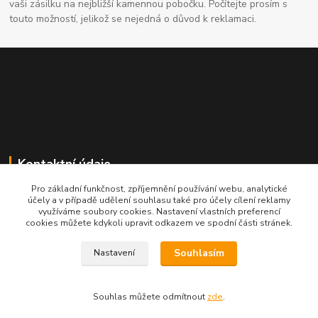
vaši zásilku na nejbližší kamennou pobočku. Počítejte prosím s
touto možností, jelikož se nejedná o důvod k reklamaci.
Kontaktní údaje
Pro základní funkčnost, zpříjemnění používání webu, analytické
704691325
účely a v případě udělení souhlasu také pro účely cílení reklamy
využíváme soubory cookies. Nastavení vlastních preferencí
cookies můžete kdykoli upravit odkazem ve spodní části stránek.
info@rostliny-prozdravi.cz
Souhlasím
Nastavení
Souhlas můžete odmítnout
zde
.
Vytvořeno na
Eshop-rychle.cz