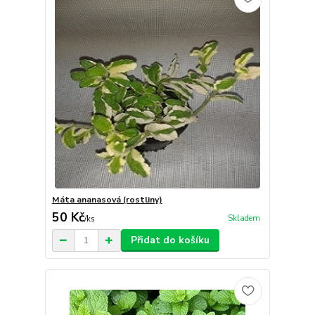
Máta ananasová (rostliny)
50 Kč
Skladem
/
ks
Přidat do košíku