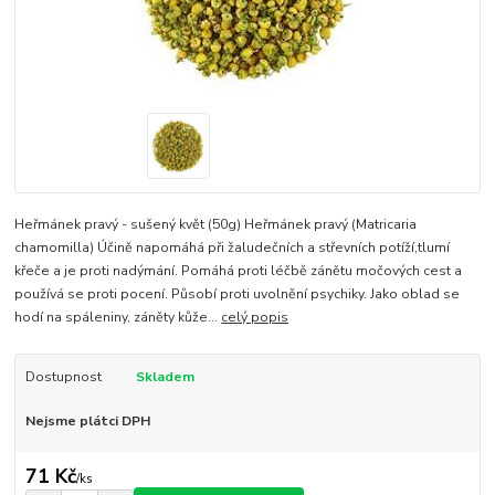
Heřmánek pravý - sušený květ (50g) Heřmánek pravý (Matricaria
chamomilla) Účině napomáhá při žaludečních a střevních potíží,tlumí
křeče a je proti nadýmání. Pomáhá proti léčbě zánětu močových cest a
používá se proti pocení. Působí proti uvolnění psychiky. Jako oblad se
hodí na spáleniny, záněty kůže...
celý popis
Dostupnost
Skladem
Nejsme plátci DPH
71 Kč
/
ks