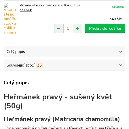
Vitana steak omáčka sladká chilli a
Skladem
česnek
64 Kč
/
ks
Přidat do košíku
Celý popis
Související zboží
35
Celý popis
Heřmánek pravý - sušený květ
(50g)
Heřmánek pravý (Matricaria chamomilla)
Účině napomáhá při žaludečních a střevních potíží,tlumí křeče a je