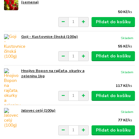
(semena)
50 Kč
/
ks
Přidat do košíku
Goji - Kustovnice čínská (100g)
Skladem
55 Kč
/
ks
Přidat do košíku
Hnojivo Bopon na rajčata, okurky a
Skladem
zeleninu 1kg
117 Kč
/
ks
Přidat do košíku
Jalovec celý (100g)
Skladem
77 Kč
/
ks
Přidat do košíku