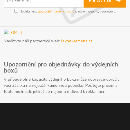
Přihlásit se
Souhlasím se
zpracováním osobních údajů
za účelem rozesílky newsletteru.
Navštivte náš partnerský web:
levna-semena.cz
Upozornění pro objednávky do výdejních
boxů
V případě plné kapacity výdejního boxu může dopravce doručit
vaši zásilku na nejbližší kamennou pobočku. Počítejte prosím s
touto možností, jelikož se nejedná o důvod k reklamaci.