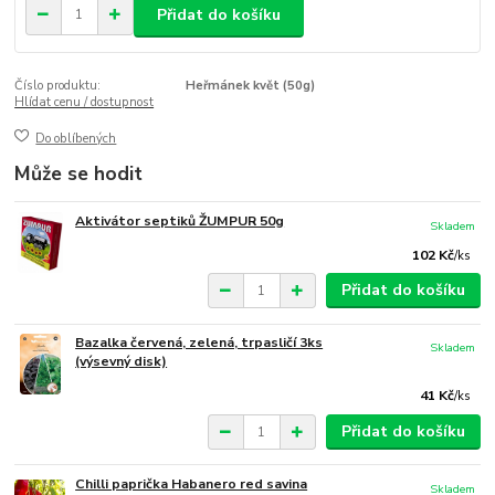
Přidat do košíku
Číslo produktu:
Heřmánek květ (50g)
Hlídat cenu / dostupnost
Do oblíbených
Může se hodit
Aktivátor septiků ŽUMPUR 50g
Skladem
102 Kč
/
ks
Přidat do košíku
Bazalka červená, zelená, trpasličí 3ks
Skladem
(výsevný disk)
41 Kč
/
ks
Přidat do košíku
Chilli paprička Habanero red savina
Skladem