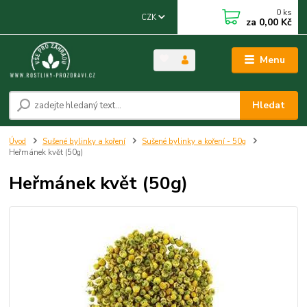
0
ks
CZK
za
0,00 Kč
Menu
Hledat
Úvod
Sušené bylinky a koření
Sušené bylinky a koření - 50g
Heřmánek květ (50g)
Heřmánek květ (50g)