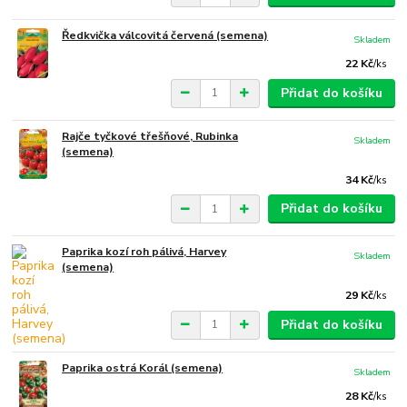
Ředkvička válcovitá červená (semena)
Skladem
22 Kč
/
ks
Přidat do košíku
Rajče tyčkové třešňové, Rubinka
Skladem
(semena)
34 Kč
/
ks
Přidat do košíku
Paprika kozí roh pálivá, Harvey
Skladem
(semena)
29 Kč
/
ks
Přidat do košíku
Paprika ostrá Korál (semena)
Skladem
28 Kč
/
ks