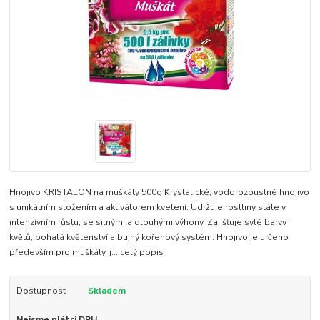
Hnojivo KRISTALON na muškáty 500g Krystalické, vodorozpustné hnojivo
s unikátním složením a aktivátorem kvetení. Udržuje rostliny stále v
intenzívním růstu, se silnými a dlouhými výhony. Zajišťuje syté barvy
květů, bohatá květenství a bujný kořenový systém. Hnojivo je určeno
především pro muškáty, j...
celý popis
Dostupnost
Skladem
Nejsme plátci DPH