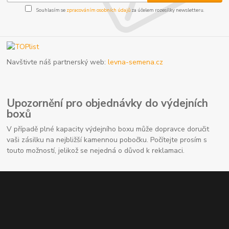
Souhlasím se
zpracováním osobních údajů
za účelem rozesílky newsletteru.
Navštivte náš partnerský web:
levna-semena.cz
Upozornění pro objednávky do výdejních
boxů
V případě plné kapacity výdejního boxu může dopravce doručit
vaši zásilku na nejbližší kamennou pobočku. Počítejte prosím s
touto možností, jelikož se nejedná o důvod k reklamaci.