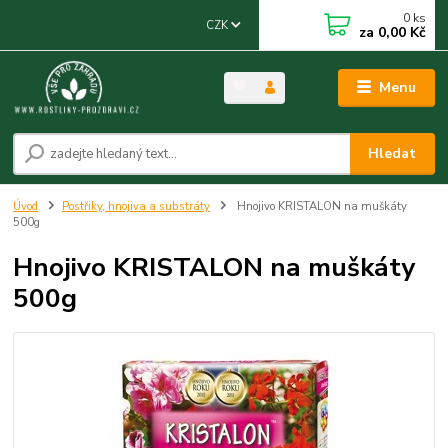
0
ks
CZK
za
0,00 Kč
Menu
Hledat
Úvod
Postřiky, hnojiva a substráty
Hnojivo KRISTALON na muškáty
500g
Hnojivo KRISTALON na muškáty
500g