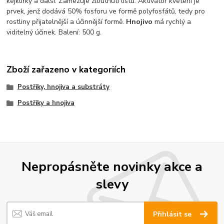
kejklířky a další. Zamezuje žloutnutí listů. Aktivátor kvetení je
prvek, jenž dodává 50% fosforu ve formě polyfosfátů, tedy pro
rostliny přijatelnější a účinnější formě.
Hnojivo
má rychlý a
viditelný účinek. Balení: 500 g.
Zboží zařazeno v kategoriích
Postřiky, hnojiva a substráty
Postřiky a hnojiva
Nepropásněte novinky akce a
slevy
Přihlásit se