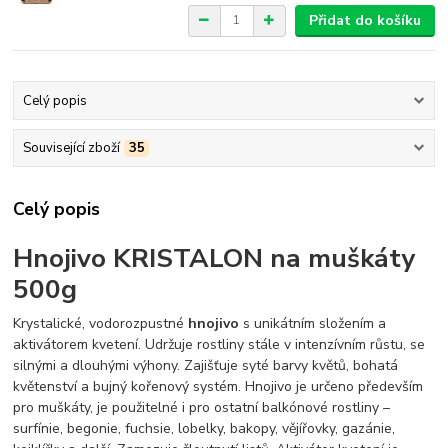
Přidat do košíku
Celý popis
Související zboží
35
Celý popis
Hnojivo KRISTALON na muškáty
500g
Krystalické, vodorozpustné
hnojivo
s unikátním složením a
aktivátorem kvetení. Udržuje rostliny stále v intenzívním růstu, se
silnými a dlouhými výhony. Zajišťuje syté barvy květů, bohatá
květenství a bujný kořenový systém. Hnojivo je určeno především
pro muškáty, je použitelné i pro ostatní balkónové rostliny –
surfínie, begonie, fuchsie, lobelky, bakopy, vějířovky, gazánie,