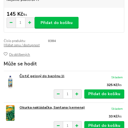
145 Kč
/
ks
Přidat do košíku
Číslo produktu:
0384
Hlídat cenu / dostupnost
Do oblíbených
Může se hodit
Čistič gelový do bazénu 1l
Skladem
325 Kč
/
ks
Přidat do košíku
Okurka nakládačka, Santana (semena)
Skladem
33 Kč
/
ks
Přidat do košíku