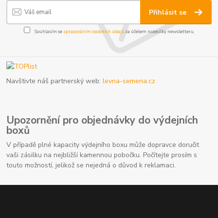
Přihlásit se
Souhlasím se
zpracováním osobních údajů
za účelem rozesílky newsletteru.
Navštivte náš partnerský web:
levna-semena.cz
Upozornění pro objednávky do výdejních
boxů
V případě plné kapacity výdejního boxu může dopravce doručit
vaši zásilku na nejbližší kamennou pobočku. Počítejte prosím s
touto možností, jelikož se nejedná o důvod k reklamaci.