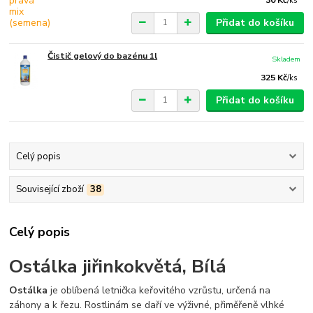
30 Kč
/
ks
Přidat do košíku
Čistič gelový do bazénu 1l
Skladem
325 Kč
/
ks
Přidat do košíku
Celý popis
Související zboží
38
Celý popis
Ostálka jiřinkokvětá, Bílá
Ostálka
je oblíbená letnička keřovitého vzrůstu, určená na
záhony a k řezu. Rostlinám se daří ve výživné, přiměřeně vlhké