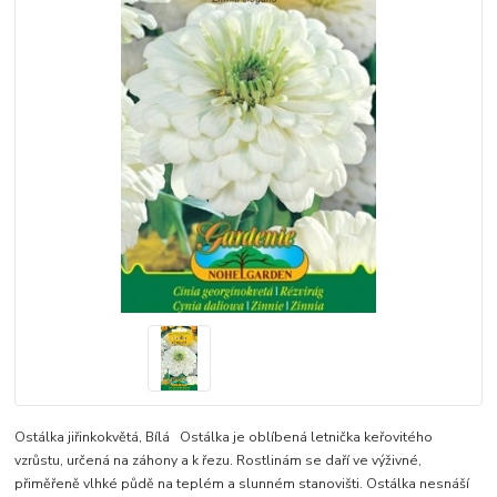
Ostálka jiřinkokvětá, Bílá Ostálka je oblíbená letnička keřovitého
vzrůstu, určená na záhony a k řezu. Rostlinám se daří ve výživné,
přiměřeně vlhké půdě na teplém a slunném stanovišti. Ostálka nesnáší