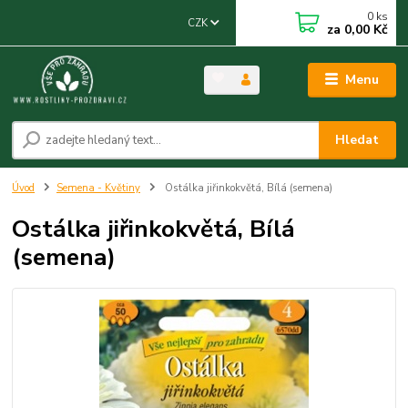
0
ks
CZK
za
0,00 Kč
Menu
Hledat
Úvod
Semena - Květiny
Ostálka jiřinkokvětá, Bílá (semena)
Ostálka jiřinkokvětá, Bílá
(semena)