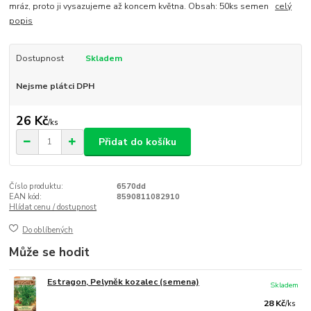
mráz, proto ji vysazujeme až koncem května. Obsah: 50ks semen
celý
popis
Dostupnost
Skladem
Nejsme plátci DPH
26 Kč
/
ks
Přidat do košíku
Číslo produktu:
6570dd
EAN kód:
8590811082910
Hlídat cenu / dostupnost
Do oblíbených
Může se hodit
Estragon, Pelyněk kozalec (semena)
Skladem
28 Kč
/
ks