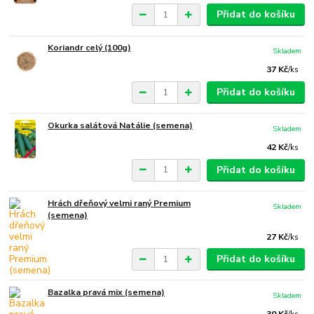
Přidat do košíku
Koriandr celý (100g)
Skladem
37 Kč
/
ks
Přidat do košíku
Okurka salátová Natálie (semena)
Skladem
42 Kč
/
ks
Přidat do košíku
Hrách dřeňový velmi raný Premium
Skladem
(semena)
27 Kč
/
ks
Přidat do košíku
Bazalka pravá mix (semena)
Skladem