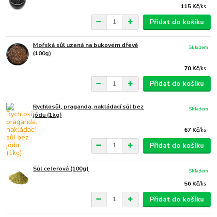
115 Kč
/
ks
Přidat do košíku
Mořská sůl uzená na bukovém dřevě
Skladem
(100g)
70 Kč
/
ks
Přidat do košíku
Rychlosůl, praganda, nakládací sůl bez
Skladem
jódu (1kg)
67 Kč
/
ks
Přidat do košíku
Sůl celerová (100g)
Skladem
56 Kč
/
ks
Přidat do košíku