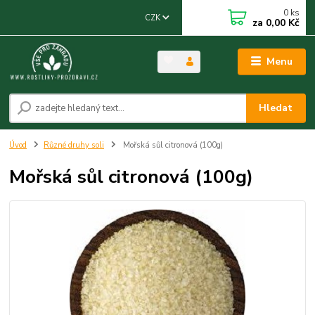
0
ks
CZK
za
0,00 Kč
Menu
Hledat
Úvod
Různé druhy soli
Mořská sůl citronová (100g)
Mořská sůl citronová (100g)