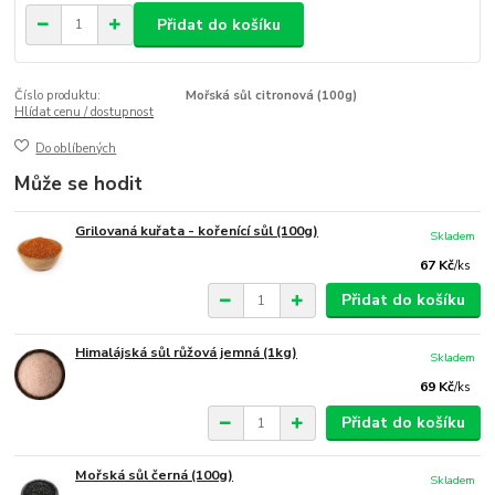
Přidat do košíku
Číslo produktu:
Mořská sůl citronová (100g)
Hlídat cenu / dostupnost
Do oblíbených
Může se hodit
Grilovaná kuřata - kořenící sůl (100g)
Skladem
67 Kč
/
ks
Přidat do košíku
Himalájská sůl růžová jemná (1kg)
Skladem
69 Kč
/
ks
Přidat do košíku
Mořská sůl černá (100g)
Skladem