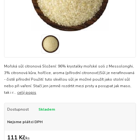
Mořská sůl citronová Složení: 96% krystalky mořské soli z Messolonghi,
3% citronová kůra, hořčice, aroma (přírodní citronové)Sůl je nerafinovaná
- čistě přírodní Použití: tuto skvělou sůl je možné použít jako stolní sůl
nebo při vaření. Stačí jen jemně rozdrtit mezi prsty a posypat jak maso,
tak i r...
celý popis
Dostupnost
Skladem
Nejsme plátci DPH
111 Kč
/
ks