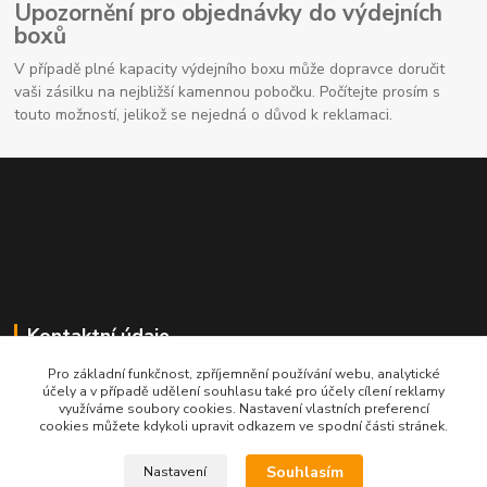
Upozornění pro objednávky do výdejních
boxů
V případě plné kapacity výdejního boxu může dopravce doručit
vaši zásilku na nejbližší kamennou pobočku. Počítejte prosím s
touto možností, jelikož se nejedná o důvod k reklamaci.
Kontaktní údaje
Pro základní funkčnost, zpříjemnění používání webu, analytické
704691325
účely a v případě udělení souhlasu také pro účely cílení reklamy
využíváme soubory cookies. Nastavení vlastních preferencí
cookies můžete kdykoli upravit odkazem ve spodní části stránek.
info@rostliny-prozdravi.cz
Souhlasím
Nastavení