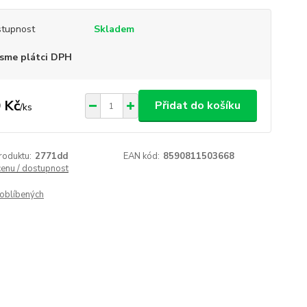
tupnost
Skladem
sme plátci DPH
 Kč
Přidat do košíku
/
ks
roduktu:
2771dd
EAN kód:
8590811503668
cenu / dostupnost
oblíbených