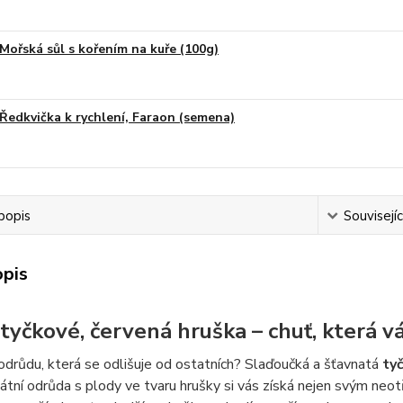
Mořská sůl s kořením na kuře (100g)
Ředkvička k rychlení, Faraon (semena)
popis
Souvisejíc
opis
 tyčkové, červená hruška – chuť, která v
drůdu, která se odlišuje od ostatních? Slaďoučká a šťavnatá
ty
átní odrůda s plody ve tvaru hrušky si vás získá nejen svým neot