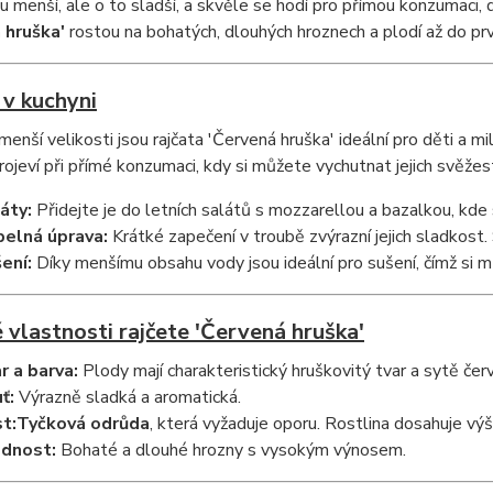
u menší, ale o to sladší, a skvěle se hodí pro přímou konzumaci, d
 hruška'
rostou na bohatých, dlouhých hroznech a plodí až do prv
 v kuchyni
enší velikosti jsou rajčata 'Červená hruška' ideální pro děti a milo
rojeví při přímé konzumaci, kdy si můžete vychutnat jejich svěžes
áty:
Přidejte je do letních salátů s mozzarellou a bazalkou, kde 
elná úprava:
Krátké zapečení v troubě zvýrazní jejich sladkost.
ení:
Díky menšímu obsahu vody jsou ideální pro sušení, čímž si mů
 vlastnosti rajčete 'Červená hruška'
r a barva:
Plody mají charakteristický hruškovitý tvar a sytě čer
ť:
Výrazně sladká a aromatická.
t:
Tyčková odrůda
, která vyžaduje oporu. Rostlina dosahuje výš
dnost:
Bohaté a dlouhé hrozny s vysokým výnosem.