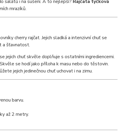
o salátů i na sušení. A to nejlepší?
Rajčata tyčková
ních mrazíků.
vníky cherry rajčat. Jejich sladká a intenzivní chuť se
t a šťavnatost.
se jejich chuť skvěle doplňuje s ostatními ingrediencemi.
 Skvěle se hodí jako příloha k masu nebo do těstovin.
žete jejich jedinečnou chuť uchovat i na zimu.
venou barvu.
ky až 2 metry.