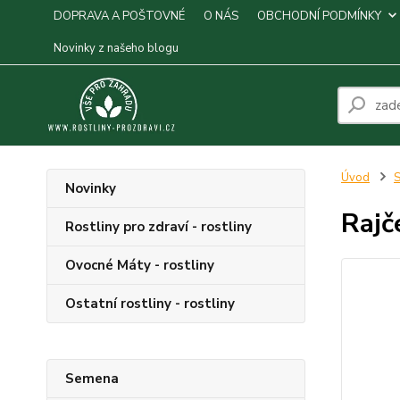
DOPRAVA A POŠTOVNÉ
O NÁS
OBCHODNÍ PODMÍNKY
Novinky z našeho blogu
Úvod
S
Novinky
Rajč
Rostliny pro zdraví - rostliny
Ovocné Máty - rostliny
Ostatní rostliny - rostliny
Semena