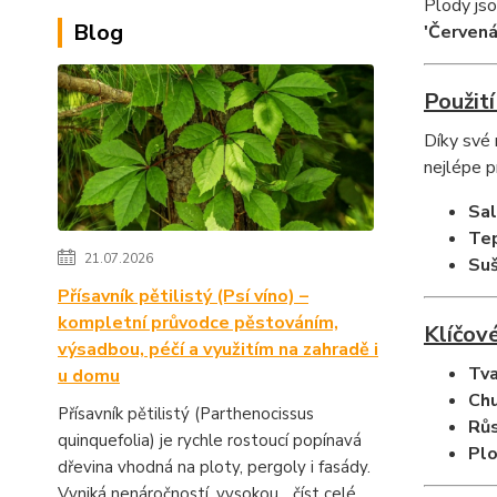
Plody jso
Blog
'Červená
Použití
Díky své m
nejlépe p
Sal
Tep
21.07.2026
Suš
Přísavník pětilistý (Psí víno) –
kompletní průvodce pěstováním,
Klíčové
výsadbou, péčí a využitím na zahradě i
Tva
u domu
Chu
Přísavník pětilistý (Parthenocissus
Růs
quinquefolia) je rychle rostoucí popínavá
Plo
dřevina vhodná na ploty, pergoly i fasády.
Vyniká nenáročností, vysokou...
číst celé