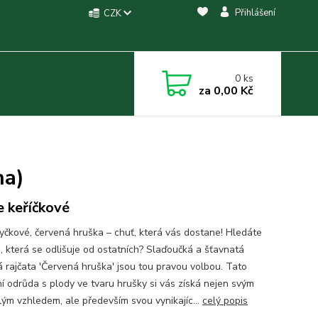
Přihlášení
CZK
0
ks
za
0,00 Kč
na)
e keříčkové
tyčkové, červená hruška – chuť, která vás dostane! Hledáte
, která se odlišuje od ostatních? Slaďoučká a šťavnatá
á rajčata 'Červená hruška' jsou tou pravou volbou. Tato
ní odrůda s plody ve tvaru hrušky si vás získá nejen svým
lým vzhledem, ale především svou vynikajíc...
celý popis