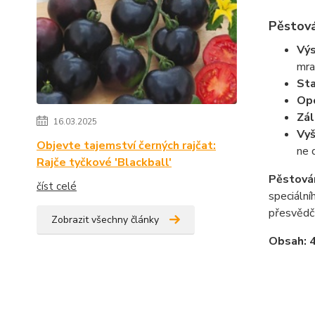
Pěstová
Vý
mra
Sta
Opo
Zál
16.03.2025
Vyš
Objevte tajemství černých rajčat:
ne 
Rajče tyčkové 'Blackball'
Pěstován
číst celé
speciální
přesvědč
Zobrazit všechny články
Obsah: 