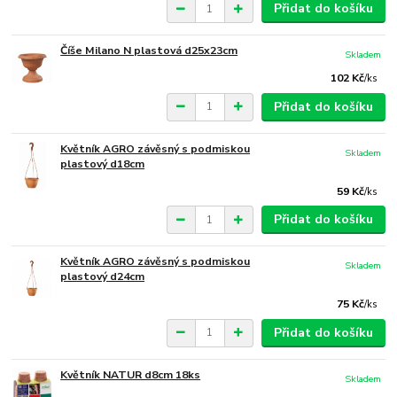
Přidat do košíku
Číše Milano N plastová d25x23cm
Skladem
102 Kč
/
ks
Přidat do košíku
Květník AGRO závěsný s podmiskou
Skladem
plastový d18cm
59 Kč
/
ks
Přidat do košíku
Květník AGRO závěsný s podmiskou
Skladem
plastový d24cm
75 Kč
/
ks
Přidat do košíku
Květník NATUR d8cm 18ks
Skladem