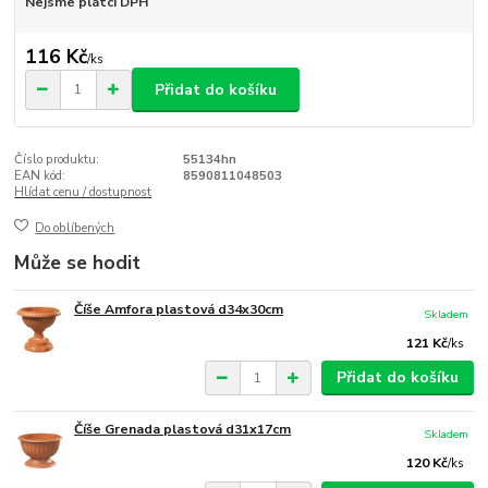
Nejsme plátci DPH
116 Kč
/
ks
Přidat do košíku
Číslo produktu:
55134hn
EAN kód:
8590811048503
Hlídat cenu / dostupnost
Do oblíbených
Může se hodit
Číše Amfora plastová d34x30cm
Skladem
121 Kč
/
ks
Přidat do košíku
Číše Grenada plastová d31x17cm
Skladem
120 Kč
/
ks