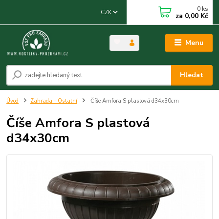
0
ks
CZK
za
0,00 Kč
Menu
Hledat
Úvod
Zahrada - Ostatní
Číše Amfora S plastová d34x30cm
Číše Amfora S plastová
d34x30cm