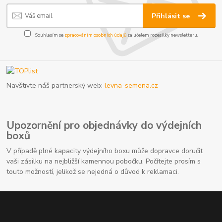
Přihlásit se
Souhlasím se
zpracováním osobních údajů
za účelem rozesílky newsletteru.
Navštivte náš partnerský web:
levna-semena.cz
Upozornění pro objednávky do výdejních
boxů
V případě plné kapacity výdejního boxu může dopravce doručit
vaši zásilku na nejbližší kamennou pobočku. Počítejte prosím s
touto možností, jelikož se nejedná o důvod k reklamaci.