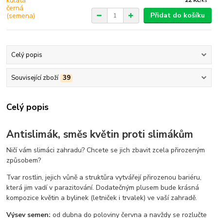
/
ks
Přidat do košíku
Celý popis
Související zboží
39
Celý popis
Antislimák, směs květin proti slimákům
Ničí vám slimáci zahradu? Chcete se jich zbavit zcela přirozeným
způsobem?
Tvar rostlin, jejich vůně a struktůra vytvářejí přirozenou bariéru,
která jim vadí v parazitování. Dodatečným plusem bude krásná
kompozice květin a bylinek (letniček i trvalek) ve vaší zahradě.
Výsev semen:
od dubna do poloviny června a navždy se rozlučte