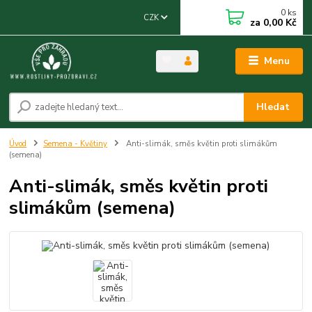
0
ks
CZK
za
0,00 Kč
Menu
Hledat
Úvod
Semena - Květiny
Anti-slimák, směs květin proti slimákům
(semena)
Anti-slimák, směs květin proti
slimákům (semena)