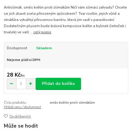
Antislimák, směs květin proti slimákům Ničí vám slimáci zahradu? Chcete
se jich zbavit zcela přirozeným způsobem? Tvar rostlin, jejich vůně a
struktůra vytvářejí přirozenou bariéru, která jim vadí v parazitování.
Dodatečným plusem bude krásná kompozice květin a bylinek (letniček i
trvalek) ve vaší ...
celý popis
Dostupnost
Skladem
Nejsme plátci DPH
28 Kč
/
ks
Přidat do košíku
Číslo produktu:
směs květin proti slimákům
Hlídat cenu / dostupnost
Do oblíbených
Může se hodit