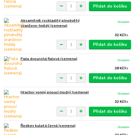
Přidat do košíku
Aksamitník rozkladitý plnokvětý
Skladem
oranžovo-hnědý (semena)
32 Kč
/
ks
Přidat do košíku
Fiala dvourohá fialová (semena)
Skladem
28 Kč
/
ks
Přidat do košíku
Hrachor vonný pnoucí modrý (semena)
Skladem
32 Kč
/
ks
Přidat do košíku
Ředkev kulatá černá (semena)
Skladem
22 Kč