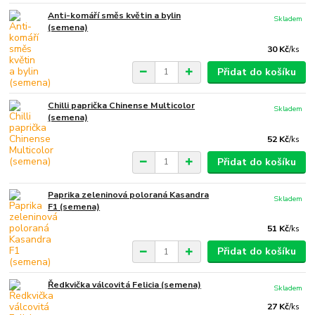
Anti-komáří směs květin a bylin
Skladem
(semena)
30 Kč
/
ks
Přidat do košíku
Chilli paprička Chinense Multicolor
Skladem
(semena)
52 Kč
/
ks
Přidat do košíku
Paprika zeleninová poloraná Kasandra
Skladem
F1 (semena)
51 Kč
/
ks
Přidat do košíku
Ředkvička válcovitá Felicia (semena)
Skladem
27 Kč
/
ks