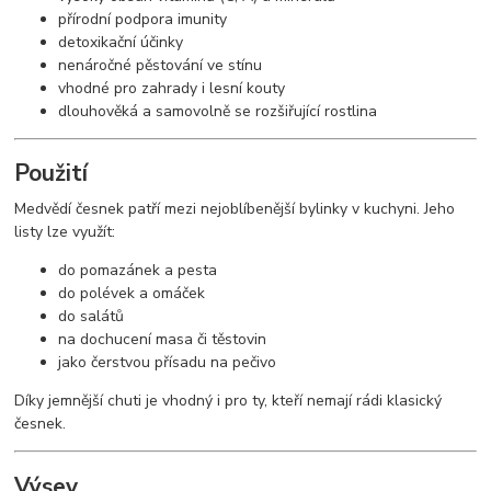
přírodní podpora imunity
detoxikační účinky
nenáročné pěstování ve stínu
vhodné pro zahrady i lesní kouty
dlouhověká a samovolně se rozšiřující rostlina
Použití
Medvědí česnek patří mezi nejoblíbenější bylinky v kuchyni. Jeho
listy lze využít:
do pomazánek a pesta
do polévek a omáček
do salátů
na dochucení masa či těstovin
jako čerstvou přísadu na pečivo
Díky jemnější chuti je vhodný i pro ty, kteří nemají rádi klasický
česnek.
Výsev