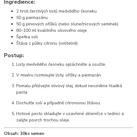
Ingredience:
2 hrsti čerstvých listů medvědího česneku
50 g parmazánu
50 g piniových oříšků (nebo slunečnicových semínek)
80–100 ml kvalitního olivového oleje
Špetka soli
Šťáva z půlky citronu (volitelně)
Postup:
Listy medvědího česneku opláchněte a osušte.
V mixéru rozmixujte listy, oříšky a parmazán.
Pomalu přilévejte olivový olej, dokud nevznikne hladká
pasta.
Dochutťe solí a případně citronovou šťávou.
Hotové pesto skladujte v uzavřené skleničce v lednici a
zalijte povrch trochou oleje.
Obsah: 30ks semen