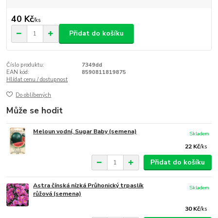
40 Kč
/
ks
Přidat do košíku
Číslo produktu:
7349dd
EAN kód:
8590811819875
Hlídat cenu / dostupnost
Do oblíbených
Může se hodit
Meloun vodní, Sugar Baby (semena)
Skladem
22 Kč
/
ks
Přidat do košíku
Astra čínská nízká Průhonický trpaslík
Skladem
růžová (semena)
30 Kč
/
ks