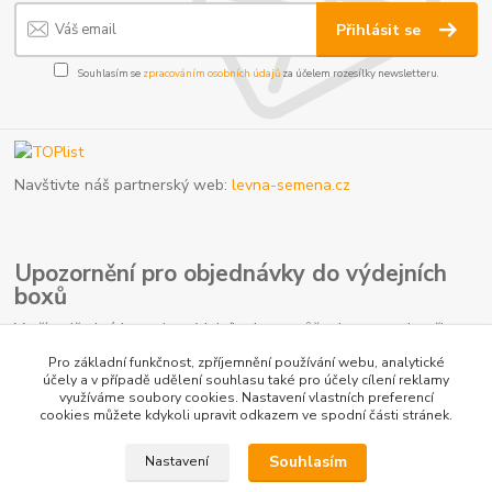
Přihlásit se
Souhlasím se
zpracováním osobních údajů
za účelem rozesílky newsletteru.
Navštivte náš partnerský web:
levna-semena.cz
Upozornění pro objednávky do výdejních
boxů
V případě plné kapacity výdejního boxu může dopravce doručit
vaši zásilku na nejbližší kamennou pobočku. Počítejte prosím s
Pro základní funkčnost, zpříjemnění používání webu, analytické
touto možností, jelikož se nejedná o důvod k reklamaci.
účely a v případě udělení souhlasu také pro účely cílení reklamy
využíváme soubory cookies. Nastavení vlastních preferencí
cookies můžete kdykoli upravit odkazem ve spodní části stránek.
Souhlasím
Nastavení