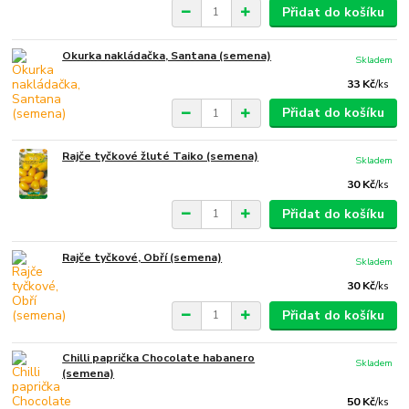
Přidat do košíku
Okurka nakládačka, Santana (semena)
Skladem
33 Kč
/
ks
Přidat do košíku
Rajče tyčkové žluté Taiko (semena)
Skladem
30 Kč
/
ks
Přidat do košíku
Rajče tyčkové, Obří (semena)
Skladem
30 Kč
/
ks
Přidat do košíku
Chilli paprička Chocolate habanero
Skladem
(semena)
50 Kč
/
ks