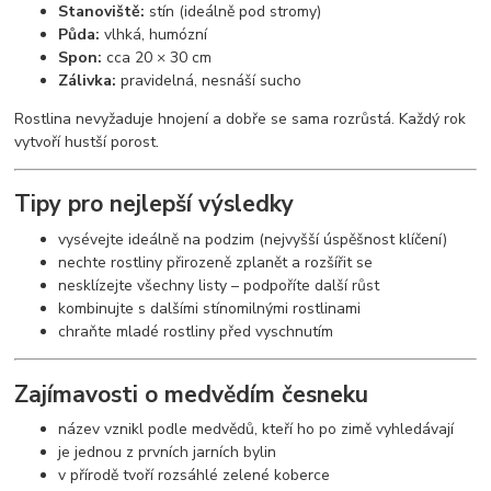
Stanoviště:
stín (ideálně pod stromy)
Půda:
vlhká, humózní
Spon:
cca 20 × 30 cm
Zálivka:
pravidelná, nesnáší sucho
Rostlina nevyžaduje hnojení a dobře se sama rozrůstá. Každý rok
vytvoří hustší porost.
Tipy pro nejlepší výsledky
vysévejte ideálně na podzim (nejvyšší úspěšnost klíčení)
nechte rostliny přirozeně zplanět a rozšířit se
nesklízejte všechny listy – podpoříte další růst
kombinujte s dalšími stínomilnými rostlinami
chraňte mladé rostliny před vyschnutím
Zajímavosti o medvědím česneku
název vznikl podle medvědů, kteří ho po zimě vyhledávají
je jednou z prvních jarních bylin
v přírodě tvoří rozsáhlé zelené koberce