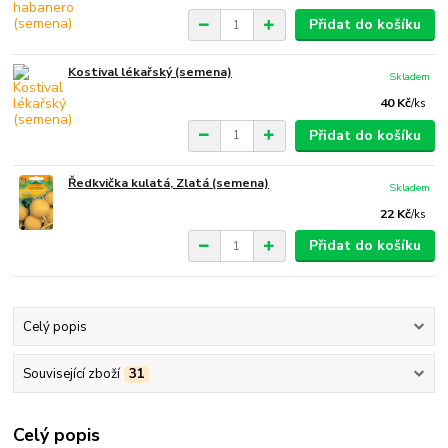
Přidat do košíku
Kostival lékařský (semena)
Skladem
40 Kč
/
ks
Přidat do košíku
Ředkvička kulatá, Zlatá (semena)
Skladem
22 Kč
/
ks
Přidat do košíku
Celý popis
Související zboží
31
Celý popis