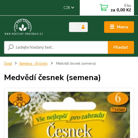
0
ks
CZK
za
0,00 Kč
Menu
Hledat
Úvod
Semena - Bylinky
Medvědí česnek (semena)
Medvědí česnek (semena)