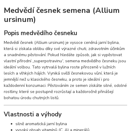
Medvědí česnek semena (Allium
ursinum)
Popis medvědího česneku
Medvědí česnek (Allium ursinum) je vysoce ceněná jarní bylina,
která si získala oblibu díky své výrazné chuti, zdravotním účinkům
a snadnému pěstování. Pokud hledáte způsob, jak si vypěstovat
vlastní přírodní „superpotravinu“, semena medvědího česneku jsou
ideální volbou. Tato vytrvalá bylina roste přirozeně v lužních
lesích a vlhkých hájích. Vyniká svěží česnekovou vůní, která je
jemnější než u klasického česneku, a proto je ideální i pro
každodenní konzumaci. Pěstováním ze semen získáte silné, odolné
rostliny, které se postupně rozrůstají a každoročně přinášejí
bohatou úrodu chutných listů.
Vlastnosti a výhody
silně aromatická jarní bylina
vysoký obsah vitamínů (C, A) a minerálů