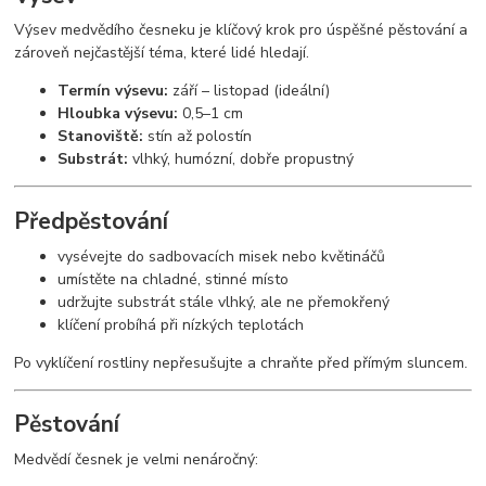
Výsev medvědího česneku je klíčový krok pro úspěšné pěstování a
zároveň nejčastější téma, které lidé hledají.
Termín výsevu:
září – listopad (ideální)
Hloubka výsevu:
0,5–1 cm
Stanoviště:
stín až polostín
Substrát:
vlhký, humózní, dobře propustný
Předpěstování
vysévejte do sadbovacích misek nebo květináčů
umístěte na chladné, stinné místo
udržujte substrát stále vlhký, ale ne přemokřený
klíčení probíhá při nízkých teplotách
Po vyklíčení rostliny nepřesušujte a chraňte před přímým sluncem.
Pěstování
Medvědí česnek je velmi nenáročný: