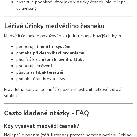
obsahuje podobné látky jako klasický česnek, ale je lépe
stravitelný
Léčivé účinky medvědího česneku
Medvědí česnek je považován za jednu z nejzdravějších bylin:
podporuje
imunitní systém
pomáhá při
detoxikaci organismu
přispívá ke
snížení krevního tlaku
podporuje
trávení
působí
antibakteriálně
pomáhá čistit krev a cévy
Pravidelná konzumace může pozitivně ovlivnit celkové zdraví i
vitalitu.
Často kladené otázky - FAQ
Kdy vysévat medvědí česnek?
Nejlepší je podzim (září–listopad), protože semena potřebují chlad