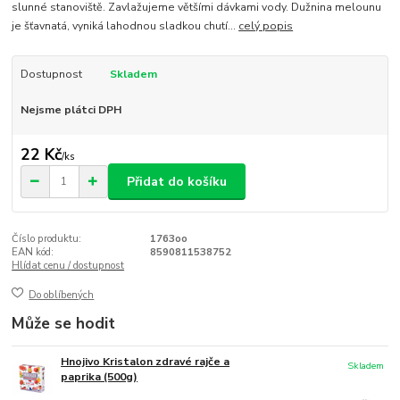
slunné stanoviště. Zavlažujeme většími dávkami vody. Dužnina melounu
je šťavnatá, vyniká lahodnou sladkou chutí...
celý popis
Dostupnost
Skladem
Nejsme plátci DPH
22 Kč
/
ks
Přidat do košíku
Číslo produktu:
1763oo
EAN kód:
8590811538752
Hlídat cenu / dostupnost
Do oblíbených
Může se hodit
Hnojivo Kristalon zdravé rajče a
Skladem
paprika (500g)