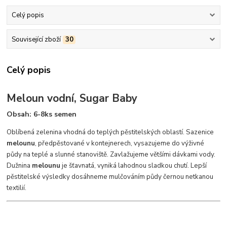
Celý popis
Související zboží
30
Celý popis
Meloun vodní, Sugar Baby
Obsah: 6-8ks semen
Oblíbená zelenina vhodná do teplých pěstitelských oblastí. Sazenice
melounu
, předpěstované v kontejnerech, vysazujeme do výživné
půdy na teplé a slunné stanoviště. Zavlažujeme většími dávkami vody.
Dužnina
melounu
je šťavnatá, vyniká lahodnou sladkou chutí. Lepší
pěstitelské výsledky dosáhneme mulčováním půdy černou netkanou
textilií.