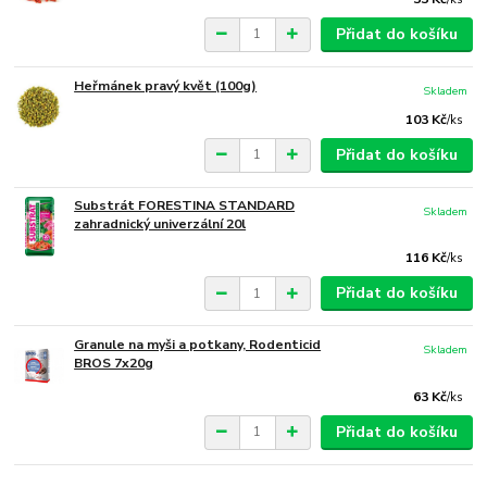
Přidat do košíku
Heřmánek pravý květ (100g)
Skladem
103 Kč
/
ks
Přidat do košíku
Substrát FORESTINA STANDARD
Skladem
zahradnický univerzální 20l
116 Kč
/
ks
Přidat do košíku
Granule na myši a potkany, Rodenticid
Skladem
BROS 7x20g
63 Kč
/
ks
Přidat do košíku