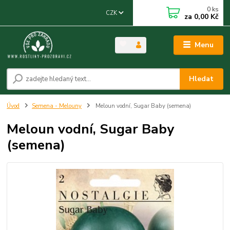
0
ks
CZK
za
0,00 Kč
Menu
Hledat
Úvod
Semena - Melouny
Meloun vodní, Sugar Baby (semena)
Meloun vodní, Sugar Baby
(semena)