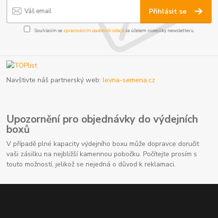
Přihlásit se
Souhlasím se
zpracováním osobních údajů
za účelem rozesílky newsletteru.
Navštivte náš partnerský web:
levna-semena.cz
Upozornění pro objednávky do výdejních
boxů
V případě plné kapacity výdejního boxu může dopravce doručit
vaši zásilku na nejbližší kamennou pobočku. Počítejte prosím s
touto možností, jelikož se nejedná o důvod k reklamaci.