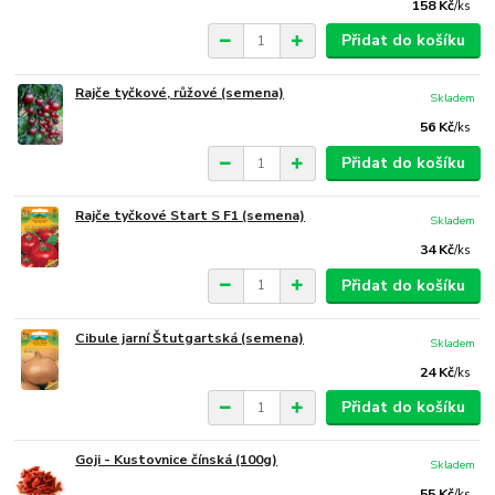
158 Kč
/
ks
Přidat do košíku
Rajče tyčkové, růžové (semena)
Skladem
56 Kč
/
ks
Přidat do košíku
Rajče tyčkové Start S F1 (semena)
Skladem
34 Kč
/
ks
Přidat do košíku
Cibule jarní Štutgartská (semena)
Skladem
24 Kč
/
ks
Přidat do košíku
Goji - Kustovnice čínská (100g)
Skladem
55 Kč
/
ks