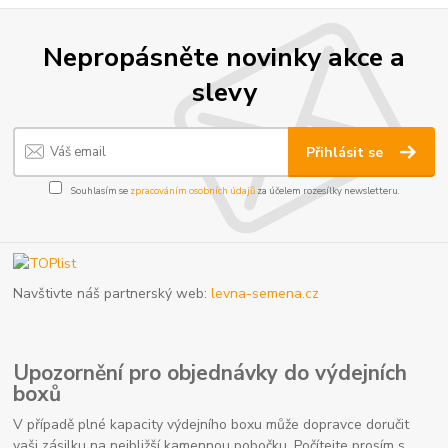
Nepropásněte novinky akce a
slevy
Přihlásit se
Souhlasím se
zpracováním osobních údajů
za účelem rozesílky newsletteru.
Navštivte náš partnerský web:
levna-semena.cz
Upozornění pro objednávky do výdejních
boxů
V případě plné kapacity výdejního boxu může dopravce doručit
vaši zásilku na nejbližší kamennou pobočku. Počítejte prosím s