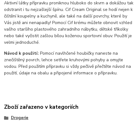
Aktivní látky přípravku proniknou hluboko do skvrn a dokážou tak
odstranit i tu nejzašlejší špínu. Cif Cream Original se hodí nejen k
čištění koupelny a kuchyně, ale také na další povrchy, které by
Vás jistě ani nenapadly! Pomocí Cif krému můžete obnovit vzhled
vašho staršího plastového zahradního nábytku, dětské tříkolky
nebo také vyčistit zašlou bílou koženou sportovní obuv. Použití je
velmi jednoduché.
Návod k použití:
Pomocí navlhčené houbičky naneste na
znečištěný povrch, lehce setřete kruhovými pohyby a omyjte
vodou. Před použitím přípravku si vždy pečlivě přečtěte návod na
použití, údaje na obalu a připojené informace o přípravku.
Zboží zařazeno v kategoriích
Drogerie