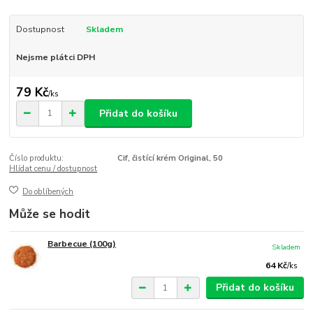
Dostupnost
Skladem
Nejsme plátci DPH
79 Kč
/
ks
Přidat do košíku
Číslo produktu:
Cif, čistící krém Original, 50
Hlídat cenu / dostupnost
Do oblíbených
Může se hodit
Barbecue (100g)
Skladem
64 Kč
/
ks
Přidat do košíku