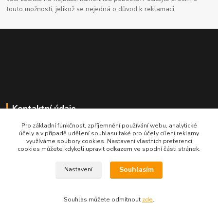
touto možností, jelikož se nejedná o důvod k reklamaci.
Kontaktní údaje
Pro základní funkčnost, zpříjemnění používání webu, analytické
704691325
účely a v případě udělení souhlasu také pro účely cílení reklamy
využíváme soubory cookies. Nastavení vlastních preferencí
cookies můžete kdykoli upravit odkazem ve spodní části stránek.
info@rostliny-prozdravi.cz
Souhlasím
Nastavení
Souhlas můžete odmítnout
zde
.
Vytvořeno na
Eshop-rychle.cz