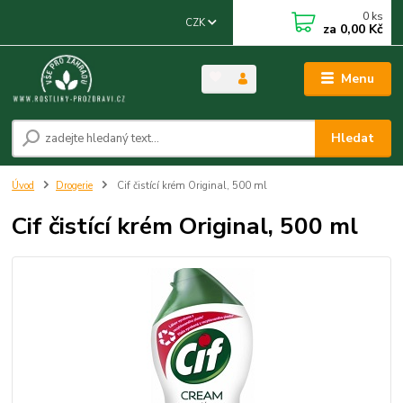
0
ks
CZK
za
0,00 Kč
Menu
Hledat
Úvod
Drogerie
Cif čistící krém Original, 500 ml
Cif čistící krém Original, 500 ml