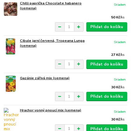
Chilli paprička Chocolate habanero
Skladem
(semena)
50 Kč
/
ks
Přidat do košíku
Cibule jarní červená, Tropeana Lunga
Skladem
(semena)
27 Kč
/
ks
Přidat do košíku
Gazánie zářivá mix (semena)
Skladem
30 Kč
/
ks
Přidat do košíku
Hrachor vonný pnoucí mix (semena)
Skladem
30 Kč
/
ks
Přidat do košíku