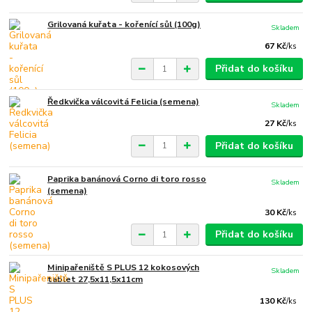
Grilovaná kuřata - kořenící sůl (100g)
Skladem
67 Kč
/
ks
Přidat do košíku
Ředkvička válcovitá Felicia (semena)
Skladem
27 Kč
/
ks
Přidat do košíku
Paprika banánová Corno di toro rosso
Skladem
(semena)
30 Kč
/
ks
Přidat do košíku
Minipařeniště S PLUS 12 kokosových
Skladem
tablet 27,5x11,5x11cm
130 Kč
/
ks