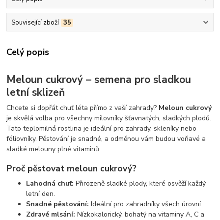
Související zboží
35
Celý popis
Meloun cukrový – semena pro sladkou
letní sklizeň
Chcete si dopřát chuť léta přímo z vaší zahrady?
Meloun cukrový
je skvělá volba pro všechny milovníky šťavnatých, sladkých plodů.
Tato teplomilná rostlina je ideální pro zahrady, skleníky nebo
fóliovníky. Pěstování je snadné, a odměnou vám budou voňavé a
sladké melouny plné vitaminů.
Proč pěstovat meloun cukrový?
Lahodná chuť:
Přirozeně sladké plody, které osvěží každý
letní den.
Snadné pěstování:
Ideální pro zahradníky všech úrovní.
Zdravé mlsání:
Nízkokalorický, bohatý na vitaminy A, C a