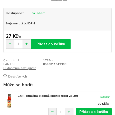
Dostupnost
Skladem
Nejsme plátci DPH
27 Kč
/
ks
Přidat do košíku
Číslo produktu:
1728cc
EAN kód:
8590811043393
Hlídat cenu / dostupnost
Do oblíbených
Může se hodit
Chilli omáčka sladká, Exotic food 250ml
Skladem
90 Kč
/
ks
Přidat do košíku