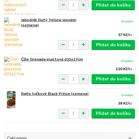
Přidat do košíku
Jahodník žlutý, Yellow wonder
Skladem
(semena)
37 Kč
/
ks
Přidat do košíku
Číše Grenada plastová d31x17cm
Skladem
120 Kč
/
ks
Přidat do košíku
Rajče tyčkové Black Prince (semena)
Skladem
39 Kč
/
ks
Přidat do košíku
Celý popis