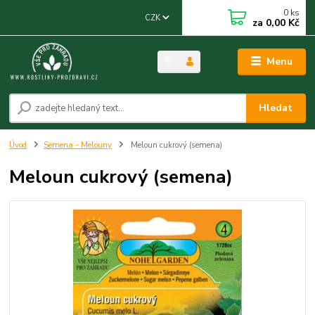
0
ks
CZK
za
0,00 Kč
Menu
Hledat
Úvod
Semena - Melouny
Meloun cukrový (semena)
Meloun cukrový (semena)