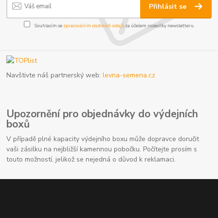
Přihlásit se
Souhlasím se
zpracováním osobních údajů
za účelem rozesílky newsletteru.
Navštivte náš partnerský web:
levna-semena.cz
Upozornění pro objednávky do výdejních
boxů
V případě plné kapacity výdejního boxu může dopravce doručit
vaši zásilku na nejbližší kamennou pobočku. Počítejte prosím s
touto možností, jelikož se nejedná o důvod k reklamaci.