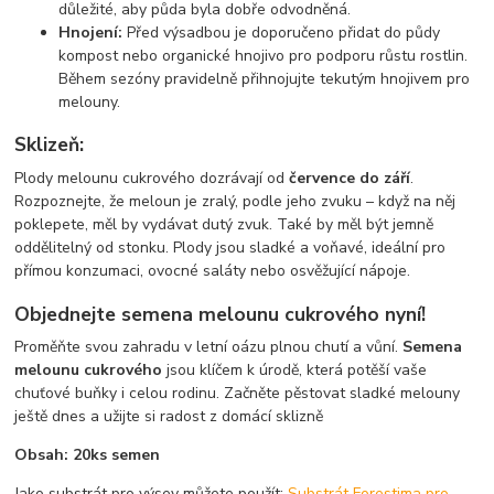
důležité, aby půda byla dobře odvodněná.
Hnojení:
Před výsadbou je doporučeno přidat do půdy
kompost nebo organické hnojivo pro podporu růstu rostlin.
Během sezóny pravidelně přihnojujte tekutým hnojivem pro
melouny.
Sklizeň:
Plody melounu cukrového dozrávají od
července do září
.
Rozpoznejte, že meloun je zralý, podle jeho zvuku – když na něj
poklepete, měl by vydávat dutý zvuk. Také by měl být jemně
oddělitelný od stonku. Plody jsou sladké a voňavé, ideální pro
přímou konzumaci, ovocné saláty nebo osvěžující nápoje.
Objednejte semena melounu cukrového nyní!
Proměňte svou zahradu v letní oázu plnou chutí a vůní.
Semena
melounu cukrového
jsou klíčem k úrodě, která potěší vaše
chuťové buňky i celou rodinu. Začněte pěstovat sladké melouny
ještě dnes a užijte si radost z domácí sklizně
Obsah: 20ks semen
Jako substrát pro výsev můžete použít:
Substrát Forestima pro