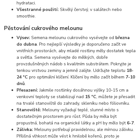
hydrataci.
Všestranné použití:
Skvělý čerstvý, v salátech nebo
smoothie.
Pěstování cukrového melounu
Výsev:
Semena melounu cukrového vysévejte od
března
do dubna
. Pro nejlepší výsledky je doporučeno začít ve
vnitřních prostorách, aby mladé rostliny měly dostatek tepla
a světla. Semena vysévejte do mělkých, dobře
provzdušněných nádob s kvalitním substrátem. Pokryjte je
tenkou vrstvou zeminy a jemně zalijte. Udržujte teplotu
18-
24 °C
pro optimální klíčení. Klíčení by mělo začít během
7-10
dnů
.
Přesazení:
Jakmile rostlinky dosáhnou výšky 10-15 cm a
venkovní teploty se stabilizují nad
15 °C
, můžete je přesadit
na trvalé stanoviště do zahrady, skleníku nebo fóliovníku.
Stanoviště:
Melouny vyžadují teplé, slunné místo s
dostatečným prostorem pro růst. Půda by měla být
propustná, bohatá na organické látky a pH by mělo být
6-7
.
Zálivka:
Melouny potřebují pravidelnou, ale mírnou zálivku.
Přílišná vlhkost může vést k hnilobě kořenů, proto je