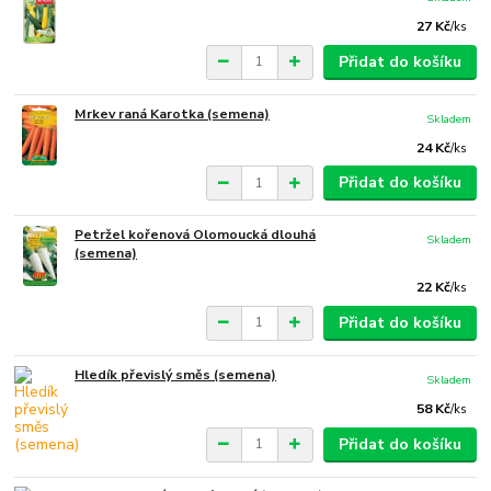
27 Kč
/
ks
Přidat do košíku
Mrkev raná Karotka (semena)
Skladem
24 Kč
/
ks
Přidat do košíku
Petržel kořenová Olomoucká dlouhá
Skladem
(semena)
22 Kč
/
ks
Přidat do košíku
Hledík převislý směs (semena)
Skladem
58 Kč
/
ks
Přidat do košíku