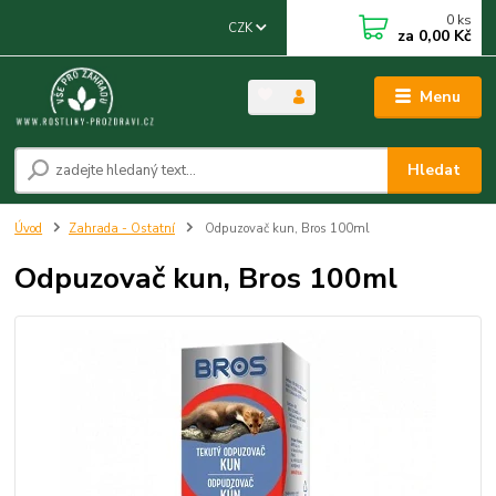
0
ks
CZK
za
0,00 Kč
Menu
Hledat
Úvod
Zahrada - Ostatní
Odpuzovač kun, Bros 100ml
Odpuzovač kun, Bros 100ml