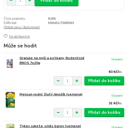
Přidat do košíku
Číslo produktu:
9265
EAN kód:
5904517368583
Hlídat cenu / dostupnost
Do oblíbených
Může se hodit
Granule na myši a potkany, Rodenticid
Skladem
BROS 7x20g
63 Kč
/
ks
Přidat do košíku
Meloun vodní, žlutý Jánošík (semena)
Skladem
31 Kč
/
ks
Přidat do košíku
Tykev cuketa, směs barev (semena)
Skladem