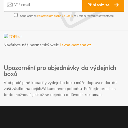
Přihlásit se
Souhlasím se
zpracováním osobních údajů
za účelem rozesílky newsletteru.
Navštivte náš partnerský web:
levna-semena.cz
Upozornění pro objednávky do výdejních
boxů
V případě plné kapacity výdejního boxu může dopravce doručit
vaši zásilku na nejbližší kamennou pobočku. Počítejte prosím s
touto možností, jelikož se nejedná o důvod k reklamaci.