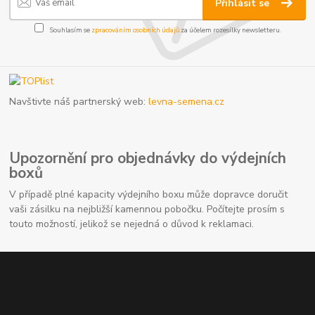
Přihlásit se
Souhlasím se
zpracováním osobních údajů
za účelem rozesílky newsletteru.
Navštivte náš partnerský web:
levna-semena.cz
Upozornění pro objednávky do výdejních
boxů
V případě plné kapacity výdejního boxu může dopravce doručit
vaši zásilku na nejbližší kamennou pobočku. Počítejte prosím s
touto možností, jelikož se nejedná o důvod k reklamaci.