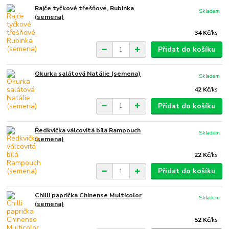
Rajče tyčkové třešňové, Rubinka
Skladem
(semena)
34 Kč
/
ks
Přidat do košíku
Okurka salátová Natálie (semena)
Skladem
42 Kč
/
ks
Přidat do košíku
Ředkvička válcovitá bílá Rampouch
Skladem
(semena)
22 Kč
/
ks
Přidat do košíku
Chilli paprička Chinense Multicolor
Skladem
(semena)
52 Kč
/
ks