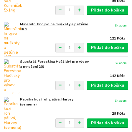
89 Kč
/
ks
Přidat do košíku
Minerální hnojivo na muškáty a petúnie
Skladem
1KG
121 Kč
/
ks
Přidat do košíku
Substrát Forestina Hoštický pro výsev
Skladem
a množení 20l
142 Kč
/
ks
Přidat do košíku
Paprika kozí roh pálivá, Harvey
Skladem
(semena)
29 Kč
/
ks
Přidat do košíku