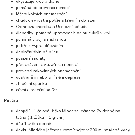
okysličuje krev a tkáně
pomáhá při prevenci nemocí
léčení kožních onemocnění
chudokrevnost a potíže s krevním obrazem
Crohnovu chorobu a Ucelózní kolitidu
diabetiky- pomáhá upravovat hladinu cukrů v krvi
pomáhá v boji s nadváhou
potíže s vyprazdňováním
doplnění živin při půstu
posílení imunity
předcházení civilizačních nemocí
prevenci rakovinných onemocnění
odstranění nebo zmírnění deprese
zlepšení spánku
cévní a srdeční potíže
Použití
:
dospělí - 1 čajová lžička Mladého ječmene 2x denně na
lačno ( 1 lžička = 1 gram )
děti 1 lžička denně
dávku Mladého ječmene rozmíchejte v 200 ml studené vody