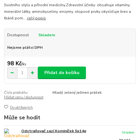
životního stylu a přírodní medicíny.Zdravotní účinky: obsahuje vitamíny,
minerální látky, aminokyseliny, enzymy, stopové prvky okysličuje krev a
tkáně pom...
celý popis
Dostupnost
Skladem
Nejsme plátci DPH
98 Kč
/
ks
Přidat do košíku
Číslo produktu:
Mladý zelený ječmen prášek
Hlídat cenu / dostupnost
Do oblíbených
Může se hodit
Odstraňovač sazí Kominíček 5x14g
Skladem