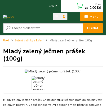
0
ks
CZK
za
0,00 Kč
Menu
Hledat
Úvod
Sušené bylinky a koření
Mladý zelený ječmen prášek (100g)
Mladý zelený ječmen prášek
(100g)
Mladý zelený ječmen prášek Charakteristika: ječmen patří do skupiny tzv.
zelených potravin, v současnosti velmi oblíbená mezi příznivci zdravého