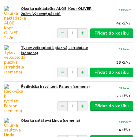
Okurka nakládačka ALOE, Kopr OLIVER
Skladem
2x2m (výsevný pásek)
42 Kč
/
ks
Přidat do košíku
Tykev velkoplodá plazivá, Jarrahdale
Skladem
(semena)
38 Kč
/
ks
Přidat do košíku
Ředkvička k rychlení, Faraon (semena)
Skladem
23 Kč
/
ks
Přidat do košíku
Okurka salátová Linda (semena)
Skladem
34 Kč
/
ks