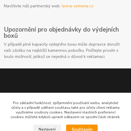
Navštivte náš partnerský web:
levna-semena.cz
Upozornění pro objednávky do výdejních
boxů
V případě plné kapacity výdejního boxu může dopravce doručit
vaši zásilku na nejbližší kamennou pobočku. Počítejte prosím s
touto možností, jelikož se nejedná o důvod k reklamaci.
Pro základní funkčnost, zpříjemnění používání webu, analytické
účely a v případě udělení souhlasu také pro účely cílení reklamy
využíváme soubory cookies. Nastavení vlastních preferencí
Kontaktní údaje
cookies můžete kdykoli upravit odkazem ve spodní části stránek.
704691325
Souhlasím
Nastavení