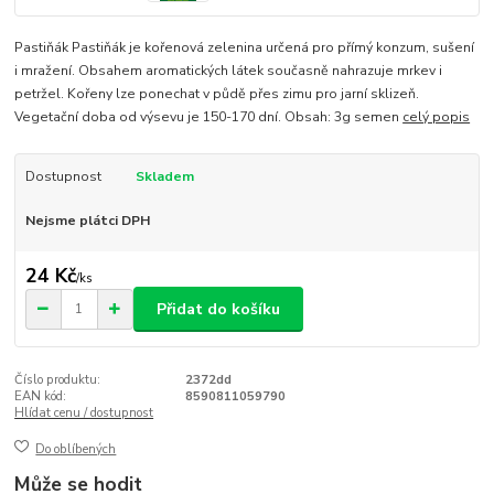
Pastiňák Pastiňák je kořenová zelenina určená pro přímý konzum, sušení
i mražení. Obsahem aromatických látek současně nahrazuje mrkev i
petržel. Kořeny lze ponechat v půdě přes zimu pro jarní sklizeň.
Vegetační doba od výsevu je 150-170 dní. Obsah: 3g semen
celý popis
Dostupnost
Skladem
Nejsme plátci DPH
24 Kč
/
ks
Přidat do košíku
Číslo produktu:
2372dd
EAN kód:
8590811059790
Hlídat cenu / dostupnost
Do oblíbených
Může se hodit