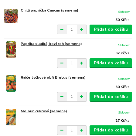
Chilli paprička Cancun (semena)
Skladem
50 Kč
/
ks
Přidat do košíku
Paprika sladká, kozí roh (semena)
Skladem
32 Kč
/
ks
Přidat do košíku
Rajče tyčkové obří Brutus (semena)
Skladem
30 Kč
/
ks
Přidat do košíku
Meloun cukrový (semena)
Skladem
27 Kč
/
ks
Přidat do košíku