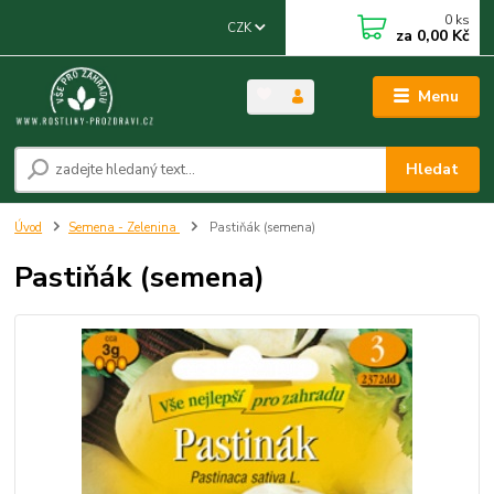
0
ks
CZK
za
0,00 Kč
Menu
Hledat
Úvod
Semena - Zelenina
Pastiňák (semena)
Pastiňák (semena)