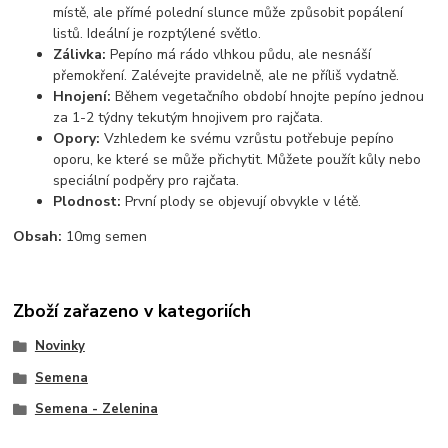
místě, ale přímé polední slunce může způsobit popálení
listů. Ideální je rozptýlené světlo.
Zálivka:
Pepíno má rádo vlhkou půdu, ale nesnáší
přemokření. Zalévejte pravidelně, ale ne příliš vydatně.
Hnojení:
Během vegetačního období hnojte pepíno jednou
za 1-2 týdny tekutým hnojivem pro rajčata.
Opory:
Vzhledem ke svému vzrůstu potřebuje pepíno
oporu, ke které se může přichytit. Můžete použít kůly nebo
speciální podpěry pro rajčata.
Plodnost:
První plody se objevují obvykle v létě.
Obsah:
10mg semen
Zboží zařazeno v kategoriích
Novinky
Semena
Semena - Zelenina