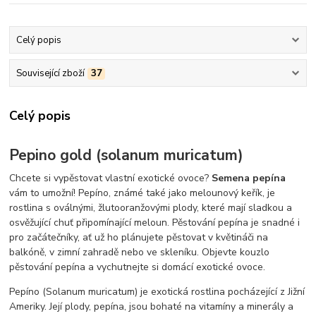
Celý popis
Související zboží
37
Celý popis
Pepino gold (solanum muricatum)
Chcete si vypěstovat vlastní exotické ovoce?
Semena pepína
vám to umožní! Pepíno, známé také jako melounový keřík, je
rostlina s oválnými, žlutooranžovými plody, které mají sladkou a
osvěžující chuť připomínající meloun. Pěstování pepína je snadné i
pro začátečníky, ať už ho plánujete pěstovat v květináči na
balkóně, v zimní zahradě nebo ve skleníku. Objevte kouzlo
pěstování pepína a vychutnejte si domácí exotické ovoce.
Pepíno (Solanum muricatum) je exotická rostlina pocházející z Jižní
Ameriky. Její plody, pepína, jsou bohaté na vitamíny a minerály a