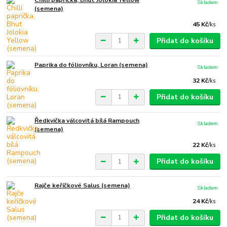
Chilli paprička, Bhut Jolokia Yellow
Skladem
(semena)
45 Kč
/
ks
Přidat do košíku
Paprika do fóliovníku, Loran (semena)
Skladem
32 Kč
/
ks
Přidat do košíku
Ředkvička válcovitá bílá Rampouch
Skladem
(semena)
22 Kč
/
ks
Přidat do košíku
Rajče keříčkové Salus (semena)
Skladem
24 Kč
/
ks
Přidat do košíku