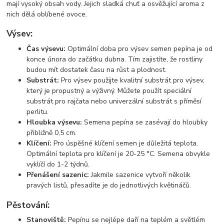
mají vysoký obsah vody. Jejich sladká chuť a osvěžující aroma z
nich dělá oblíbené ovoce.
Výsev:
Čas výsevu:
Optimální doba pro výsev semen pepína je od
konce února do začátku dubna. Tím zajistíte, že rostliny
budou mít dostatek času na růst a plodnost.
Substrát:
Pro výsev použijte kvalitní substrát pro výsev,
který je propustný a výživný. Můžete použít speciální
substrát pro rajčata nebo univerzální substrát s příměsí
perlitu.
Hloubka výsevu:
Semena pepína se zasévají do hloubky
přibližně 0,5 cm.
Klíčení:
Pro úspěšné klíčení semen je důležitá teplota.
Optimální teplota pro klíčení je 20-25 °C. Semena obvykle
vyklíčí do 1-2 týdnů.
Přenášení sazenic:
Jakmile sazenice vytvoří několik
pravých listů, přesadíte je do jednotlivých květináčů.
Pěstování:
Stanoviště:
Pepínu se nejlépe daří na teplém a světlém