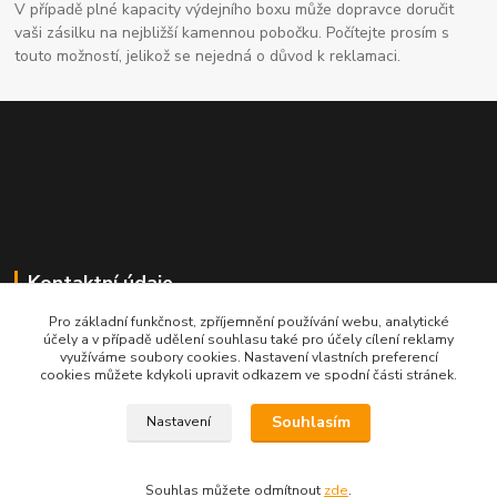
V případě plné kapacity výdejního boxu může dopravce doručit
vaši zásilku na nejbližší kamennou pobočku. Počítejte prosím s
touto možností, jelikož se nejedná o důvod k reklamaci.
Kontaktní údaje
Pro základní funkčnost, zpříjemnění používání webu, analytické
704691325
účely a v případě udělení souhlasu také pro účely cílení reklamy
využíváme soubory cookies. Nastavení vlastních preferencí
cookies můžete kdykoli upravit odkazem ve spodní části stránek.
info@rostliny-prozdravi.cz
Souhlasím
Nastavení
Souhlas můžete odmítnout
zde
.