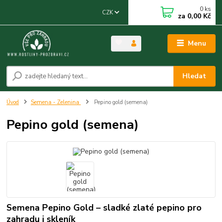
0
ks
CZK
za
0,00 Kč
Menu
Hledat
Úvod
Semena - Zelenina
Pepino gold (semena)
Pepino gold (semena)
Semena Pepino Gold – sladké zlaté pepino pro
zahradu i skleník