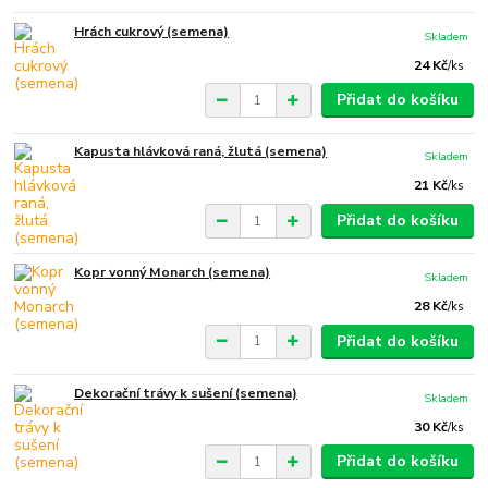
Hrách cukrový (semena)
Skladem
24 Kč
/
ks
Přidat do košíku
Kapusta hlávková raná, žlutá (semena)
Skladem
21 Kč
/
ks
Přidat do košíku
Kopr vonný Monarch (semena)
Skladem
28 Kč
/
ks
Přidat do košíku
Dekorační trávy k sušení (semena)
Skladem
30 Kč
/
ks
Přidat do košíku