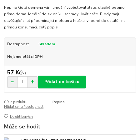
Pepino Gold semena vám umožní vypěstovat zlaté, sladké pepino
přímo doma. Ideální do skleníku, zahrady i květináče. Plody mají
osvěžující chuť připomínající meloun a hrušku, vhodné do salátů i na
přímou konzumaci.
celý popis
Dostupnost
Skladem
Nejsme plátci DPH
57 Kč
/
ks
Přidat do košíku
Číslo produktu:
Pepino
Hlídat cenu / dostupnost
Do oblíbených
Může se hodit