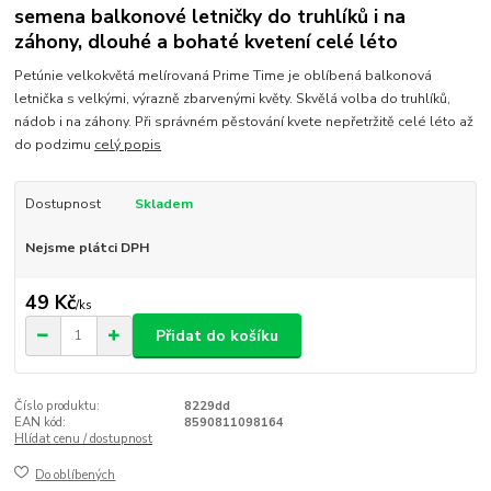
semena balkonové letničky do truhlíků i na
záhony, dlouhé a bohaté kvetení celé léto
Petúnie velkokvětá melírovaná Prime Time je oblíbená balkonová
letnička s velkými, výrazně zbarvenými květy. Skvělá volba do truhlíků,
nádob i na záhony. Při správném pěstování kvete nepřetržitě celé léto až
do podzimu
celý popis
Dostupnost
Skladem
Nejsme plátci DPH
49 Kč
/
ks
Přidat do košíku
Číslo produktu:
8229dd
EAN kód:
8590811098164
Hlídat cenu / dostupnost
Do oblíbených