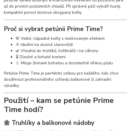
petúnie vyniká dlouhým a intenzivním kvetením od pozdního jara
až do prvních podzimních chladů. Při správné péči vytváří hustý,
kompaktní porost doslova obsypaný květy.
Proč si vybrat petúnii Prime Time?
🌸 Velké, nápadné květy s melírovaným efektem
🌞 Ideální na slunná stanoviště
🌿 Vhodná do truhlíků, květináčů i na záhony
⏳ Dlouhé a bohaté kvetení
💧 Miluje živinami bohatou a dostatečně vlhkou půdu
Petúnie Prime Time je perfektní volbou pro každého, kdo chce
dosáhnout profesionálního vzhledu balkonové či zahradní
výsadby.
Použití – kam se petúnie Prime
Time hodí?
🌼 Truhlíky a balkonové nádoby