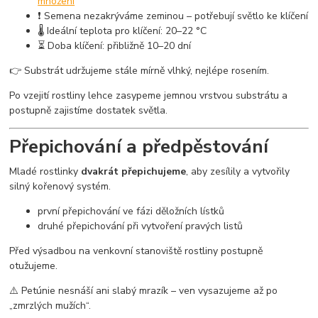
množení
❗ Semena nezakrýváme zeminou – potřebují světlo ke klíčení
🌡️ Ideální teplota pro klíčení: 20–22 °C
⏳ Doba klíčení: přibližně 10–20 dní
👉 Substrát udržujeme stále mírně vlhký, nejlépe rosením.
Po vzejití rostliny lehce zasypeme jemnou vrstvou substrátu a
postupně zajistíme dostatek světla.
Přepichování a předpěstování
Mladé rostlinky
dvakrát přepichujeme
, aby zesílily a vytvořily
silný kořenový systém.
první přepichování ve fázi děložních lístků
druhé přepichování při vytvoření pravých listů
Před výsadbou na venkovní stanoviště rostliny postupně
otužujeme.
⚠️ Petúnie nesnáší ani slabý mrazík – ven vysazujeme až po
„zmrzlých mužích“.