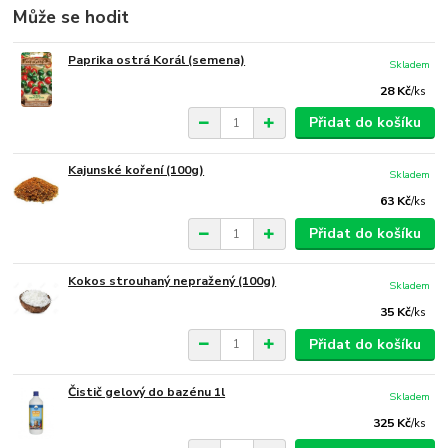
Může se hodit
Paprika ostrá Korál (semena)
Skladem
28 Kč
/
ks
Přidat do košíku
Kajunské koření (100g)
Skladem
63 Kč
/
ks
Přidat do košíku
Kokos strouhaný nepražený (100g)
Skladem
35 Kč
/
ks
Přidat do košíku
Čistič gelový do bazénu 1l
Skladem
325 Kč
/
ks