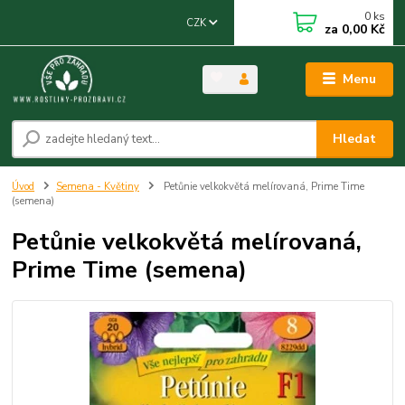
0
ks
CZK
za
0,00 Kč
Menu
Hledat
Úvod
Semena - Květiny
Petůnie velkokvětá melírovaná, Prime Time
(semena)
Petůnie velkokvětá melírovaná,
Prime Time (semena)