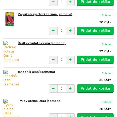
Přidat do košíku
Paprika k rychlení Fatima (semena)
Skladem
30 Kč
/
ks
Přidat do košíku
Ředkev kulatá černá (semena)
Skladem
22 Kč
/
ks
Přidat do košíku
Jahodník lesní (semena)
Skladem
31 Kč
/
ks
Přidat do košíku
Tykev olejná Olga (semena)
Skladem
28 Kč
/
ks