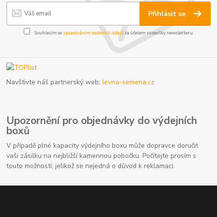
Přihlásit se
Souhlasím se
zpracováním osobních údajů
za účelem rozesílky newsletteru.
Navštivte náš partnerský web:
levna-semena.cz
Upozornění pro objednávky do výdejních
boxů
V případě plné kapacity výdejního boxu může dopravce doručit
vaši zásilku na nejbližší kamennou pobočku. Počítejte prosím s
touto možností, jelikož se nejedná o důvod k reklamaci.