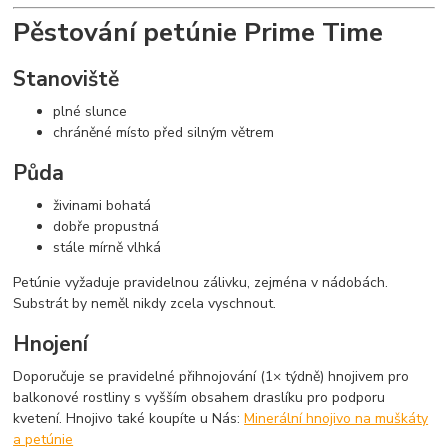
Pěstování petúnie Prime Time
Stanoviště
plné slunce
chráněné místo před silným větrem
Půda
živinami bohatá
dobře propustná
stále mírně vlhká
Petúnie vyžaduje pravidelnou zálivku, zejména v nádobách.
Substrát by neměl nikdy zcela vyschnout.
Hnojení
Doporučuje se pravidelné přihnojování (1× týdně) hnojivem pro
balkonové rostliny s vyšším obsahem draslíku pro podporu
kvetení. Hnojivo také koupíte u Nás:
Minerální hnojivo na muškáty
a petúnie