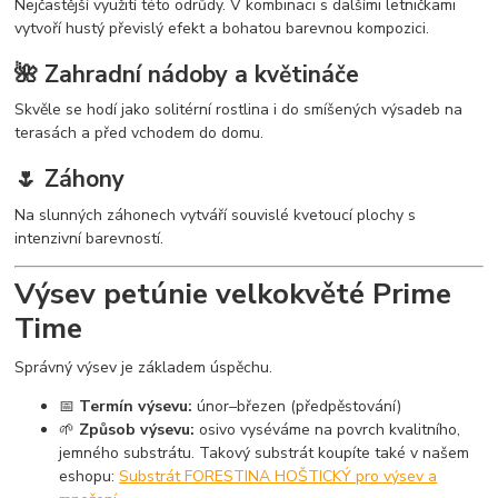
Nejčastější využití této odrůdy. V kombinaci s dalšími letničkami
vytvoří hustý převislý efekt a bohatou barevnou kompozici.
🌺 Zahradní nádoby a květináče
Skvěle se hodí jako solitérní rostlina i do smíšených výsadeb na
terasách a před vchodem do domu.
🌷 Záhony
Na slunných záhonech vytváří souvislé kvetoucí plochy s
intenzivní barevností.
Výsev petúnie velkokvěté Prime
Time
Správný výsev je základem úspěchu.
📅
Termín výsevu:
únor–březen (předpěstování)
🌱
Způsob výsevu:
osivo vyséváme na povrch kvalitního,
jemného substrátu. Takový substrát koupíte také v našem
eshopu:
Substrát FORESTINA HOŠTICKÝ pro výsev a