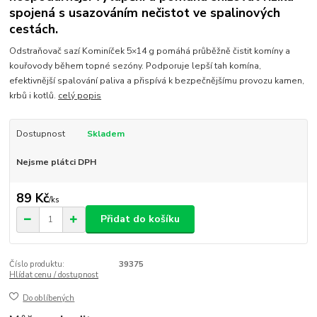
spojená s usazováním nečistot ve spalinových
cestách.
Odstraňovač sazí Kominíček 5×14 g pomáhá průběžně čistit komíny a
kouřovody během topné sezóny. Podporuje lepší tah komína,
efektivnější spalování paliva a přispívá k bezpečnějšímu provozu kamen,
krbů i kotlů.
celý popis
Dostupnost
Skladem
Nejsme plátci DPH
89 Kč
/
ks
Přidat do košíku
Číslo produktu:
39375
Hlídat cenu / dostupnost
Do oblíbených