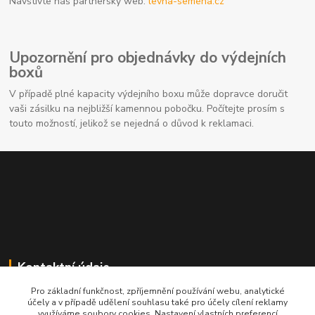
Navštivte náš partnerský web:
levna-semena.cz
Upozornění pro objednávky do výdejních
boxů
V případě plné kapacity výdejního boxu může dopravce doručit
vaši zásilku na nejbližší kamennou pobočku. Počítejte prosím s
touto možností, jelikož se nejedná o důvod k reklamaci.
Kontaktní údaje
Pro základní funkčnost, zpříjemnění používání webu, analytické
704691325
účely a v případě udělení souhlasu také pro účely cílení reklamy
využíváme soubory cookies. Nastavení vlastních preferencí