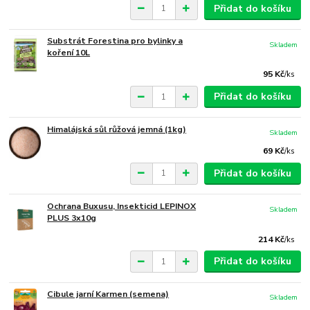
Přidat do košíku
Substrát Forestina pro bylinky a
Skladem
koření 10L
95 Kč
/
ks
Přidat do košíku
Himalájská sůl růžová jemná (1kg)
Skladem
69 Kč
/
ks
Přidat do košíku
Ochrana Buxusu, Insekticid LEPINOX
Skladem
PLUS 3x10g
214 Kč
/
ks
Přidat do košíku
Cibule jarní Karmen (semena)
Skladem