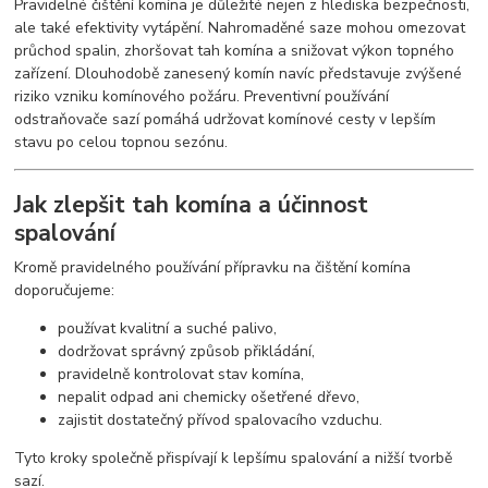
Pravidelné čištění komína je důležité nejen z hlediska bezpečnosti,
ale také efektivity vytápění. Nahromaděné saze mohou omezovat
průchod spalin, zhoršovat tah komína a snižovat výkon topného
zařízení. Dlouhodobě zanesený komín navíc představuje zvýšené
riziko vzniku komínového požáru. Preventivní používání
odstraňovače sazí pomáhá udržovat komínové cesty v lepším
stavu po celou topnou sezónu.
Jak zlepšit tah komína a účinnost
spalování
Kromě pravidelného používání přípravku na čištění komína
doporučujeme:
používat kvalitní a suché palivo,
dodržovat správný způsob přikládání,
pravidelně kontrolovat stav komína,
nepalit odpad ani chemicky ošetřené dřevo,
zajistit dostatečný přívod spalovacího vzduchu.
Tyto kroky společně přispívají k lepšímu spalování a nižší tvorbě
sazí.