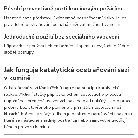
Působí preventivně proti komínovým požárům
Usazené saze představují významné bezpečnostní riziko. Jejich
pravidelné odstraňování pomáhá snižovat možnost vznícení.
Jednoduché použití bez speciálního vybavení
Přípravek se používá během běžného topení a nevyžaduje žádné
složité postupy.
Jak funguje katalytické odstraňování sazí
v komíně
Odstraňovač sazí Kominíček funguje na principu katalytické
reakce. Aktivní složky přípravku během spalovacího procesu
napomáhají přeměně usazených sazí na oxid uhličitý. Tento proces
probíhá bez otevřeného plamene a při nižších teplotách než
klasické hoření sazí. Výsledkem je postupné narušování usazenin,
které se následně snadněji odstraňují nebo samovolně uvolňují
během provozu komína.