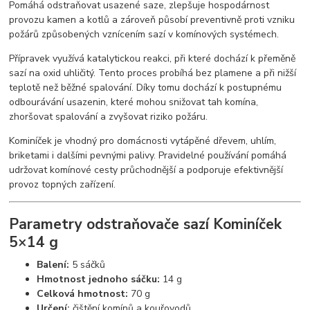
Pomáhá odstraňovat usazené saze, zlepšuje hospodárnost
provozu kamen a kotlů a zároveň působí preventivně proti vzniku
požárů způsobených vznícením sazí v komínových systémech.
Přípravek využívá katalytickou reakci, při které dochází k přeměně
sazí na oxid uhličitý. Tento proces probíhá bez plamene a při nižší
teplotě než běžné spalování. Díky tomu dochází k postupnému
odbourávání usazenin, které mohou snižovat tah komína,
zhoršovat spalování a zvyšovat riziko požáru.
Kominíček je vhodný pro domácnosti vytápěné dřevem, uhlím,
briketami i dalšími pevnými palivy. Pravidelné používání pomáhá
udržovat komínové cesty průchodnější a podporuje efektivnější
provoz topných zařízení.
Parametry odstraňovače sazí Kominíček
5×14 g
Balení:
5 sáčků
Hmotnost jednoho sáčku:
14 g
Celková hmotnost:
70 g
Určení:
čištění komínů a kouřovodů