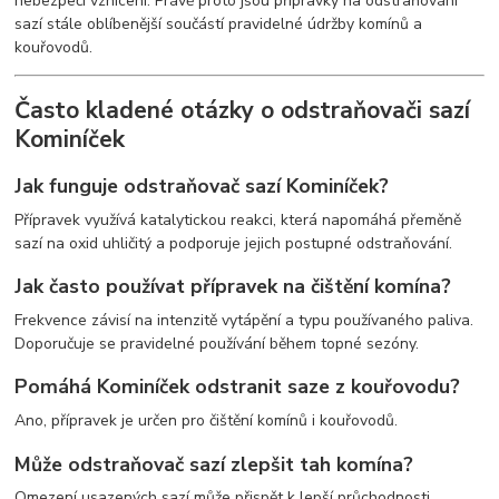
nebezpečí vznícení. Právě proto jsou přípravky na odstraňování
sazí stále oblíbenější součástí pravidelné údržby komínů a
kouřovodů.
Často kladené otázky o odstraňovači sazí
Kominíček
Jak funguje odstraňovač sazí Kominíček?
Přípravek využívá katalytickou reakci, která napomáhá přeměně
sazí na oxid uhličitý a podporuje jejich postupné odstraňování.
Jak často používat přípravek na čištění komína?
Frekvence závisí na intenzitě vytápění a typu používaného paliva.
Doporučuje se pravidelné používání během topné sezóny.
Pomáhá Kominíček odstranit saze z kouřovodu?
Ano, přípravek je určen pro čištění komínů i kouřovodů.
Může odstraňovač sazí zlepšit tah komína?
Omezení usazených sazí může přispět k lepší průchodnosti