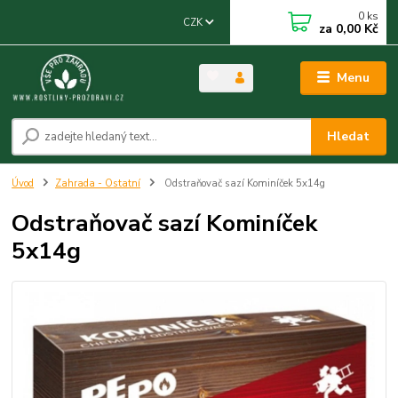
0
ks
CZK
za
0,00 Kč
Menu
Hledat
Úvod
Zahrada - Ostatní
Odstraňovač sazí Kominíček 5x14g
Odstraňovač sazí Kominíček
5x14g