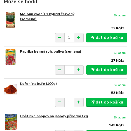
Může se hodit
Meloun vodní F1 hybrid červený
Skladem
(semena)
32 Kč
/
ks
Přidat do košíku
Paprika beraní roh, pálivá (semena)
Skladem
27 Kč
/
ks
Přidat do košíku
Koření na kuře (100g)
Skladem
53 Kč
/
ks
Přidat do košíku
Hoštické hnojivo na jahody přírodní 1kg
Skladem
149 Kč
/
ks