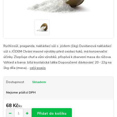
Rychlosůl, praganda, nakládací sůl s jódem (1kg) Dusitanová nakládací
sůl s JÓDEM Chrání masné výrobky před oxidaci tuků, má konzervační
účinky. Zlepšuje chuť a vůni výrobků, přispívá k zbarvení masa do růžova.
Vzhled a barva: bílá krystalická látka Doporučené dávkování: 20 - 22g na
1kg díla (masa)...
celý popis
Dostupnost
Skladem
Nejsme plátci DPH
68 Kč
/
ks
Přidat do košíku