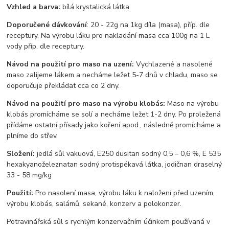
Vzhled a barva:
bílá krystalická látka
Doporučené dávkování
: 20 - 22g na 1kg díla (masa), příp. dle
receptury. Na výrobu láku pro nakladání masa cca 100g na 1 L
vody příp. dle receptury.
Návod na použití pro maso na uzení:
Vychlazené a nasolené
maso zalijeme lákem a necháme ležet 5-7 dnů v chladu, maso se
doporučuje překládat cca co 2 dny.
Návod na použití pro maso na výrobu klobás:
Maso na výrobu
klobás promícháme se solí a necháme ležet 1-2 dny. Po proležená
přídáme ostatní přísady jako koření apod., následně promícháme a
plníme do střev.
Složení:
jedlá sůl vakuová, E250 dusitan sodný 0,5 – 0,6 %, E 535
hexakyanoželeznatan sodný protispékavá látka, jodičnan draselný
33 - 58 mg/kg
Použití:
Pro nasolení masa, výrobu láku k naložení před uzením,
výrobu klobás, salámů, sekané, konzerv a polokonzer.
Potravinářská sůl s rychlým konzervačním účinkem používaná v