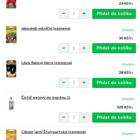
24 Kč
/
ks
Přidat do košíku
Jahodník měsíční (semena)
Skladem
30 Kč
/
ks
Přidat do košíku
Lilek fialový Nero (semena)
Skladem
28 Kč
/
ks
Přidat do košíku
Čistič gelový do bazénu 1l
Skladem
325 Kč
/
ks
Přidat do košíku
Cibule jarní Štutgartská (semena)
Skladem