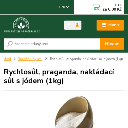
0
ks
CZK
za
0,00 Kč
Menu
Hledat
Úvod
Různé druhy soli
Rychlosůl, praganda, nakládací sůl s jódem (1kg)
Rychlosůl, praganda, nakládací
sůl s jódem (1kg)