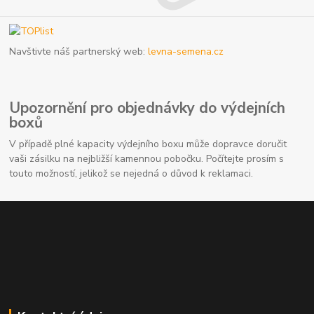
Navštivte náš partnerský web:
levna-semena.cz
Upozornění pro objednávky do výdejních
boxů
V případě plné kapacity výdejního boxu může dopravce doručit
vaši zásilku na nejbližší kamennou pobočku. Počítejte prosím s
touto možností, jelikož se nejedná o důvod k reklamaci.