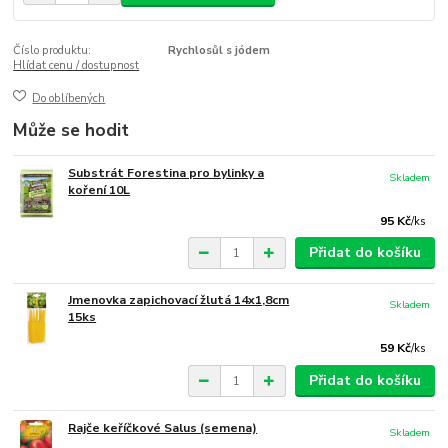
Číslo produktu:
Rychlosůl s jódem
Hlídat cenu / dostupnost
Do oblíbených
Může se hodit
Substrát Forestina pro bylinky a
Skladem
koření 10L
95 Kč
/
ks
Přidat do košíku
Jmenovka zapichovací žlutá 14x1,8cm
Skladem
15ks
59 Kč
/
ks
Přidat do košíku
Rajče keříčkové Salus (semena)
Skladem