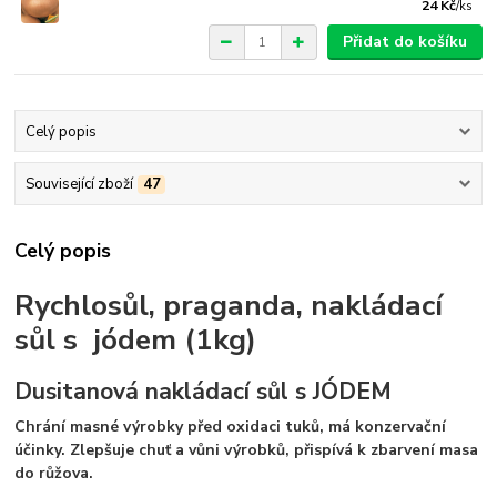
24 Kč
/
ks
Přidat do košíku
Celý popis
Související zboží
47
Celý popis
Rychlosůl, praganda, nakládací
sůl s jódem (1kg)
Dusitanová nakládací sůl s JÓDEM
Chrání masné výrobky před oxidaci tuků, má konzervační
účinky. Zlepšuje chuť a vůni výrobků, přispívá k zbarvení masa
do růžova.