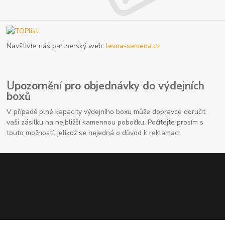
Navštivte náš partnerský web:
levna-semena.cz
Upozornění pro objednávky do výdejních
boxů
V případě plné kapacity výdejního boxu může dopravce doručit
vaši zásilku na nejbližší kamennou pobočku. Počítejte prosím s
touto možností, jelikož se nejedná o důvod k reklamaci.