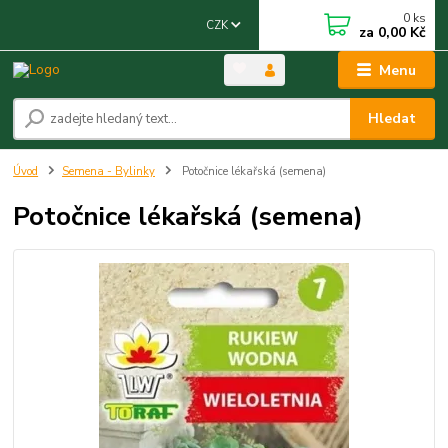
0
ks
CZK
za
0,00 Kč
Menu
Hledat
Úvod
Semena - Bylinky
Potočnice lékařská (semena)
Potočnice lékařská (semena)