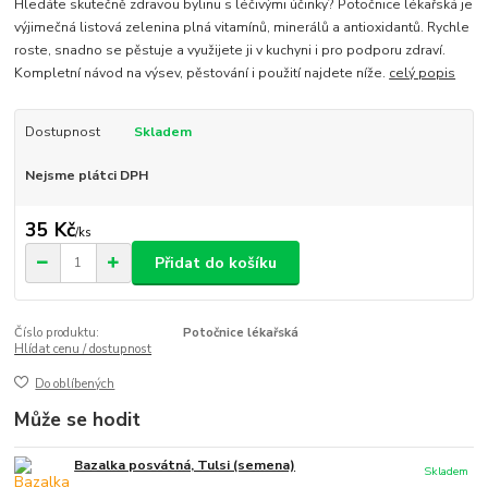
Hledáte skutečně zdravou bylinu s léčivými účinky? Potočnice lékařská je
výjimečná listová zelenina plná vitamínů, minerálů a antioxidantů. Rychle
roste, snadno se pěstuje a využijete ji v kuchyni i pro podporu zdraví.
Kompletní návod na výsev, pěstování i použití najdete níže.
celý popis
Dostupnost
Skladem
Nejsme plátci DPH
35 Kč
/
ks
Přidat do košíku
Číslo produktu:
Potočnice lékařská
Hlídat cenu / dostupnost
Do oblíbených
Může se hodit
Bazalka posvátná, Tulsi (semena)
Skladem