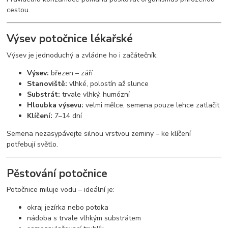
cestou.
Výsev potočnice lékařské
Výsev je jednoduchý a zvládne ho i začátečník.
Výsev:
březen – září
Stanoviště:
vlhké, polostín až slunce
Substrát:
trvale vlhký, humózní
Hloubka výsevu:
velmi mělce, semena pouze lehce zatlačit
Klíčení:
7–14 dní
Semena nezasypávejte silnou vrstvou zeminy – ke klíčení
potřebují světlo.
Pěstování potočnice
Potočnice miluje vodu – ideální je:
okraj jezírka nebo potoka
nádoba s trvale vlhkým substrátem