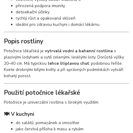
přirozená podpora imunity
detoxikační účinky
rychlý růst a opakovaná sklizeň
ideální pro zdravou kuchyni i domácí lékárnu
Popis rostliny
Potočnice lékařská je
vytrvalá vodní a bahenní rostlina
s
plazivými lodyhami a sytě zelenými, lesklými listy. Dorůstá výšky
20–40 cm. Má typickou
lehce štiplavou chuť
, podobnou řeřiše.
Kvete drobnými bílými květy a při správných podmínkách vytváří
bohatý porost.
Použití potočnice lékařské
Potočnice je univerzální rostlina s širokým využitím:
🍽️
V kuchyni
do salátů, pomazánek a smoothie
jako čerstvá příloha k masu a rybám