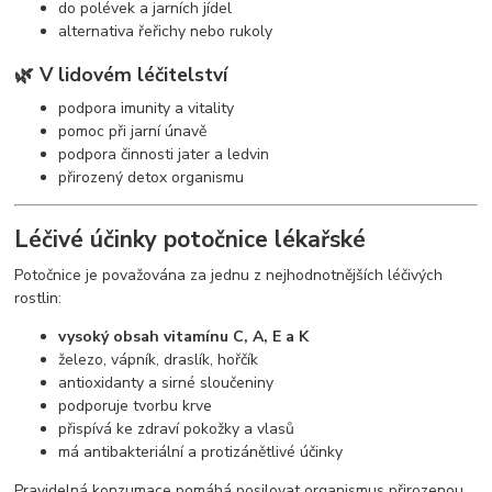
do polévek a jarních jídel
alternativa řeřichy nebo rukoly
🌿
V lidovém léčitelství
podpora imunity a vitality
pomoc při jarní únavě
podpora činnosti jater a ledvin
přirozený detox organismu
Léčivé účinky potočnice lékařské
Potočnice je považována za jednu z nejhodnotnějších léčivých
rostlin:
vysoký obsah vitamínu C, A, E a K
železo, vápník, draslík, hořčík
antioxidanty a sirné sloučeniny
podporuje tvorbu krve
přispívá ke zdraví pokožky a vlasů
má antibakteriální a protizánětlivé účinky
Pravidelná konzumace pomáhá posilovat organismus přirozenou