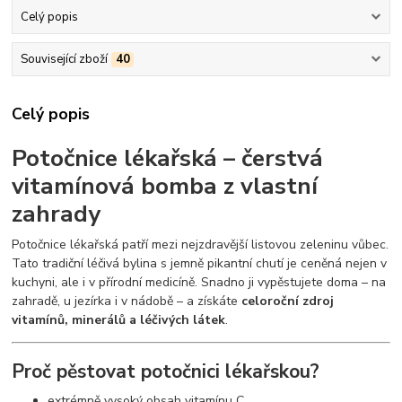
Celý popis
Související zboží
40
Celý popis
Potočnice lékařská
– čerstvá
vitamínová bomba z vlastní
zahrady
Potočnice lékařská patří mezi nejzdravější listovou zeleninu vůbec.
Tato tradiční léčivá bylina s jemně pikantní chutí je ceněná nejen v
kuchyni, ale i v přírodní medicíně. Snadno ji vypěstujete doma – na
zahradě, u jezírka i v nádobě – a získáte
celoroční zdroj
vitamínů, minerálů a léčivých látek
.
Proč pěstovat potočnici lékařskou?
extrémně vysoký obsah vitamínu C