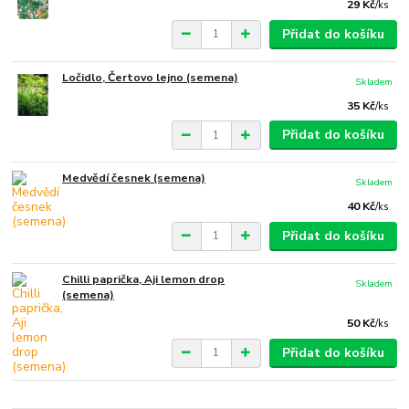
29 Kč
/
ks
Přidat do košíku
Ločidlo, Čertovo lejno (semena)
Skladem
35 Kč
/
ks
Přidat do košíku
Medvědí česnek (semena)
Skladem
40 Kč
/
ks
Přidat do košíku
Chilli paprička, Aji lemon drop
Skladem
(semena)
50 Kč
/
ks
Přidat do košíku