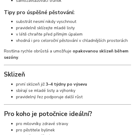
samozavlažovací truhlík
Tipy pro úspěšné pěstování:
substrát nesmí nikdy vyschnout
pravidelně sklízejte mladé listy
v létě chraňte před přímým úpalem
vhodná i pro celoroční pěstování v chladnějších prostorách
Rostlina rychle obrůstá a umožňuje
opakovanou sklizeň během
sezóny
.
Sklizeň
první sklizeň již
3–4 týdny po výsevu
sbírají se mladé listy a výhonky
pravidelný řez podporuje další růst
Pro koho je potočnice ideální?
pro milovníky zdravé stravy
pro pěstitele bylinek