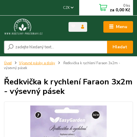
0
ks
CZK
za
0,00 Kč
Menu
Hledat
Úvod
Výsevné pásky a disky
Ředkvička k rychlení Faraon 3x2m -
výsevný pásek
Ředkvička k rychlení Faraon 3x2m
- výsevný pásek