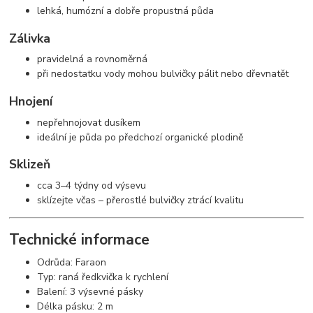
lehká, humózní a dobře propustná půda
Zálivka
pravidelná a rovnoměrná
při nedostatku vody mohou bulvičky pálit nebo dřevnatět
Hnojení
nepřehnojovat dusíkem
ideální je půda po předchozí organické plodině
Sklizeň
cca 3–4 týdny od výsevu
sklízejte včas – přerostlé bulvičky ztrácí kvalitu
Technické informace
Odrůda: Faraon
Typ: raná ředkvička k rychlení
Balení: 3 výsevné pásky
Délka pásku: 2 m