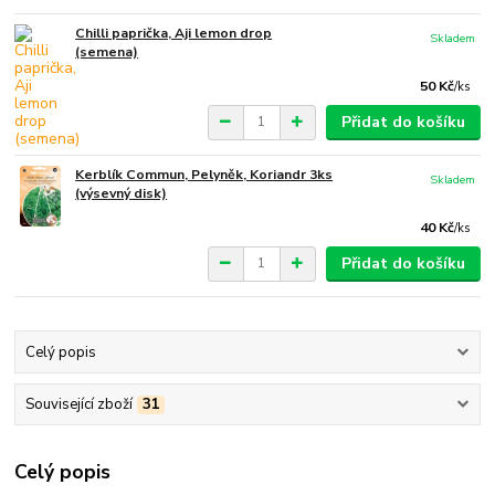
Chilli paprička, Aji lemon drop
Skladem
(semena)
50 Kč
/
ks
Přidat do košíku
Kerblík Commun, Pelyněk, Koriandr 3ks
Skladem
(výsevný disk)
40 Kč
/
ks
Přidat do košíku
Celý popis
Související zboží
31
Celý popis