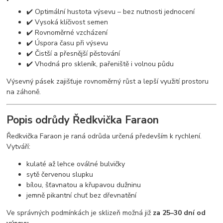
✔️ Optimální hustota výsevu – bez nutnosti jednocení
✔️ Vysoká klíčivost semen
✔️ Rovnoměrné vzcházení
✔️ Úspora času při výsevu
✔️ Čistší a přesnější pěstování
✔️ Vhodná pro skleník, pařeniště i volnou půdu
Výsevný pásek zajišťuje rovnoměrný růst a lepší využití prostoru
na záhoně.
Popis odrůdy Ředkvička Faraon
Ředkvička Faraon je raná odrůda určená především k rychlení.
Vytváří:
kulaté až lehce oválné bulvičky
sytě červenou slupku
bílou, šťavnatou a křupavou dužninu
jemně pikantní chuť bez dřevnatění
Ve správných podmínkách je sklizeň možná již
za 25–30 dní od