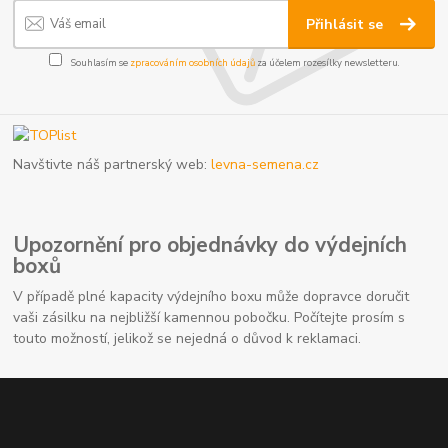
Přihlásit se
Souhlasím se
zpracováním osobních údajů
za účelem rozesílky newsletteru.
Navštivte náš partnerský web:
levna-semena.cz
Upozornění pro objednávky do výdejních
boxů
V případě plné kapacity výdejního boxu může dopravce doručit
vaši zásilku na nejbližší kamennou pobočku. Počítejte prosím s
touto možností, jelikož se nejedná o důvod k reklamaci.