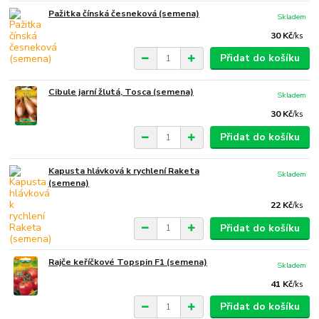
Pažitka čínská česneková (semena)
Skladem
30 Kč
/
ks
Přidat do košíku
Cibule jarní žlutá, Tosca (semena)
Skladem
30 Kč
/
ks
Přidat do košíku
Kapusta hlávková k rychlení Raketa
Skladem
(semena)
22 Kč
/
ks
Přidat do košíku
Rajče keříčkové Topspin F1 (semena)
Skladem
41 Kč
/
ks
Přidat do košíku