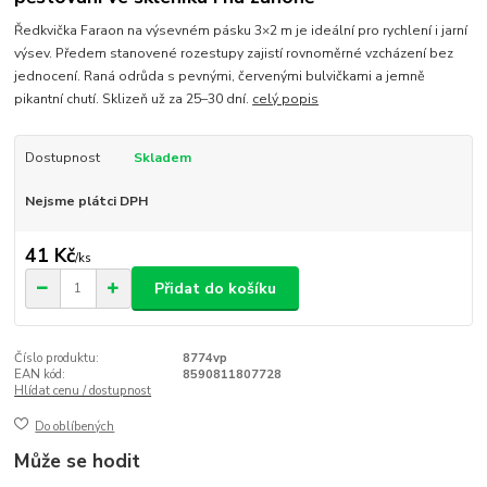
Ředkvička Faraon na výsevném pásku 3×2 m je ideální pro rychlení i jarní
výsev. Předem stanovené rozestupy zajistí rovnoměrné vzcházení bez
jednocení. Raná odrůda s pevnými, červenými bulvičkami a jemně
pikantní chutí. Sklizeň už za 25–30 dní.
celý popis
Dostupnost
Skladem
Nejsme plátci DPH
41 Kč
/
ks
Přidat do košíku
Číslo produktu:
8774vp
EAN kód:
8590811807728
Hlídat cenu / dostupnost
Do oblíbených
Může se hodit