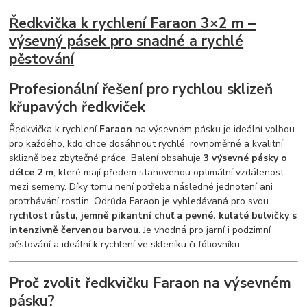
Ředkvička k rychlení Faraon 3×2 m –
výsevný pásek pro snadné a rychlé
pěstování
Profesionální řešení pro rychlou sklizeň
křupavých ředkviček
Ředkvička k rychlení
Faraon
na výsevném pásku je ideální volbou
pro každého, kdo chce dosáhnout rychlé, rovnoměrné a kvalitní
sklizně bez zbytečné práce. Balení obsahuje
3 výsevné pásky o
délce 2 m
, které mají předem stanovenou optimální vzdálenost
mezi semeny. Díky tomu není potřeba následné jednotení ani
protrhávání rostlin. Odrůda Faraon je vyhledávaná pro svou
rychlost růstu, jemně pikantní chuť a pevné, kulaté bulvičky s
intenzivně červenou barvou
. Je vhodná pro jarní i podzimní
pěstování a ideální k rychlení ve skleníku či fóliovníku.
Proč zvolit ředkvičku Faraon na výsevném
pásku?