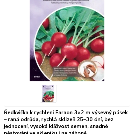
Ředkvička k rychlení Faraon 3×2 m výsevný pásek
– raná odrůda, rychlá sklizeň 25–30 dní, bez
jednocení, vysoká klíčivost semen, snadné
pěstování ve skleníku i na záhoně