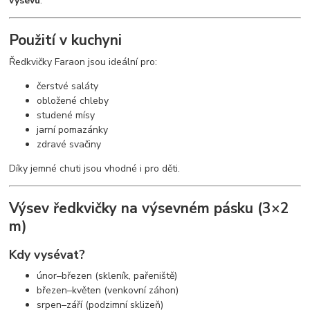
výsevu
.
Použití v kuchyni
Ředkvičky Faraon jsou ideální pro:
čerstvé saláty
obložené chleby
studené mísy
jarní pomazánky
zdravé svačiny
Díky jemné chuti jsou vhodné i pro děti.
Výsev ředkvičky na výsevném pásku (3×2
m)
Kdy vysévat?
únor–březen (skleník, pařeniště)
březen–květen (venkovní záhon)
srpen–září (podzimní sklizeň)