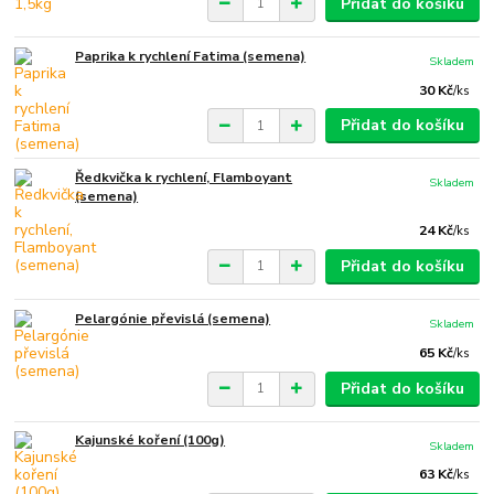
Přidat do košíku
Paprika k rychlení Fatima (semena)
Skladem
30 Kč
/
ks
Přidat do košíku
Ředkvička k rychlení, Flamboyant
Skladem
(semena)
24 Kč
/
ks
Přidat do košíku
Pelargónie převislá (semena)
Skladem
65 Kč
/
ks
Přidat do košíku
Kajunské koření (100g)
Skladem
63 Kč
/
ks