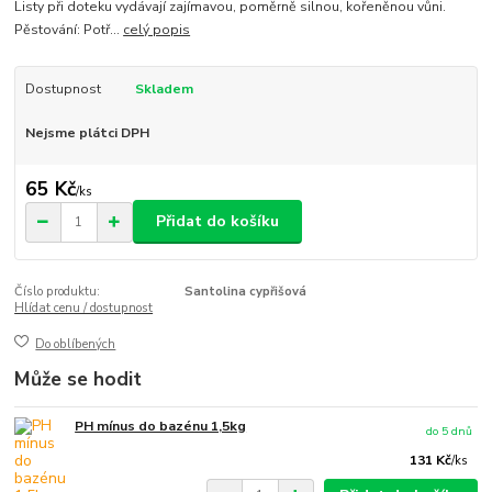
Listy při doteku vydávají zajímavou, poměrně silnou, kořeněnou vůni.
Pěstování: Potř...
celý popis
Dostupnost
Skladem
Nejsme plátci DPH
65 Kč
/
ks
Přidat do košíku
Číslo produktu:
Santolina cypřišová
Hlídat cenu / dostupnost
Do oblíbených
Může se hodit
PH mínus do bazénu 1,5kg
do 5 dnů
131 Kč
/
ks