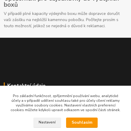
boxů
V případě plné kapacity výdejního boxu může dopravce doručit
vaši zásilku na nejbližší kamennou pobočku. Počítejte prosím s
touto možností, jelikož se nejedná o důvod k reklamaci.
Kontaktní údaje
Pro základní funkčnost, zpříjemnění používání webu, analytické
704691325
účely a v případě udělení souhlasu také pro účely cílení reklamy
využíváme soubory cookies. Nastavení vlastních preferencí
cookies můžete kdykoli upravit odkazem ve spodní části stránek.
info@rostliny-prozdravi.cz
Souhlasím
Nastavení