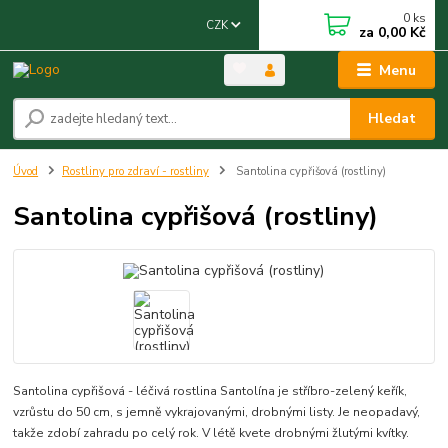
0
ks
CZK
za
0,00 Kč
Menu
Hledat
Úvod
Rostliny pro zdraví - rostliny
Santolina cypřišová (rostliny)
Santolina cypřišová (rostliny)
Santolina cypřišová - léčivá rostlina Santolína je stříbro-zelený keřík,
vzrůstu do 50 cm, s jemně vykrajovanými, drobnými listy. Je neopadavý,
takže zdobí zahradu po celý rok. V létě kvete drobnými žlutými kvítky.