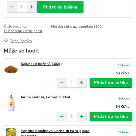
Přidat do košíku
Číslo produktu:
Mořská sůl s uz. paprikou (100
Hlídat cenu / dostupnost
Do oblíbených
Může se hodit
Kajunské koření (100g)
Skladem
63 Kč
/
ks
Přidat do košíku
Jar na nádobí, Lemon 900ml
Skladem
94 Kč
/
ks
Přidat do košíku
Paprika banánová Corno di toro giallo
Skladem
(semena)