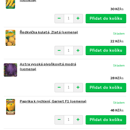
30 Kč
/
ks
Přidat do košíku
Ředkvička kulatá, Zlatá (semena)
Skladem
22 Kč
/
ks
Přidat do košíku
Astra vysoká pivoňkovitá modrá
Skladem
(semena)
28 Kč
/
ks
Přidat do košíku
Paprika k rychlení, Garnet F1 (semena)
Skladem
46 Kč
/
ks
Přidat do košíku