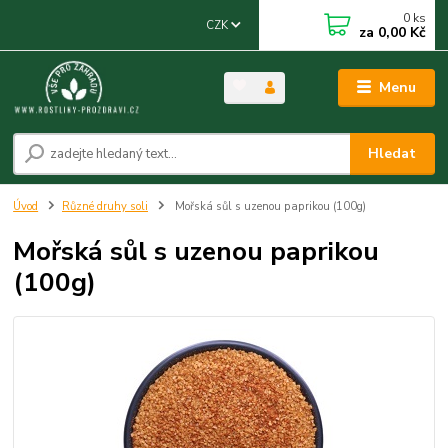
0
ks
CZK
za
0,00 Kč
Menu
Hledat
Úvod
Různé druhy soli
Mořská sůl s uzenou paprikou (100g)
Mořská sůl s uzenou paprikou
(100g)