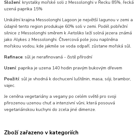
Složení
: krystalky mořské soli z Messolonghi v Řecku 85%, řecká
uzená paprika 15%
Unikátní krajina Messolonghi Lagoon je největší lagunou v zemi a
údajně tento region produkuje 60% soli v zemi. Podél pobřežní
silnice z Messolonghi směrem k Aetoliko leží solná jezera známá
jako Alykes z Messolonghi. Čtvercová pole jsou naplněna
mořskou vodou, kde jakmile se voda odpaří, zůstane mořská sůl.
Rafinace
: sůl je nerafinovaná - čistě přírodní
Uzení
: paprika je uzena 140 hodin pravým bukovým dřevem
Použití
: sůl je vhodná k dochucení luštěnin, masa, sóji, brambor,
vajec.
Je ceněna vegetariány a vegany po celém světě pro svoji
přirozenou uzenou chuť a intenzivní vůni, která posouvá
vegetariánskou kuchyni do zcela jiné dimenze.
Zboží zařazeno v kategoriích