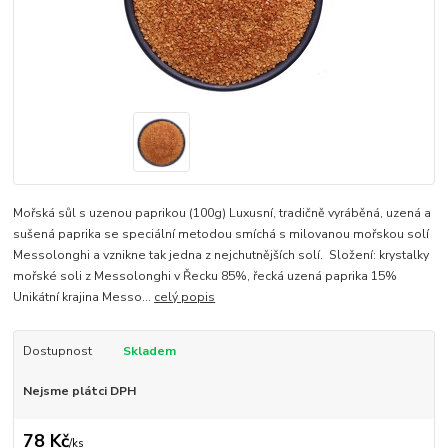
Mořská sůl s uzenou paprikou (100g) Luxusní, tradičně vyráběná, uzená a
sušená paprika se speciální metodou smíchá s milovanou mořskou solí
Messolonghi a vznikne tak jedna z nejchutnějších solí. Složení: krystalky
mořské soli z Messolonghi v Řecku 85%, řecká uzená paprika 15%
Unikátní krajina Messo...
celý popis
Dostupnost
Skladem
Nejsme plátci DPH
78 Kč
/
ks