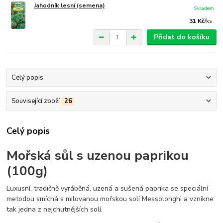
Jahodník lesní (semena)
Skladem
31 Kč
/
ks
Přidat do košíku
Celý popis
Související zboží
26
Celý popis
Mořská sůl s uzenou paprikou
(100g)
Luxusní, tradičně vyráběná, uzená a sušená paprika se speciální
metodou smíchá s milovanou mořskou solí Messolonghi a vznikne
tak jedna z nejchutnějších solí.