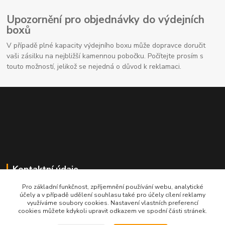
Upozornění pro objednávky do výdejních
boxů
V případě plné kapacity výdejního boxu může dopravce doručit
vaši zásilku na nejbližší kamennou pobočku. Počítejte prosím s
touto možností, jelikož se nejedná o důvod k reklamaci.
Kontaktní údaje
Pro základní funkčnost, zpříjemnění používání webu, analytické
704691325
účely a v případě udělení souhlasu také pro účely cílení reklamy
využíváme soubory cookies. Nastavení vlastních preferencí
cookies můžete kdykoli upravit odkazem ve spodní části stránek.
info@rostliny-prozdravi.cz