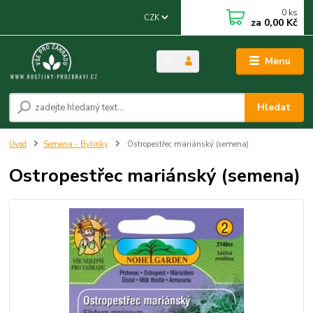
0
ks
CZK
za
0,00 Kč
Menu
Hledat
Úvod
Semena - Bylinky
Ostropestřec mariánský (semena)
Ostropestřec mariánský (semena)