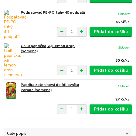
Podpalovač PE-PO tuhý 40 podpalů
Skladem
45 Kč
/
ks
Přidat do košíku
Chilli paprička, Aji lemon drop
Skladem
(semena)
50 Kč
/
ks
Přidat do košíku
Paprika zeleninová do fóliovníku
Skladem
Parade (semena)
27 Kč
/
ks
Přidat do košíku
Celý popis