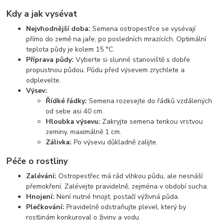
Kdy a jak vysévat
Nejvhodnější doba:
Semena ostropestřce se vysévají
přímo do země na jaře, po posledních mrazících. Optimální
teplota půdy je kolem 15 °C.
Příprava půdy:
Vyberte si slunné stanoviště s dobře
propustnou půdou. Půdu před výsevem zrychlete a
odplevelte.
Výsev:
Řídké řádky:
Semena rozesejte do řádků vzdálených
od sebe asi 40 cm.
Hloubka výsevu:
Zakryjte semena tenkou vrstvou
zeminy, maximálně 1 cm.
Zálivka:
Po výsevu důkladně zalijte.
Péče o rostliny
Zalévání:
Ostropestřec má rád vlhkou půdu, ale nesnáší
přemokření. Zalévejte pravidelně, zejména v období sucha.
Hnojení:
Není nutné hnojit, postačí výživná půda.
Plečkování:
Pravidelně odstraňujte plevel, který by
rostlinám konkuroval o živiny a vodu.