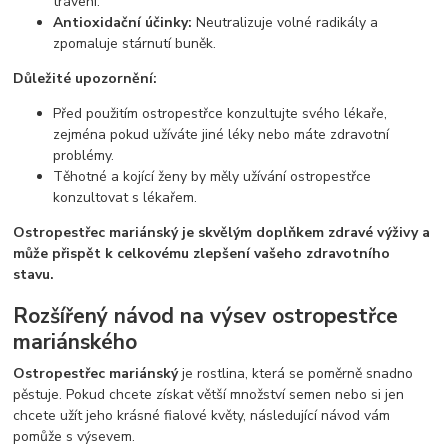
trávení.
Antioxidační účinky:
Neutralizuje volné radikály a
zpomaluje stárnutí buněk.
Důležité upozornění:
Před použitím ostropestřce konzultujte svého lékaře,
zejména pokud užíváte jiné léky nebo máte zdravotní
problémy.
Těhotné a kojící ženy by měly užívání ostropestřce
konzultovat s lékařem.
Ostropestřec mariánský je skvělým doplňkem zdravé výživy a
může přispět k celkovému zlepšení vašeho zdravotního
stavu.
Rozšířený návod na výsev ostropestřce
mariánského
Ostropestřec mariánský
je rostlina, která se poměrně snadno
pěstuje. Pokud chcete získat větší množství semen nebo si jen
chcete užít jeho krásné fialové květy, následující návod vám
pomůže s výsevem.