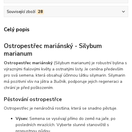
Související zboží
28
Celý popis
Ostropestřec mariánský - Silybum
marianum
Ostropestřec mariánský
(Silybum marianum) je robustní bylina s
výraznými fialovými květy a ostnatými listy. Je ceněna především
pro svá semena, která obsahují účinnou látku silymarin. Silymarin
má pozitivní vliv na játra a žlučník, podporuje jejich regeneraci a
chrání je před poškozením.
Pěstování ostropestřce
Ostropestřec je nenáročná rostlina, která se snadno pěstuje.
Výsev:
Semena se vysévají přímo do země na jaře, po
posledních mrazících. Vyberte slunné stanoviště s
propustnou půdou.