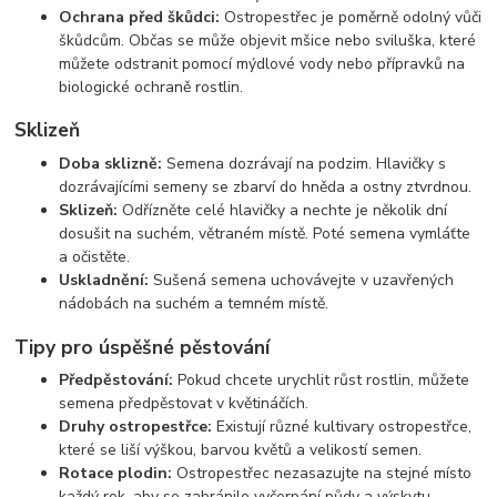
Ochrana před škůdci:
Ostropestřec je poměrně odolný vůči
škůdcům. Občas se může objevit mšice nebo sviluška, které
můžete odstranit pomocí mýdlové vody nebo přípravků na
biologické ochraně rostlin.
Sklizeň
Doba sklizně:
Semena dozrávají na podzim. Hlavičky s
dozrávajícími semeny se zbarví do hněda a ostny ztvrdnou.
Sklizeň:
Odřízněte celé hlavičky a nechte je několik dní
dosušit na suchém, větraném místě. Poté semena vymláťte
a očistěte.
Uskladnění:
Sušená semena uchovávejte v uzavřených
nádobách na suchém a temném místě.
Tipy pro úspěšné pěstování
Předpěstování:
Pokud chcete urychlit růst rostlin, můžete
semena předpěstovat v květináčích.
Druhy ostropestřce:
Existují různé kultivary ostropestřce,
které se liší výškou, barvou květů a velikostí semen.
Rotace plodin:
Ostropestřec nezasazujte na stejné místo
každý rok, aby se zabránilo vyčerpání půdy a výskytu