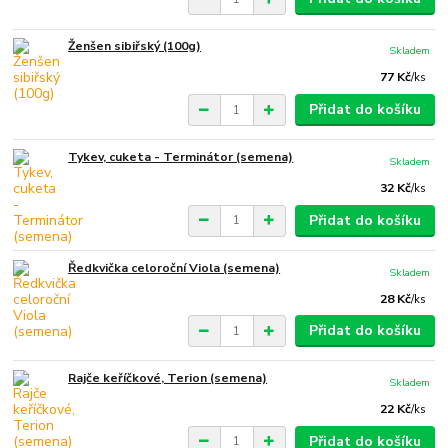
Ženšen sibiřský (100g)
Skladem
77 Kč
/
ks
Přidat do košíku
Tykev, cuketa - Terminátor (semena)
Skladem
32 Kč
/
ks
Přidat do košíku
Ředkvička celoroční Viola (semena)
Skladem
28 Kč
/
ks
Přidat do košíku
Rajče keříčkové, Terion (semena)
Skladem
22 Kč
/
ks
Přidat do košíku