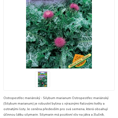
Ostropestřec mariánský - Silybum marianum Ostropestřec mariánský
(Silybum marianum) je robustní bylina s výraznými fialovými květy a
ostnatými listy. Je ceněna především pro svá semena, která obsahují
účinnou látku silymarin. Silymarin má pozitivní vliv na játra a žlučník,