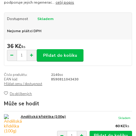
podporuje jejich regenerac...
celý popis
Dostupnost
Skladem
Nejsme plátci DPH
36 Kč
/
ks
Přidat do košíku
Číslo produktu:
2140cc
EAN kód:
8590811043430
Hlídat cenu / dostupnost
Do oblíbených
Může se hodit
Andělská křidélka (100g)
Skladem
60 Kč
/
ks
Přidat do košíku