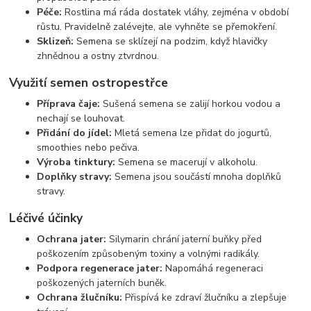
Péče:
Rostlina má ráda dostatek vláhy, zejména v období
růstu. Pravidelně zalévejte, ale vyhněte se přemokření.
Sklizeň:
Semena se sklízejí na podzim, když hlavičky
zhnědnou a ostny ztvrdnou.
Využití semen ostropestřce
Příprava čaje:
Sušená semena se zalijí horkou vodou a
nechají se louhovat.
Přidání do jídel:
Mletá semena lze přidat do jogurtů,
smoothies nebo pečiva.
Výroba tinktury:
Semena se macerují v alkoholu.
Doplňky stravy:
Semena jsou součástí mnoha doplňků
stravy.
Léčivé účinky
Ochrana jater:
Silymarin chrání jaterní buňky před
poškozením způsobeným toxiny a volnými radikály.
Podpora regenerace jater:
Napomáhá regeneraci
poškozených jaterních buněk.
Ochrana žlučníku:
Přispívá ke zdraví žlučníku a zlepšuje