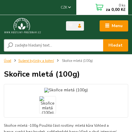
0
ks
CZK
za
0,00 Kč
Menu
Hledat
Úvod
Sušené bylinky a koření
Skořice mletá (100g)
Skořice mletá (100g)
Skořice mletá -100g Použitá část rostliny: mletá kůra Vzhled a
barva: sypká bez hrudek, světlehnědé barvy Vůně a chuť: intenzivní