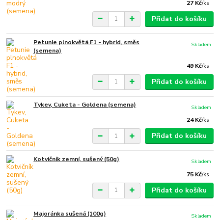
27 Kč
/
ks
Přidat do košíku
Petunie plnokvětá F1 - hybrid, směs
Skladem
(semena)
49 Kč
/
ks
Přidat do košíku
Tykev, Cuketa - Goldena (semena)
Skladem
24 Kč
/
ks
Přidat do košíku
Kotvičník zemní, sušený (50g)
Skladem
75 Kč
/
ks
Přidat do košíku
Majoránka sušená (100g)
Skladem