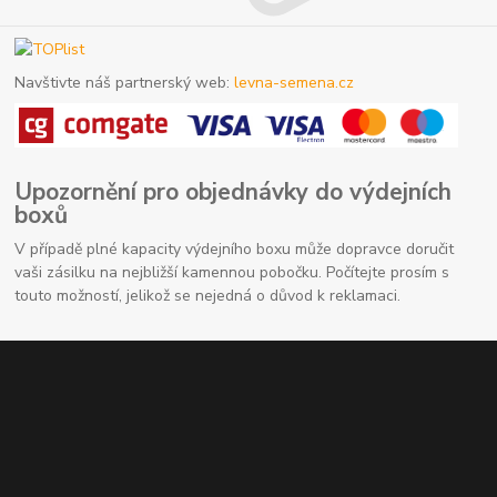
Navštivte náš partnerský web:
levna-semena.cz
Upozornění pro objednávky do výdejních
boxů
V případě plné kapacity výdejního boxu může dopravce doručit
vaši zásilku na nejbližší kamennou pobočku. Počítejte prosím s
touto možností, jelikož se nejedná o důvod k reklamaci.