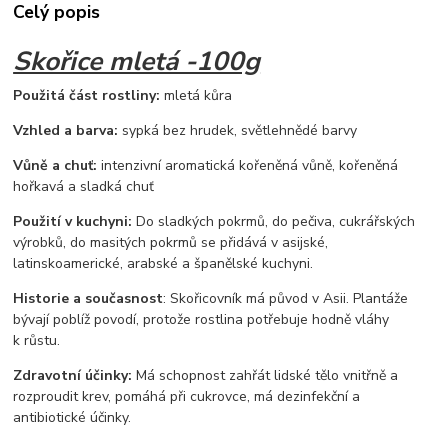
Celý popis
Skořice mletá -100g
Použitá část rostliny:
mletá kůra
Vzhled a barva:
sypká bez hrudek, světlehnědé barvy
Vůně a chuť:
intenzivní aromatická kořeněná vůně, kořeněná
hořkavá a sladká chuť
Použití v kuchyni:
Do sladkých pokrmů, do pečiva, cukrářských
výrobků, do masitých pokrmů se přidává v asijské,
latinskoamerické, arabské a španělské kuchyni.
Historie a současnost
: Skořicovník má původ v Asii. Plantáže
bývají poblíž povodí, protože rostlina potřebuje hodně vláhy
k růstu.
Zdravotní účinky:
Má schopnost zahřát lidské tělo vnitřně a
rozproudit krev, pomáhá při cukrovce, má dezinfekční a
antibiotické účinky.