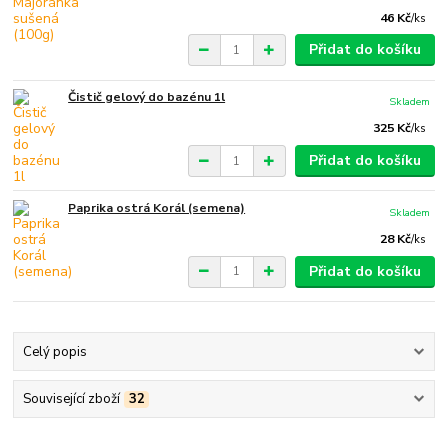
46 Kč
/
ks
Přidat do košíku
Čistič gelový do bazénu 1l
Skladem
325 Kč
/
ks
Přidat do košíku
Paprika ostrá Korál (semena)
Skladem
28 Kč
/
ks
Přidat do košíku
Celý popis
Související zboží
32