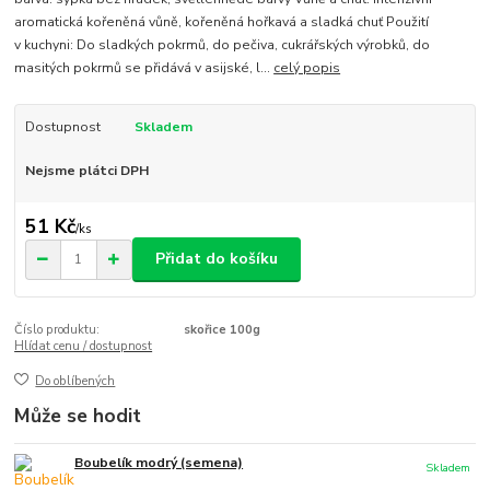
aromatická kořeněná vůně, kořeněná hořkavá a sladká chuť Použití
v kuchyni: Do sladkých pokrmů, do pečiva, cukrářských výrobků, do
masitých pokrmů se přidává v asijské, l...
celý popis
Dostupnost
Skladem
Nejsme plátci DPH
51 Kč
/
ks
Přidat do košíku
Číslo produktu:
skořice 100g
Hlídat cenu / dostupnost
Do oblíbených
Může se hodit
Boubelík modrý (semena)
Skladem