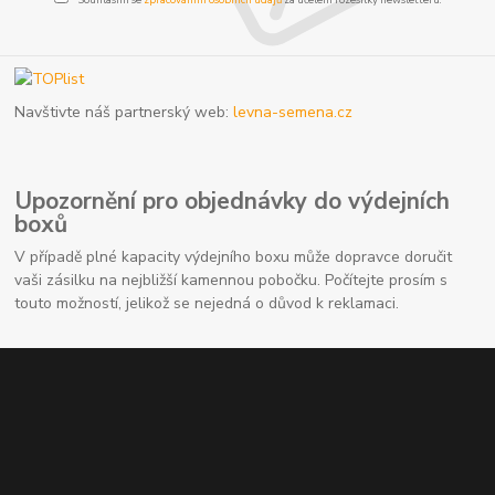
Navštivte náš partnerský web:
levna-semena.cz
Upozornění pro objednávky do výdejních
boxů
V případě plné kapacity výdejního boxu může dopravce doručit
vaši zásilku na nejbližší kamennou pobočku. Počítejte prosím s
touto možností, jelikož se nejedná o důvod k reklamaci.