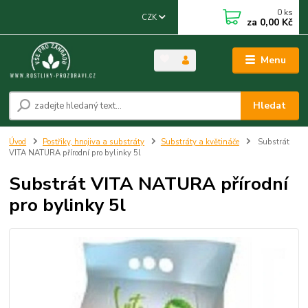
0
ks
CZK
za
0,00 Kč
Menu
Hledat
Úvod
Postřiky, hnojiva a substráty
Substráty a květináče
Substrát
VITA NATURA přírodní pro bylinky 5l
Substrát VITA NATURA přírodní
pro bylinky 5l