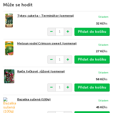
Může se hodit
Tykev, cuketa - Terminátor (semena)
Skladem
32 Kč
/
ks
Přidat do košíku
Meloun vodní Crimson sweet (semena)
Skladem
27 Kč
/
ks
Přidat do košíku
Rajče tyčkové, růžové (semena)
Skladem
56 Kč
/
ks
Přidat do košíku
Bazalka sušená (100g)
Skladem
45 Kč
/
ks