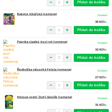
Přidat do košíku
Bukvice lékařská (semena)
Skladem
35 Kč
/
ks
Přidat do košíku
Paprika sladká, kozí roh (semena)
Skladem
32 Kč
/
ks
Přidat do košíku
Ředkvička válcovitá Felicia (semena)
Skladem
27 Kč
/
ks
Přidat do košíku
Meloun vodní, žlutý Jánošík (semena)
Skladem
31 Kč
/
ks