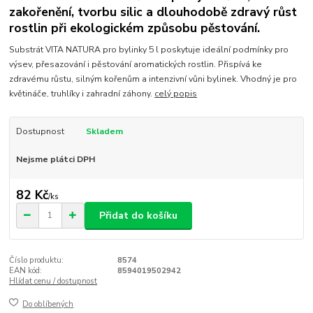
zakořenění, tvorbu silic a dlouhodobě zdravý růst
rostlin při ekologickém způsobu pěstování.
Substrát VITA NATURA pro bylinky 5 l poskytuje ideální podmínky pro
výsev, přesazování i pěstování aromatických rostlin. Přispívá ke
zdravému růstu, silným kořenům a intenzivní vůni bylinek. Vhodný je pro
květináče, truhlíky i zahradní záhony.
celý popis
Dostupnost
Skladem
Nejsme plátci DPH
82 Kč
/
ks
Přidat do košíku
Číslo produktu:
8574
EAN kód:
8594019502942
Hlídat cenu / dostupnost
Do oblíbených