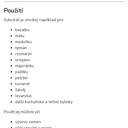
Použití
Substrát je vhodný například pro:
bazalku
mátu
meduňku
tymián
rozmarýn
oregano
majoránku
pažitku
petržel
koriandr
šalvěj
levanduli
další kuchyňské a léčivé bylinky
Použít jej můžete při:
výsevu semen,
přesazování sazenic,