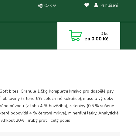
Přihlášení
CZK
0
ks
za
0,00 Kč
 Soft bites, Granule 1,5kg Kompletní krmivo pro dospělé psy
í: obiloviny (z toho 5% celozrnné kukuřice), maso a výrobky
šného původu (z toho 4 % hovězího), zeleniny (0,5 % sušené
které odpovídá 4 % čerstvé mrkve), minerální látky. Analytické
 vlhkost 20%, hrubý prot...
celý popis