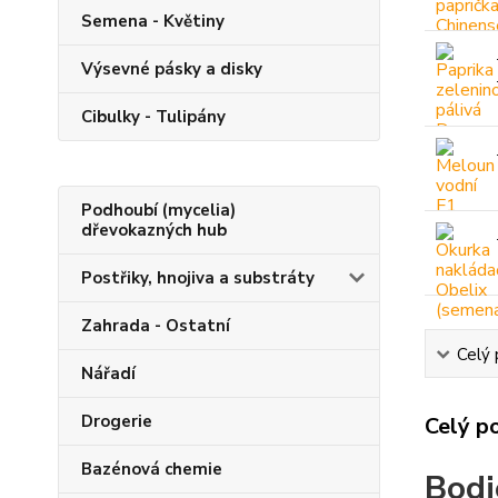
Semena - Květiny
Výsevné pásky a disky
Cibulky - Tulipány
Podhoubí (mycelia)
dřevokazných hub
Postřiky, hnojiva a substráty
Zahrada - Ostatní
Celý 
Nářadí
Drogerie
Celý p
Bazénová chemie
Bodi