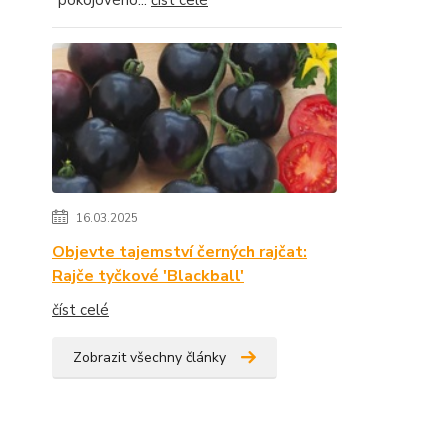
"pokojového...
číst celé
16.03.2025
Objevte tajemství černých rajčat:
Rajče tyčkové 'Blackball'
číst celé
Zobrazit všechny články