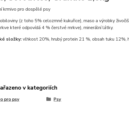
í krmivo pro dospělé psy
obiloviny (z toho 5% celozrnné kukuřice), maso a výrobky živoči
kve které odpovídá 4 % čerstvé mrkve), minerální látky.
ké složky:
vlhkost 20%, hrubý protein 21 %, obsah tuku 12%, h
zařazeno v kategoriích
o pro psy
Psy