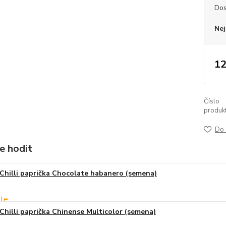
Dos
Nej
12
Číslo
produkt
Do 
e hodit
Chilli paprička Chocolate habanero (semena)
Chilli paprička Chinense Multicolor (semena)