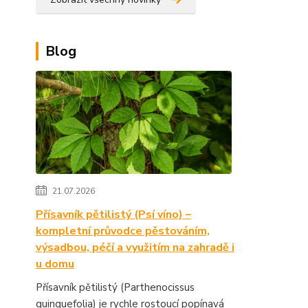
Blog
21.07.2026
Přísavník pětilistý (Psí víno) –
kompletní průvodce pěstováním,
výsadbou, péčí a využitím na zahradě i
u domu
Přísavník pětilistý (Parthenocissus
quinquefolia) je rychle rostoucí popínavá