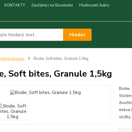
KONTAKTY
Zasíláme i na Slovensko
Hodnocení Aukro
Hledat
rmivo pro psy
Bodie, Soft bites, Granule 1,5kg
e, Soft bites, Granule 1,5kg
Bodie,
Složen
živoči
mrkve 
složky: