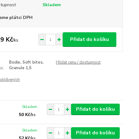
tupnost
Skladem
sme plátci DPH
9 Kč
Přidat do košíku
/
ks
Bodie, Soft bites,
Hlídat cenu / dostupnost
u:
Granule 1,5
oblíbených
Skladem
Přidat do košíku
50 Kč
/
ks
Skladem
Přidat do košíku
52 Kč
/
ks