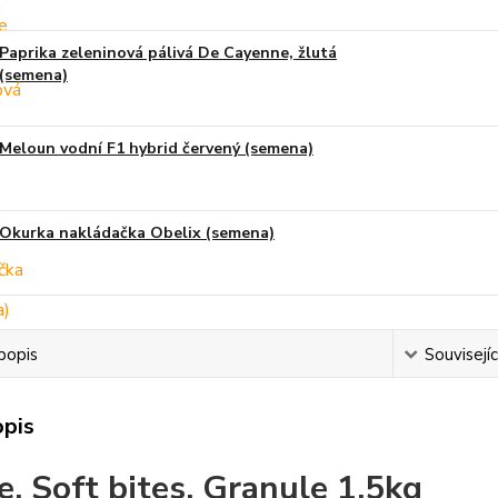
Paprika zeleninová pálivá De Cayenne, žlutá
(semena)
Meloun vodní F1 hybrid červený (semena)
Okurka nakládačka Obelix (semena)
popis
Souvisejíc
opis
e, Soft bites, Granule 1,5kg