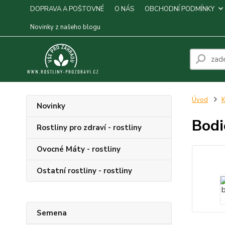
DOPRAVA A POŠTOVNÉ
O NÁS
OBCHODNÍ PODMÍNKY
Novinky z našeho blogu
Úvod
K
Novinky
Bodi
Rostliny pro zdraví - rostliny
Ovocné Máty - rostliny
Ostatní rostliny - rostliny
Semena