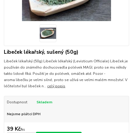
Libeček lékařský, sušený (50g)
Libeček lékařský (50g) Libeček lékařský (Levisticum Officiale) Libeček je
používán do známého dochucovadla polévek MAGI, proto se mu někdy
takto lidově říká. Použití je do polévek, omáček atd. Pozor -
aroma libečku je velmi silné, proto se užívá ve velmi malém množství. V
léčitelství byl libeček n...
celý popis
Dostupnost
Skladem
Nejsme plátci DPH
39 Kč
/
ks