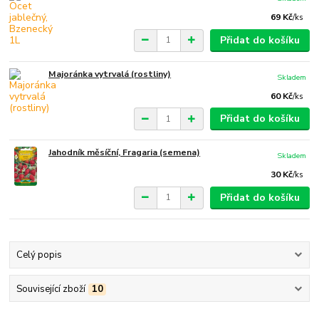
69 Kč
/
ks
Přidat do košíku
Majoránka vytrvalá (rostliny)
Skladem
60 Kč
/
ks
Přidat do košíku
Jahodník měsíční, Fragaria (semena)
Skladem
30 Kč
/
ks
Přidat do košíku
Celý popis
Související zboží
10