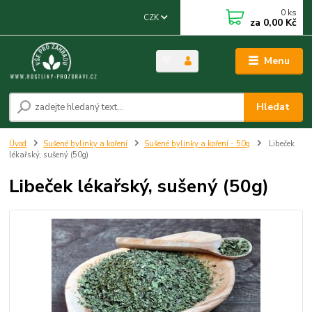
0
ks
CZK
za
0,00 Kč
Menu
Hledat
Úvod
Sušené bylinky a koření
Sušené bylinky a koření - 50g
Libeček
lékařský, sušený (50g)
Libeček lékařský, sušený (50g)