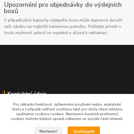
Upozornění pro objednávky do výdejních
boxů
V případě plné kapacity výdejního boxu může dopravce doručit
vaši zásilku na nejbližší kamennou pobočku. Počítejte prosím s
touto možností, jelikož se nejedná o důvod k reklamaci.
Kontaktní údaje
Pro základní funkčnost, zpříjemnění používání webu, analytické
704691325
účely a v případě udělení souhlasu také pro účely cílení reklamy
využíváme soubory cookies. Nastavení vlastních preferencí
cookies můžete kdykoli upravit odkazem ve spodní části stránek.
info@rostliny-prozdravi.cz
Souhlasím
Nastavení