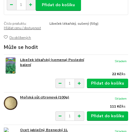
Přidat do košíku
Číslo produktu:
Libeček lékařský, sušený (50g)
Hlídat cenu / dostupnost
Do oblíbených
Může se hodit
Libeček lékařský (semena) Poslední
Skladem
balení
22 Kč
/
ks
Přidat do košíku
Mořská sůl citronová (100g)
Skladem
111 Kč
/
ks
Přidat do košíku
Ocet jablečný, Bzenecký 1L
Skladem