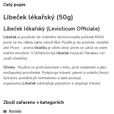
Celý popis
Libeček lékařský (50g)
Libeček lékařský (Levisticum Officiale)
Libeček
je používán do známého dochucovadla polévek MAGI,
proto se mu někdy takto lidově říká. Použití je do polévek, omáček
atd. Pozor - aroma
libečku
je velmi silné, proto se užívá ve velmi
malém množství. V léčitelství byl
libeček
nazýván Panakes což
značí všeléčivý.
Účinky:
Používá se proti bolestem v krku, proti nadýmání a jako
močopudný prostředek. Podporuje trávení, jaterní a srdeční činost,
čistí krev, pomáhá při revmatismu a také posiluje
organismus.
Libeček
odstraňuje plynatost a zlepšuje trávení.
Zboží zařazeno v kategoriích
Novinky