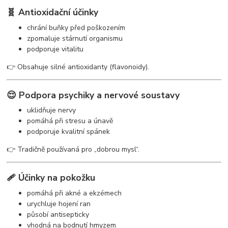
🧬 Antioxidační účinky
chrání buňky před poškozením
zpomaluje stárnutí organismu
podporuje vitalitu
👉 Obsahuje silné antioxidanty (flavonoidy).
😌 Podpora psychiky a nervové soustavy
uklidňuje nervy
pomáhá při stresu a únavě
podporuje kvalitní spánek
👉 Tradičně používaná pro „dobrou mysl“.
🩹 Účinky na pokožku
pomáhá při akné a ekzémech
urychluje hojení ran
působí antisepticky
vhodná na bodnutí hmyzem