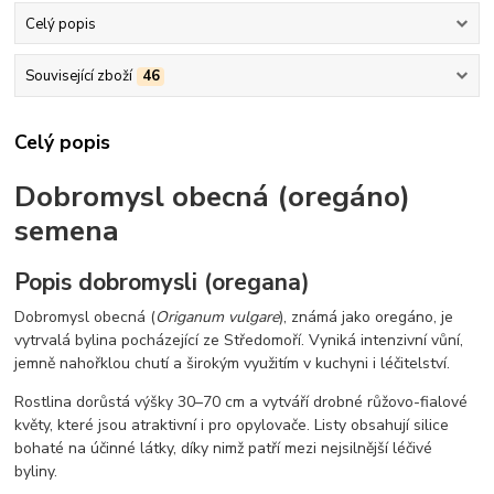
Celý popis
Související zboží
46
Celý popis
Dobromysl obecná (oregáno)
semena
Popis dobromysli (oregana)
Dobromysl obecná (
Origanum vulgare
), známá jako oregáno, je
vytrvalá bylina pocházející ze Středomoří. Vyniká intenzivní vůní,
jemně nahořklou chutí a širokým využitím v kuchyni i léčitelství.
Rostlina dorůstá výšky 30–70 cm a vytváří drobné růžovo-fialové
květy, které jsou atraktivní i pro opylovače. Listy obsahují silice
bohaté na účinné látky, díky nimž patří mezi nejsilnější léčivé
byliny.