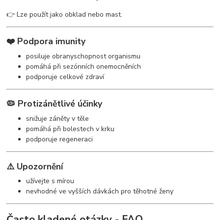
👉 Lze použít jako obklad nebo mast.
❤️ Podpora imunity
posiluje obranyschopnost organismu
pomáhá při sezónních onemocněních
podporuje celkové zdraví
🦠 Protizánětlivé účinky
snižuje záněty v těle
pomáhá při bolestech v krku
podporuje regeneraci
⚠️ Upozornění
užívejte s mírou
nevhodné ve vyšších dávkách pro těhotné ženy
Často kladené otázky - FAQ