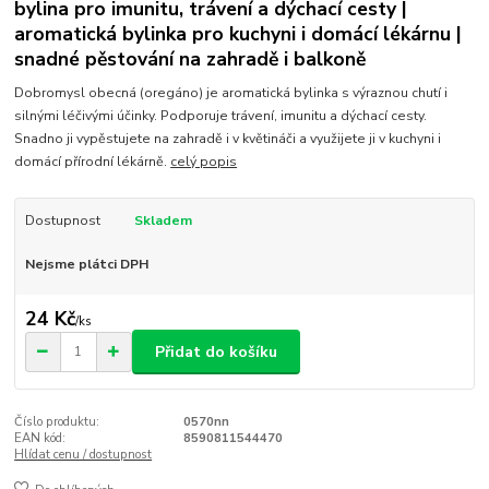
bylina pro imunitu, trávení a dýchací cesty |
aromatická bylinka pro kuchyni i domácí lékárnu |
snadné pěstování na zahradě i balkoně
Dobromysl obecná (oregáno) je aromatická bylinka s výraznou chutí i
silnými léčivými účinky. Podporuje trávení, imunitu a dýchací cesty.
Snadno ji vypěstujete na zahradě i v květináči a využijete ji v kuchyni i
domácí přírodní lékárně.
celý popis
Dostupnost
Skladem
Nejsme plátci DPH
24 Kč
/
ks
Přidat do košíku
Číslo produktu:
0570nn
EAN kód:
8590811544470
Hlídat cenu / dostupnost