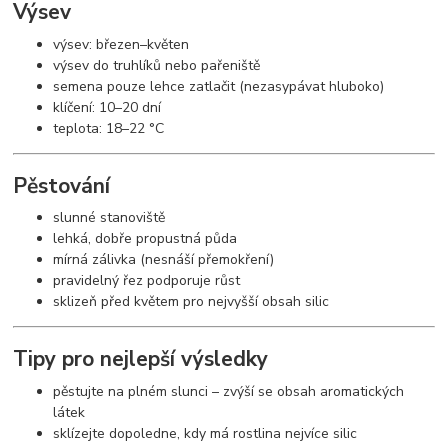
Výsev
výsev: březen–květen
výsev do truhlíků nebo pařeniště
semena pouze lehce zatlačit (nezasypávat hluboko)
klíčení: 10–20 dní
teplota: 18–22 °C
Pěstování
slunné stanoviště
lehká, dobře propustná půda
mírná zálivka (nesnáší přemokření)
pravidelný řez podporuje růst
sklizeň před květem pro nejvyšší obsah silic
Tipy pro nejlepší výsledky
pěstujte na plném slunci – zvýší se obsah aromatických
látek
sklízejte dopoledne, kdy má rostlina nejvíce silic