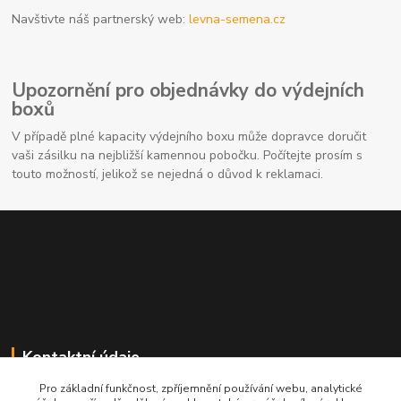
Navštivte náš partnerský web:
levna-semena.cz
Upozornění pro objednávky do výdejních
boxů
V případě plné kapacity výdejního boxu může dopravce doručit
vaši zásilku na nejbližší kamennou pobočku. Počítejte prosím s
touto možností, jelikož se nejedná o důvod k reklamaci.
Kontaktní údaje
Pro základní funkčnost, zpříjemnění používání webu, analytické
704691325