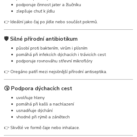
podporuje činnost jater a žlučníku
zlepšuje chuť k jídlu
👉 Ideální jako čaj po jídle nebo součást pokrmů.
🛡️ Silné přírodní antibiotikum
působí proti bakteriím, virům i plísním
pomáhá při infekcích dýchacích i trávicích cest
podporuje rovnováhu střevní mikroflóry
👉 Oregáno patří mezi nejsilnější přírodní antiseptika.
🤧 Podpora dýchacích cest
uvolňuje hleny
pomáhá při kašli a nachlazení
usnadňuje dýchání
vhodné při rýmě a zánětech
👉 Skvělé ve formě čaje nebo inhalace.