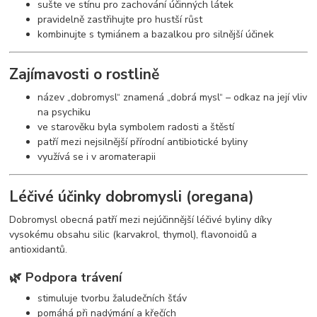
sušte ve stínu pro zachování účinných látek
pravidelně zastřihujte pro hustší růst
kombinujte s tymiánem a bazalkou pro silnější účinek
Zajímavosti o rostlině
název „dobromysl“ znamená „dobrá mysl“ – odkaz na její vliv
na psychiku
ve starověku byla symbolem radosti a štěstí
patří mezi nejsilnější přírodní antibiotické byliny
využívá se i v aromaterapii
Léčivé účinky dobromysli (oregana)
Dobromysl obecná patří mezi nejúčinnější léčivé byliny díky
vysokému obsahu silic (karvakrol, thymol), flavonoidů a
antioxidantů.
🌿 Podpora trávení
stimuluje tvorbu žaludečních šťáv
pomáhá při nadýmání a křečích