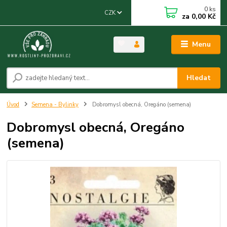
0
ks
CZK
za
0,00 Kč
Menu
Hledat
Úvod
Semena - Bylinky
Dobromysl obecná, Oregáno (semena)
Dobromysl obecná, Oregáno
(semena)