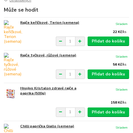
Do oblíbených
Může se hodit
Rajče keříčkové, Terion (semena)
Skladem
22 Kč
/
ks
Přidat do košíku
Rajče tyčkové, růžové (semena)
Skladem
56 Kč
/
ks
Přidat do košíku
Hnojivo Kristalon zdravé rajče a
Skladem
paprika (500g)
158 Kč
/
ks
Přidat do košíku
Chilli paprička Giallo (semena)
Skladem