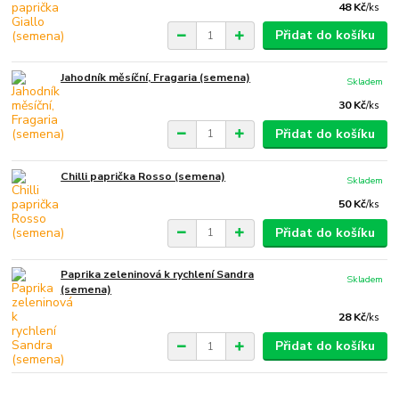
48 Kč
/
ks
Přidat do košíku
Jahodník měsíční, Fragaria (semena)
Skladem
30 Kč
/
ks
Přidat do košíku
Chilli paprička Rosso (semena)
Skladem
50 Kč
/
ks
Přidat do košíku
Paprika zeleninová k rychlení Sandra
Skladem
(semena)
28 Kč
/
ks
Přidat do košíku