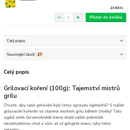
23 Kč
/
ks
Přidat do košíku
Celý popis
Související zboží
27
Celý popis
Grilovací koření (100g): Tajemství mistrů
grilu
Chcete, aby vaše grilování bylo letos opravdu výjimečné? S naším
grilovacím kořením se stanete mistrem grilu během chvilky! Tato
sypká směs červenohnědé barvy dodá vašim pokrmům
neodolatelnou chuť a vůni, ať už grilujete maso, ryby nebo
zeleninu.