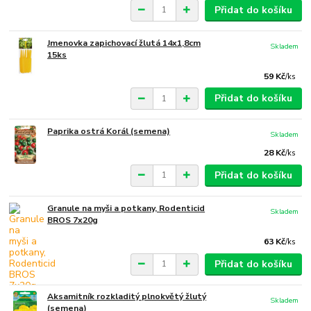
Přidat do košíku
Jmenovka zapichovací žlutá 14x1,8cm
Skladem
15ks
59 Kč
/
ks
Přidat do košíku
Paprika ostrá Korál (semena)
Skladem
28 Kč
/
ks
Přidat do košíku
Granule na myši a potkany, Rodenticid
Skladem
BROS 7x20g
63 Kč
/
ks
Přidat do košíku
Aksamitník rozkladitý plnokvětý žlutý
Skladem
(semena)