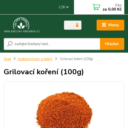
0
ks
CZK
za
0,00 Kč
Menu
Hledat
Úvod
Sušené bylinky a koření
Grilovací koření (100g)
Grilovací koření (100g)