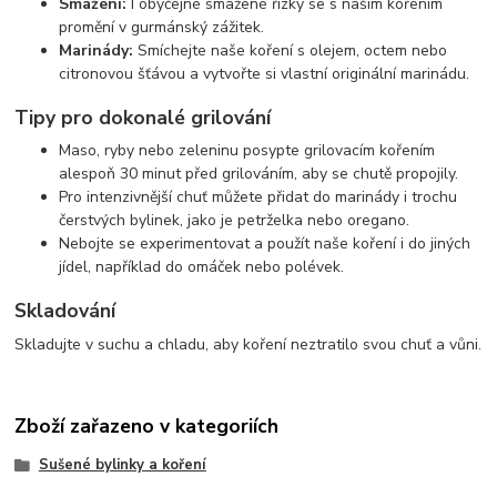
Smažení:
I obyčejné smažené řízky se s naším kořením
promění v gurmánský zážitek.
Marinády:
Smíchejte naše koření s olejem, octem nebo
citronovou šťávou a vytvořte si vlastní originální marinádu.
Tipy pro dokonalé grilování
Maso, ryby nebo zeleninu posypte grilovacím kořením
alespoň 30 minut před grilováním, aby se chutě propojily.
Pro intenzivnější chuť můžete přidat do marinády i trochu
čerstvých bylinek, jako je petrželka nebo oregano.
Nebojte se experimentovat a použít naše koření i do jiných
jídel, například do omáček nebo polévek.
Skladování
Skladujte v suchu a chladu, aby koření neztratilo svou chuť a vůni.
Zboží zařazeno v kategoriích
Sušené bylinky a koření