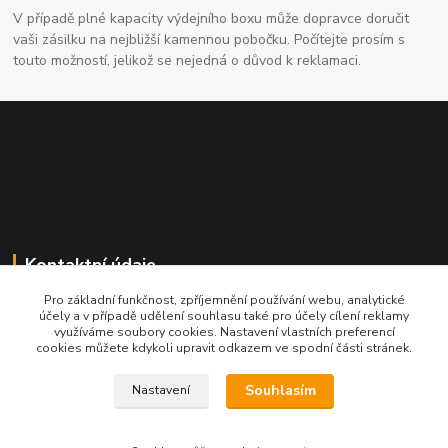
V případě plné kapacity výdejního boxu může dopravce doručit
vaši zásilku na nejbližší kamennou pobočku. Počítejte prosím s
touto možností, jelikož se nejedná o důvod k reklamaci.
Kontaktní údaje
Pro základní funkčnost, zpříjemnění používání webu, analytické
704691325
účely a v případě udělení souhlasu také pro účely cílení reklamy
využíváme soubory cookies. Nastavení vlastních preferencí
cookies můžete kdykoli upravit odkazem ve spodní části stránek.
info@rostliny-prozdravi.cz
Souhlasím
Nastavení