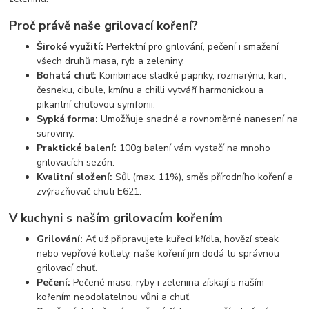
Proč právě naše grilovací koření?
Široké využití:
Perfektní pro grilování, pečení i smažení
všech druhů masa, ryb a zeleniny.
Bohatá chuť:
Kombinace sladké papriky, rozmarýnu, kari,
česneku, cibule, kmínu a chilli vytváří harmonickou a
pikantní chuťovou symfonii.
Sypká forma:
Umožňuje snadné a rovnoměrné nanesení na
suroviny.
Praktické balení:
100g balení vám vystačí na mnoho
grilovacích sezón.
Kvalitní složení:
Sůl (max. 11%), směs přírodního koření a
zvýrazňovač chuti E621.
V kuchyni s naším grilovacím kořením
Grilování:
Ať už připravujete kuřecí křídla, hovězí steak
nebo vepřové kotlety, naše koření jim dodá tu správnou
grilovací chuť.
Pečení:
Pečené maso, ryby i zelenina získají s naším
kořením neodolatelnou vůni a chuť.