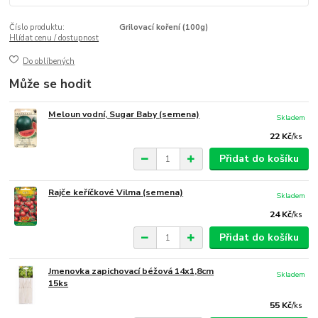
Číslo produktu:
Grilovací koření (100g)
Hlídat cenu / dostupnost
Do oblíbených
Může se hodit
Meloun vodní, Sugar Baby (semena)
Skladem
22 Kč
/
ks
Přidat do košíku
Rajče keříčkové Vilma (semena)
Skladem
24 Kč
/
ks
Přidat do košíku
Jmenovka zapichovací béžová 14x1,8cm
Skladem
15ks
55 Kč
/
ks