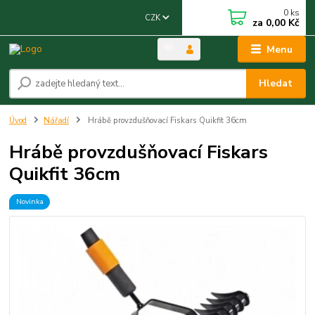
0
ks
CZK
za
0,00 Kč
Menu
Hledat
Úvod
Nářadí
Hrábě provzdušňovací Fiskars Quikfit 36cm
Hrábě provzdušňovací Fiskars
Quikfit 36cm
Novinka