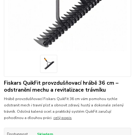
Fiskars QuikFit provzdušňovací hrábě 36 cm –
odstranění mechu a revitalizace trávníku
Hrábě provzdušňovací Fiskars QuikFit 36 cm vám pomohou rychle
odstranit mech i travní plsť a obnovit zdravý, hustý a dokonale zelený
trávník. Odolná kalená ocel a praktický systém QuikFit zaručují
pohodlnou a dlouhou práci.
celý popis
Dostupnost
Skladem