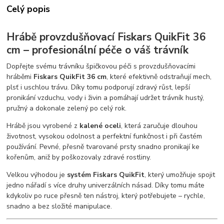
Celý popis
Hrábě provzdušňovací Fiskars QuikFit 36
cm – profesionální péče o váš trávník
Dopřejte svému trávníku špičkovou péči s provzdušňovacími
hráběmi
Fiskars QuikFit 36 cm
, které efektivně odstraňují mech,
plsť i uschlou trávu. Díky tomu podporují zdravý růst, lepší
pronikání vzduchu, vody i živin a pomáhají udržet trávník hustý,
pružný a dokonale zelený po celý rok.
Hrábě jsou vyrobené z
kalené oceli
, která zaručuje dlouhou
životnost, vysokou odolnost a perfektní funkčnost i při častém
používání. Pevné, přesně tvarované prsty snadno pronikají ke
kořenům, aniž by poškozovaly zdravé rostliny.
Velkou výhodou je
systém Fiskars QuikFit
, který umožňuje spojit
jedno nářadí s více druhy univerzálních násad. Díky tomu máte
kdykoliv po ruce přesně ten nástroj, který potřebujete – rychle,
snadno a bez složité manipulace.