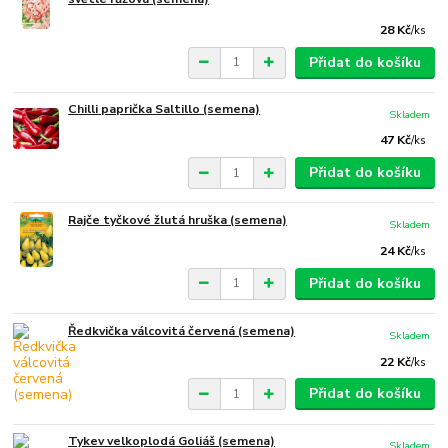
28 Kč
/
ks
Přidat do košíku
Chilli paprička Saltillo (semena)
Skladem
47 Kč
/
ks
Přidat do košíku
Rajče tyčkové žlutá hruška (semena)
Skladem
24 Kč
/
ks
Přidat do košíku
Ředkvička válcovitá červená (semena)
Skladem
22 Kč
/
ks
Přidat do košíku
Tykev velkoplodá Goliáš (semena)
Skladem