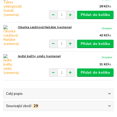
28 Kč
/
ks
Přidat do košíku
Okurka salátová Natálie (semena)
Skladem
42 Kč
/
ks
Přidat do košíku
Jedlé květy, směs (semena)
Skladem
31 Kč
/
ks
Přidat do košíku
Celý popis
Související zboží
29