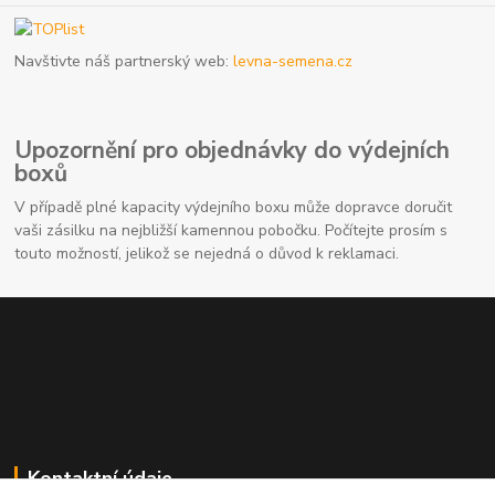
Navštivte náš partnerský web:
levna-semena.cz
Upozornění pro objednávky do výdejních
boxů
V případě plné kapacity výdejního boxu může dopravce doručit
vaši zásilku na nejbližší kamennou pobočku. Počítejte prosím s
touto možností, jelikož se nejedná o důvod k reklamaci.
Kontaktní údaje