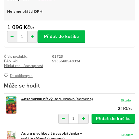
Nejsme plátci DPH
1 096 Kč
/
ks
Přidat do košíku
Číslo produktu:
01723
EAN kód:
5905568540324
Hlídat cenu / dostupnost
Do oblíbených
Může se hodit
Aksamitník nízký Red-Brown (semena)
Skladem
24 Kč
/
ks
Přidat do košíku
Astra pivoňkovitá vysoká Janka –
Skladem
světle růžová (semena)