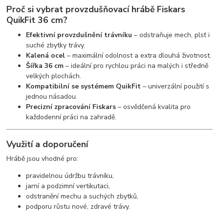
Proč si vybrat provzdušňovací hrábě Fiskars
QuikFit 36 cm?
Efektivní provzdušnění trávníku
– odstraňuje mech, plsť i
suché zbytky trávy.
Kalená ocel
– maximální odolnost a extra dlouhá životnost.
Šířka 36 cm
– ideální pro rychlou práci na malých i středně
velkých plochách.
Kompatibilní se systémem QuikFit
– univerzální použití s
jednou násadou.
Precizní zpracování Fiskars
– osvědčená kvalita pro
každodenní práci na zahradě.
Využití a doporučení
Hrábě jsou vhodné pro:
pravidelnou údržbu trávníku,
jarní a podzimní vertikutaci,
odstranění mechu a suchých zbytků,
podporu růstu nové, zdravé trávy.