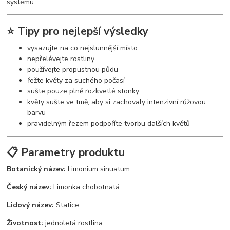
systému.
⭐ Tipy pro nejlepší výsledky
vysazujte na co nejslunnější místo
nepřelévejte rostliny
používejte propustnou půdu
řežte květy za suchého počasí
sušte pouze plně rozkvetlé stonky
květy sušte ve tmě, aby si zachovaly intenzivní růžovou
barvu
pravidelným řezem podpoříte tvorbu dalších květů
📋 Parametry produktu
Botanický název:
Limonium sinuatum
Český název:
Limonka chobotnatá
Lidový název:
Statice
Životnost:
jednoletá rostlina