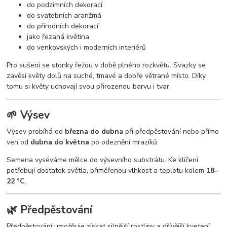
do podzimních dekorací
do svatebních aranžmá
do přírodních dekorací
jako řezaná květina
do venkovských i moderních interiérů
Pro sušení se stonky řežou v době plného rozkvětu. Svazky se
zavěsí květy dolů na suché, tmavé a dobře větrané místo. Díky
tomu si květy uchovají svou přirozenou barvu i tvar.
🌱 Výsev
Výsev probíhá od
března do dubna
při předpěstování nebo přímo
ven od
dubna do května
po odeznění mrazíků.
Semena vyséváme mělce do výsevního substrátu. Ke klíčení
potřebují dostatek světla, přiměřenou vlhkost a teplotu kolem
18–
22 °C
.
🌿 Předpěstování
Předpěstování umožňuje získat silnější rostliny a dřívější kvetení.