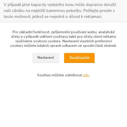
V případě plné kapacity výdejního boxu může dopravce doručit
vaši zásilku na nejbližší kamennou pobočku. Počítejte prosím s
touto možností, jelikož se nejedná o důvod k reklamaci.
Pro základní funkčnost, zpříjemnění používání webu, analytické
účely a v případě udělení souhlasu také pro účely cílení reklamy
využíváme soubory cookies. Nastavení vlastních preferencí
cookies můžete kdykoli upravit odkazem ve spodní části stránek.
Souhlasím
Nastavení
Kontaktní údaje
Souhlas můžete odmítnout
zde
.
704691325
info@rostliny-prozdravi.cz