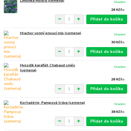
Limonka modrá (semena)
Skladem
26 Kč
/
ks
Přidat do košíku
Hrachor vonný pnoucí mix (semena)
Skladem
30 Kč
/
ks
Přidat do košíku
Hvozdík karafiát Chabaud směs
Skladem
(semena)
26 Kč
/
ks
Přidat do košíku
Kortadérie, Pampová tráva (semena)
Skladem
38 Kč
/
ks
Přidat do košíku