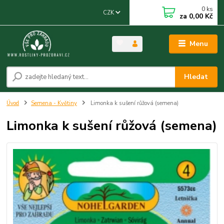
0
ks
CZK
za
0,00 Kč
Menu
Hledat
Úvod
Semena - Květiny
Limonka k sušení růžová (semena)
Limonka k sušení růžová (semena)