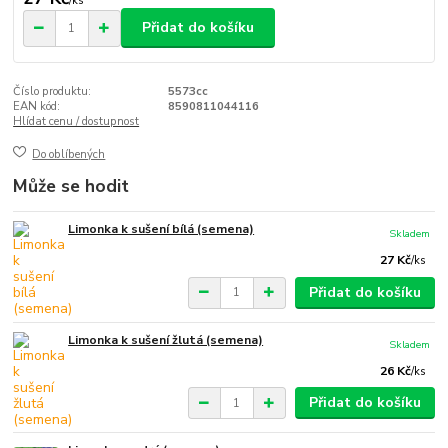
/
ks
Přidat do košíku
Číslo produktu:
5573cc
EAN kód:
8590811044116
Hlídat cenu / dostupnost
Do oblíbených
Může se hodit
Limonka k sušení bílá (semena)
Skladem
27 Kč
/
ks
Přidat do košíku
Limonka k sušení žlutá (semena)
Skladem
26 Kč
/
ks
Přidat do košíku