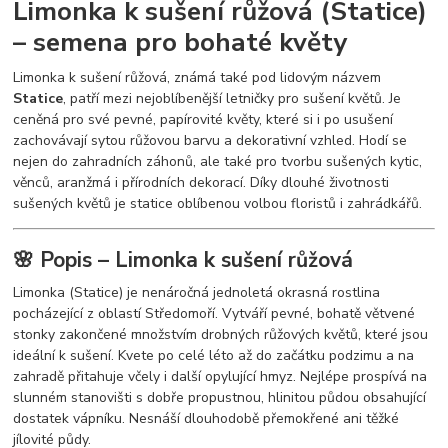
Limonka k sušení růžová (Statice)
– semena pro bohaté květy
Limonka k sušení růžová, známá také pod lidovým názvem
Statice
, patří mezi nejoblíbenější letničky pro sušení květů. Je
ceněná pro své pevné, papírovité květy, které si i po usušení
zachovávají sytou růžovou barvu a dekorativní vzhled. Hodí se
nejen do zahradních záhonů, ale také pro tvorbu sušených kytic,
věnců, aranžmá i přírodních dekorací. Díky dlouhé životnosti
sušených květů je statice oblíbenou volbou floristů i zahrádkářů.
🌸 Popis – Limonka k sušení růžová
Limonka (Statice) je nenáročná jednoletá okrasná rostlina
pocházející z oblastí Středomoří. Vytváří pevné, bohatě větvené
stonky zakončené množstvím drobných růžových květů, které jsou
ideální k sušení. Kvete po celé léto až do začátku podzimu a na
zahradě přitahuje včely i další opylující hmyz. Nejlépe prospívá na
slunném stanovišti s dobře propustnou, hlinitou půdou obsahující
dostatek vápníku. Nesnáší dlouhodobě přemokřené ani těžké
jílovité půdy.