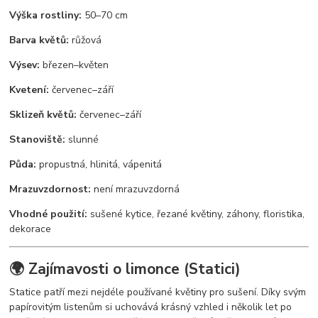
Výška rostliny:
50–70 cm
Barva květů:
růžová
Výsev:
březen–květen
Kvetení:
červenec–září
Sklizeň květů:
červenec–září
Stanoviště:
slunné
Půda:
propustná, hlinitá, vápenitá
Mrazuvzdornost:
není mrazuvzdorná
Vhodné použití:
sušené kytice, řezané květiny, záhony, floristika,
dekorace
🌍 Zajímavosti o limonce (Statici)
Statice patří mezi nejdéle používané květiny pro sušení. Díky svým
papírovitým listenům si uchovává krásný vzhled i několik let po