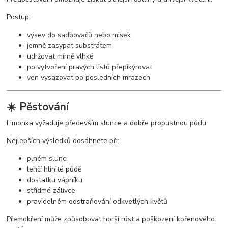
Postup:
výsev do sadbovačů nebo misek
jemně zasypat substrátem
udržovat mírně vlhké
po vytvoření pravých listů přepikýrovat
ven vysazovat po posledních mrazech
☀️ Pěstování
Limonka vyžaduje především slunce a dobře propustnou půdu.
Nejlepších výsledků dosáhnete při:
plném slunci
lehčí hlinité půdě
dostatku vápníku
střídmé zálivce
pravidelném odstraňování odkvetlých květů
Přemokření může způsobovat horší růst a poškození kořenového