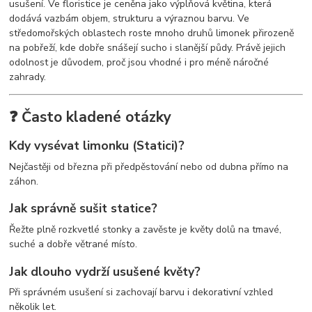
usušení. Ve floristice je ceněna jako výplňová květina, která
dodává vazbám objem, strukturu a výraznou barvu. Ve
středomořských oblastech roste mnoho druhů limonek přirozeně
na pobřeží, kde dobře snášejí sucho i slanější půdy. Právě jejich
odolnost je důvodem, proč jsou vhodné i pro méně náročné
zahrady.
❓ Často kladené otázky
Kdy vysévat limonku (Statici)?
Nejčastěji od března při předpěstování nebo od dubna přímo na
záhon.
Jak správně sušit statice?
Řežte plně rozkvetlé stonky a zavěste je květy dolů na tmavé,
suché a dobře větrané místo.
Jak dlouho vydrží usušené květy?
Při správném usušení si zachovají barvu i dekorativní vzhled
několik let.