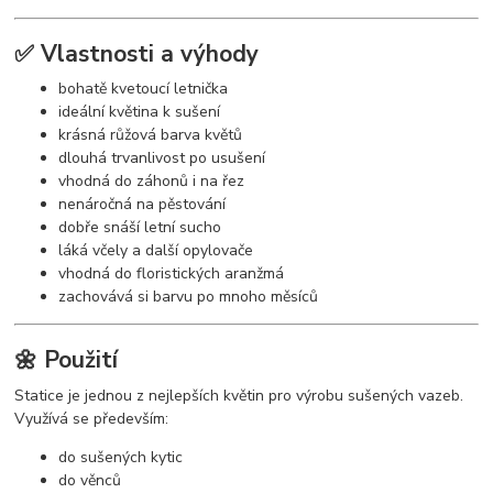
✅ Vlastnosti a výhody
bohatě kvetoucí letnička
ideální květina k sušení
krásná růžová barva květů
dlouhá trvanlivost po usušení
vhodná do záhonů i na řez
nenáročná na pěstování
dobře snáší letní sucho
láká včely a další opylovače
vhodná do floristických aranžmá
zachovává si barvu po mnoho měsíců
🌼 Použití
Statice je jednou z nejlepších květin pro výrobu sušených vazeb.
Využívá se především:
do sušených kytic
do věnců