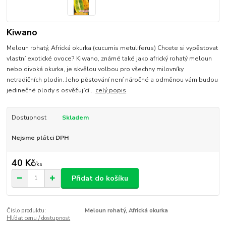
Kiwano
Meloun rohatý, Africká okurka (cucumis metuliferus) Chcete si vypěstovat
vlastní exotické ovoce? Kiwano, známé také jako africký rohatý meloun
nebo divoká okurka, je skvělou volbou pro všechny milovníky
netradičních plodin. Jeho pěstování není náročné a odměnou vám budou
jedinečné plody s osvěžující...
celý popis
Dostupnost
Skladem
Nejsme plátci DPH
40 Kč
/
ks
Přidat do košíku
Číslo produktu:
Meloun rohatý, Africká okurka
Hlídat cenu / dostupnost