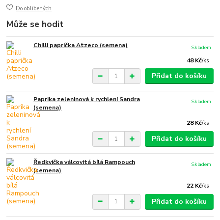
Do oblíbených
Může se hodit
Chilli paprička Atzeco (semena)
Skladem
48 Kč
/
ks
Přidat do košíku
Paprika zeleninová k rychlení Sandra
Skladem
(semena)
28 Kč
/
ks
Přidat do košíku
Ředkvička válcovitá bílá Rampouch
Skladem
(semena)
22 Kč
/
ks
Přidat do košíku