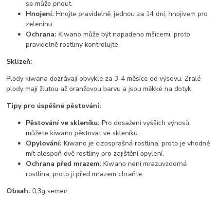
se může pnout.
Hnojení:
Hnojte pravidelně, jednou za 14 dní, hnojivem pro
zeleninu.
Ochrana:
Kiwano může být napadeno mšicemi, proto
pravidelně rostliny kontrolujte.
Sklizeň:
Plody kiwana dozrávají obvykle za 3-4 měsíce od výsevu. Zralé
plody mají žlutou až oranžovou barvu a jsou měkké na dotyk.
Tipy pro úspěšné pěstování:
Pěstování ve skleníku:
Pro dosažení vyšších výnosů
můžete kiwano pěstovat ve skleníku.
Opylování:
Kiwano je cizosprašná rostlina, proto je vhodné
mít alespoň dvě rostliny pro zajištění opylení.
Ochrana před mrazem:
Kiwano není mrazuvzdorná
rostlina, proto ji před mrazem chraňte.
Obsah:
0,3g semen