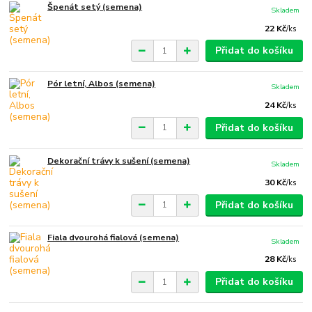
Špenát setý (semena)
Skladem
22 Kč
/
ks
Přidat do košíku
Pór letní, Albos (semena)
Skladem
24 Kč
/
ks
Přidat do košíku
Dekorační trávy k sušení (semena)
Skladem
30 Kč
/
ks
Přidat do košíku
Fiala dvourohá fialová (semena)
Skladem
28 Kč
/
ks
Přidat do košíku