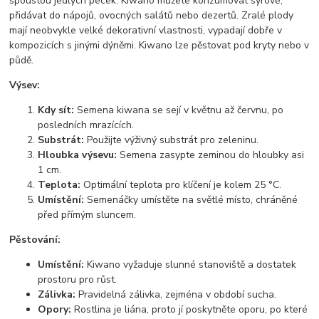
spoustou jedlých pecek. Kiwano můžete konzumovat syrové,
přidávat do nápojů, ovocných salátů nebo dezertů. Zralé plody
mají neobvykle velké dekorativní vlastnosti, vypadají dobře v
kompozicích s jinými dýněmi. Kiwano lze pěstovat pod kryty nebo v
půdě.
Výsev:
Kdy sít:
Semena kiwana se sejí v květnu až červnu, po
posledních mrazících.
Substrát:
Použijte výživný substrát pro zeleninu.
Hloubka výsevu:
Semena zasypte zeminou do hloubky asi
1 cm.
Teplota:
Optimální teplota pro klíčení je kolem 25 °C.
Umístění:
Semenáčky umístěte na světlé místo, chráněné
před přímým sluncem.
Pěstování:
Umístění:
Kiwano vyžaduje slunné stanoviště a dostatek
prostoru pro růst.
Zálivka:
Pravidelná zálivka, zejména v období sucha.
Opory:
Rostlina je liána, proto jí poskytněte oporu, po které