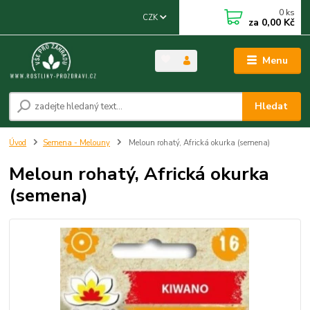
0
ks
CZK
za
0,00 Kč
Menu
Hledat
Úvod
Semena - Melouny
Meloun rohatý, Africká okurka (semena)
Meloun rohatý, Africká okurka
(semena)