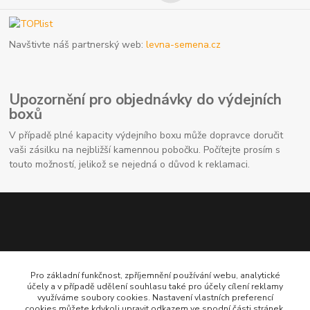
Navštivte náš partnerský web:
levna-semena.cz
Upozornění pro objednávky do výdejních
boxů
V případě plné kapacity výdejního boxu může dopravce doručit
vaši zásilku na nejbližší kamennou pobočku. Počítejte prosím s
touto možností, jelikož se nejedná o důvod k reklamaci.
Pro základní funkčnost, zpříjemnění používání webu, analytické
účely a v případě udělení souhlasu také pro účely cílení reklamy
využíváme soubory cookies. Nastavení vlastních preferencí
Kontaktní údaje
cookies můžete kdykoli upravit odkazem ve spodní části stránek.