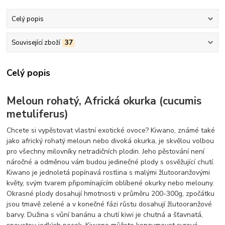
Celý popis
Související zboží
37
Celý popis
Meloun rohatý, Africká okurka (cucumis
metuliferus)
Chcete si vypěstovat vlastní exotické ovoce? Kiwano, známé také
jako africký rohatý meloun nebo divoká okurka, je skvělou volbou
pro všechny milovníky netradičních plodin. Jeho pěstování není
náročné a odměnou vám budou jedinečné plody s osvěžující chutí.
Kiwano je jednoletá popínavá rostlina s malými žlutooranžovými
květy, svým tvarem připomínajícím oblíbené okurky nebo melouny.
Okrasné plody dosahují hmotnosti v průměru 200-300g, zpočátku
jsou tmavě zelené a v konečné fázi růstu dosahují žlutooranžové
barvy. Dužina s vůní banánu a chutí kiwi je chutná a šťavnatá,