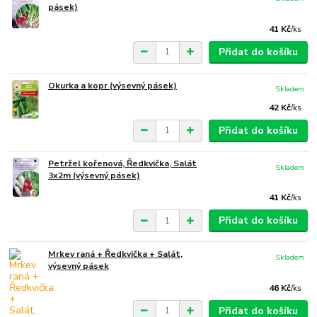
pásek)
41 Kč
/
ks
Přidat do košíku
Okurka a kopr (výsevný pásek)
Skladem
42 Kč
/
ks
Přidat do košíku
Petržel kořenová, Ředkvička, Salát
Skladem
3x2m (výsevný pásek)
41 Kč
/
ks
Přidat do košíku
Mrkev raná + Ředkvička + Salát,
Skladem
výsevný pásek
46 Kč
/
ks
Přidat do košíku