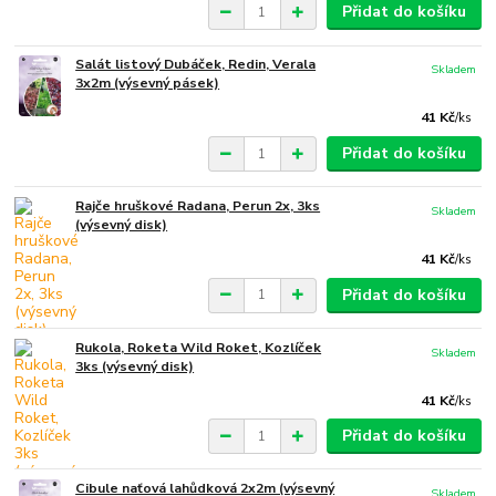
Přidat do košíku
Salát listový Dubáček, Redin, Verala
Skladem
3x2m (výsevný pásek)
41 Kč
/
ks
Přidat do košíku
Rajče hruškové Radana, Perun 2x, 3ks
Skladem
(výsevný disk)
41 Kč
/
ks
Přidat do košíku
Rukola, Roketa Wild Roket, Kozlíček
Skladem
3ks (výsevný disk)
41 Kč
/
ks
Přidat do košíku
Cibule naťová lahůdková 2x2m (výsevný
Skladem