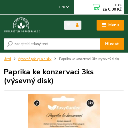
0
ks
CZK
za
0,00 Kč
Menu
Hledat
Úvod
Výsevné pásky a disky
Paprika ke konzervaci 3ks (výsevný disk)
Paprika ke konzervaci 3ks
(výsevný disk)