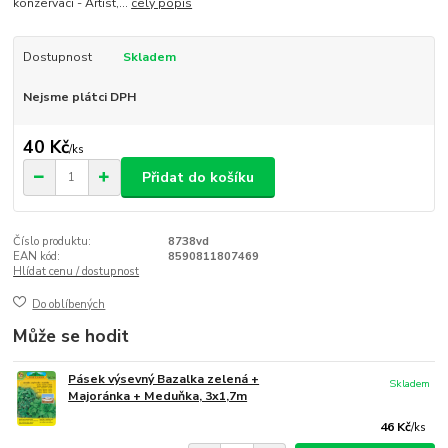
konzervaci - Artist,...
celý popis
Dostupnost
Skladem
Nejsme plátci DPH
40 Kč
/
ks
Přidat do košíku
Číslo produktu:
8738vd
EAN kód:
8590811807469
Hlídat cenu / dostupnost
Do oblíbených
Může se hodit
Pásek výsevný Bazalka zelená +
Skladem
Majoránka + Meduňka, 3x1,7m
46 Kč
/
ks