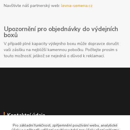
Navštivte náš partnerský web:
levna-semena.cz
Upozornění pro objednávky do výdejních
boxů
V případě plné kapacity výdejního boxu může dopravce doručit
vaši zásilku na nejbližší kamennou pobočku. Počítejte prosím s
touto možností, jelikož se nejedná o důvod k reklamaci.
Kontaktní údaje
Pro základní funkčnost, zpříjemnění používání webu, analytické
704691325