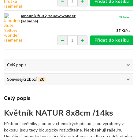
Přidat do košíku
Jahodník žlutý, Yellow wonder
Skladem
(semena)
37 Kč
/
ks
Přidat do košíku
Celý popis
Související zboží
20
Celý popis
Květník NATUR 8x8cm /14ks
Pěstební květníky jsou bez chemických přísad, jsou vyrobeny z
kokosu, jsou tedy biologicky rozložitelné. Neobsahují rašelinu.
Umožňují jednoduchou a úspěšnou kultivaci rostlin na udržitelném