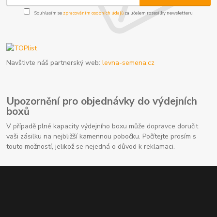
Souhlasím se
zpracováním osobních údajů
za účelem rozesílky newsletteru.
Navštivte náš partnerský web:
levna-semena.cz
Upozornění pro objednávky do výdejních
boxů
V případě plné kapacity výdejního boxu může dopravce doručit
vaši zásilku na nejbližší kamennou pobočku. Počítejte prosím s
touto možností, jelikož se nejedná o důvod k reklamaci.