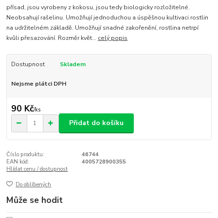
přísad, jsou vyrobeny z kokosu, jsou tedy biologicky rozložitelné.
Neobsahují rašelinu. Umožňují jednoduchou a úspěšnou kultivaci rostlin
na udržitelném základě. Umožňují snadné zakořenění, rostlina netrpí
kvůli přesazování. Rozměr květ...
celý popis
Dostupnost
Skladem
Nejsme plátci DPH
90 Kč
/
ks
Přidat do košíku
Číslo produktu:
46744
EAN kód:
4005728900355
Hlídat cenu / dostupnost
Do oblíbených
Může se hodit