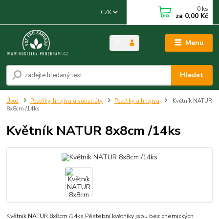
0
ks
CZK
za
0,00 Kč
Menu
Hledat
Úvod
Postřiky, hnojiva a substráty
Postřiky a hnojiva
Květník NATUR
8x8cm /14ks
Květník NATUR 8x8cm /14ks
Květník NATUR 8x8cm /14ks Pěstební květníky jsou bez chemických