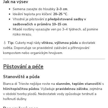
Jak na výsev
Semena zasejte do hloubky
2–3 cm
.
Ideální teplota pro klíčení:
20–25 °C
.
Vhodné je pěstování
z předpěstované sadby v
sadbovačích o průměru 10–15 cm
.
Mladé rostliny vysazujte ven po 3–4 týdnech, až pomine
riziko mrazu.
💧
Tip:
Cukety mají rády
vlhkou, výživnou půdu
a dostatek
světla. Doporučuje se pravidelné zalévání a přihnojování
kompostem nebo organickým hnojivem.
Pěstování a péče
Stanoviště a půda
Bianca di Trieste nejlépe roste na
slunném, teplém stanovišti
s
hlinitopísčitou půdou
. Vyžaduje
pravidelnou zálivku
, zejména
v období tvorby plodů. Nedostatek vody způsobuje tvrdnutí a
hořknutí dužiny.