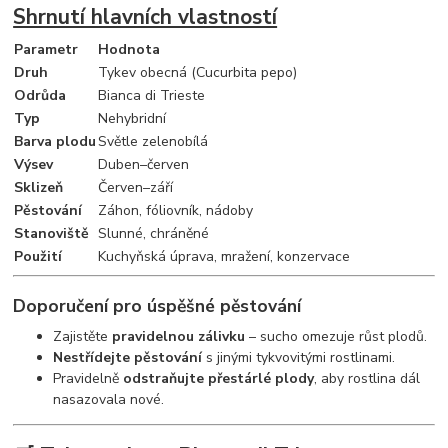
Shrnutí hlavních vlastností
Parametr
Hodnota
Druh
Tykev obecná (Cucurbita pepo)
Odrůda
Bianca di Trieste
Typ
Nehybridní
Barva plodu
Světle zelenobílá
Výsev
Duben–červen
Sklizeň
Červen–září
Pěstování
Záhon, fóliovník, nádoby
Stanoviště
Slunné, chráněné
Použití
Kuchyňská úprava, mražení, konzervace
Doporučení pro úspěšné pěstování
Zajistěte
pravidelnou zálivku
– sucho omezuje růst plodů.
Nestřídejte pěstování
s jinými tykvovitými rostlinami.
Pravidelně
odstraňujte přestárlé plody
, aby rostlina dál
nasazovala nové.