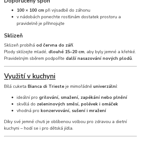
Doporučený spon
100 × 100 cm
při výsadbě do záhonu
v nádobách ponechte rostlinám dostatek prostoru a
pravidelně je přihnojujte
Sklizeň
Sklizeň probíhá
od června do září
.
Plody sklízejte mladé,
dlouhé 15–20 cm
, aby byly jemné a křehké.
Pravidelným sběrem podpoříte
další nasazování nových plodů
.
Využití v kuchyni
Bílá cuketa
Bianca di Trieste
je mimořádně
univerzální
:
ideální pro
grilování, smažení, zapékání nebo plnění
skvělá do
zeleninových směsí, polévek i omáček
vhodná pro
konzervování, sušení i mražení
Díky své jemné chuti je oblíbenou volbou pro zdravou a dietní
kuchyni – hodí se i pro dětská jídla.