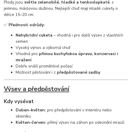
Plody jsou
světle zelenobílé, hladké a tenkoslupkaté
, s
jemnou, máslovou dužinou. Nejlepší chuť mají mladé cukety o
délce 15–20 cm.
✅
Přednosti odrůdy:
Nehybridní cuketa
– vhodná i pro další výsev z vlastních
semen
Vysoký výnos a výborná chuť
Vhodná pro
přímou kuchyňskou úpravu, konzervaci i
mražení
Dobře snáší proměnlivé počasí
Možnost pěstování i z
předpěstované sadby
Výsev a předpěstování
Kdy vysévat
Duben–květen:
pro předpěstování v interiéru nebo
skleníku
Květen–červen:
přímý výsev na záhon po odeznění mrazů