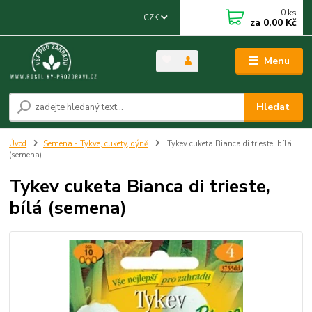
0
ks
CZK
za
0,00 Kč
Menu
Hledat
Úvod
Semena - Tykve, cukety, dýně
Tykev cuketa Bianca di trieste, bílá
(semena)
Tykev cuketa Bianca di trieste,
bílá (semena)