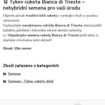
🛒 Tykev cuketa Bianca di Trieste –
nehybridní semena pro vaši úrodu
Objevte půvab
tradiční bílé cukety
s vynikající chutí a vysokou
výnosností.
Vyzkoušejte
nevybíravou odrůdu Bianca di Trieste
, která potěší
každého pěstitele i milovníka zdravé domácí zeleniny.
👉
Objednejte semena cukety Bianca di Trieste
ještě dnes a
dopřejte si bohatou letní sklizeň!
Obsah: 10ks semen
Zboží zařazeno v kategoriích
Semena
Semena - Tykve, cukety, dýně