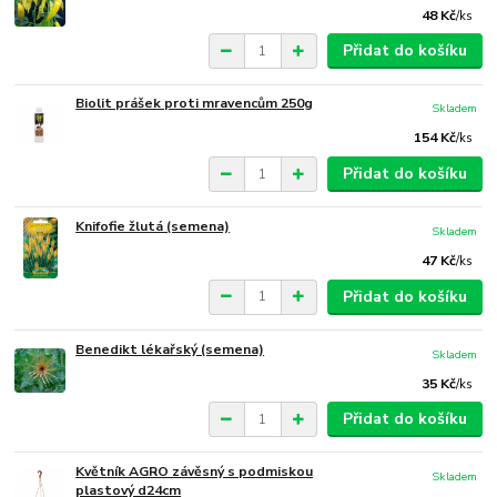
48 Kč
/
ks
Přidat do košíku
Biolit prášek proti mravencům 250g
Skladem
154 Kč
/
ks
Přidat do košíku
Knifofie žlutá (semena)
Skladem
47 Kč
/
ks
Přidat do košíku
Benedikt lékařský (semena)
Skladem
35 Kč
/
ks
Přidat do košíku
Květník AGRO závěsný s podmiskou
Skladem
plastový d24cm