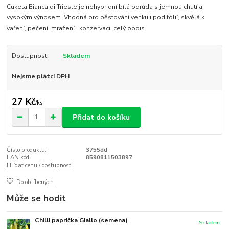
Cuketa Bianca di Trieste je nehybridní bílá odrůda s jemnou chutí a
vysokým výnosem. Vhodná pro pěstování venku i pod fólií, skvělá k
vaření, pečení, mražení i konzervaci.
celý popis
Dostupnost
Skladem
Nejsme plátci DPH
27 Kč
/
ks
Přidat do košíku
Číslo produktu:
3755dd
EAN kód:
8590811503897
Hlídat cenu / dostupnost
Do oblíbených
Může se hodit
Chilli paprička Giallo (semena)
Skladem