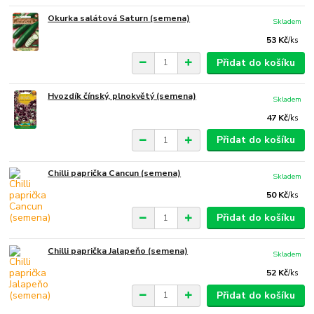
Okurka salátová Saturn (semena)
Skladem
53 Kč
/
ks
Přidat do košíku
Hvozdík čínský, plnokvětý (semena)
Skladem
47 Kč
/
ks
Přidat do košíku
Chilli paprička Cancun (semena)
Skladem
50 Kč
/
ks
Přidat do košíku
Chilli paprička Jalapeňo (semena)
Skladem
52 Kč
/
ks
Přidat do košíku