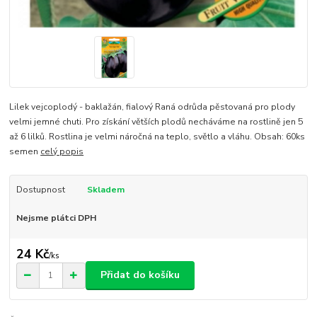
Lilek vejcoplodý - baklažán, fialový Raná odrůda pěstovaná pro plody
velmi jemné chuti. Pro získání větších plodů necháváme na rostlině jen 5
až 6 lilků. Rostlina je velmi náročná na teplo, světlo a vláhu. Obsah: 60ks
semen
celý popis
Dostupnost
Skladem
Nejsme plátci DPH
24 Kč
/
ks
Přidat do košíku