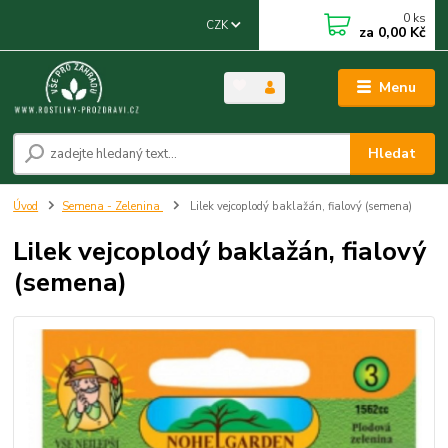
0
ks
CZK
za
0,00 Kč
Menu
Hledat
Úvod
Semena - Zelenina
Lilek vejcoplodý baklažán, fialový (semena)
Lilek vejcoplodý baklažán, fialový
(semena)