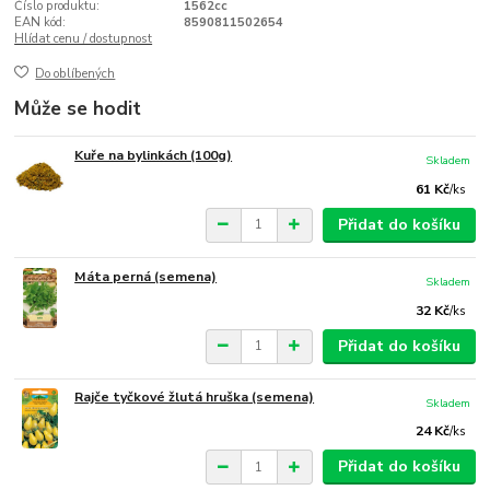
Číslo produktu:
1562cc
EAN kód:
8590811502654
Hlídat cenu / dostupnost
Do oblíbených
Může se hodit
Kuře na bylinkách (100g)
Skladem
61 Kč
/
ks
Přidat do košíku
Máta perná (semena)
Skladem
32 Kč
/
ks
Přidat do košíku
Rajče tyčkové žlutá hruška (semena)
Skladem
24 Kč
/
ks
Přidat do košíku