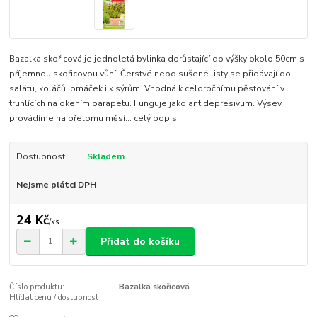
Bazalka skořicová je jednoletá bylinka dorůstající do výšky okolo 50cm s
příjemnou skořicovou vůní. Čerstvé nebo sušené listy se přidávají do
salátu, koláčů, omáček i k sýrům. Vhodná k celoročnímu pěstování v
truhlících na okením parapetu. Funguje jako antidepresivum. Výsev
provádíme na přelomu měsí...
celý popis
Dostupnost
Skladem
Nejsme plátci DPH
24 Kč
/
ks
Přidat do košíku
Číslo produktu:
Bazalka skořicová
Hlídat cenu / dostupnost