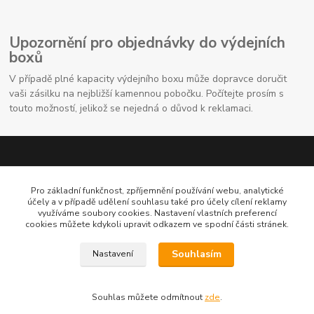
Upozornění pro objednávky do výdejních
boxů
V případě plné kapacity výdejního boxu může dopravce doručit
vaši zásilku na nejbližší kamennou pobočku. Počítejte prosím s
touto možností, jelikož se nejedná o důvod k reklamaci.
Pro základní funkčnost, zpříjemnění používání webu, analytické
účely a v případě udělení souhlasu také pro účely cílení reklamy
využíváme soubory cookies. Nastavení vlastních preferencí
cookies můžete kdykoli upravit odkazem ve spodní části stránek.
Kontaktní údaje
Souhlasím
Nastavení
704691325
Souhlas můžete odmítnout
zde
.
info@rostliny-prozdravi.cz