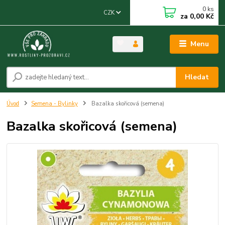
0
ks
CZK
za
0,00 Kč
Menu
Hledat
Úvod
Semena - Bylinky
Bazalka skořicová (semena)
Bazalka skořicová (semena)