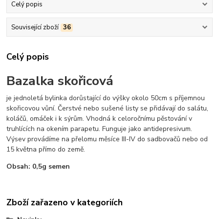
Celý popis
Související zboží
36
Celý popis
Bazalka skořicová
je jednoletá bylinka dorůstající do výšky okolo 50cm s příjemnou
skořicovou vůní. Čerstvé nebo sušené listy se přidávají do salátu,
koláčů, omáček i k sýrům. Vhodná k celoročnímu pěstování v
truhlících na okením parapetu. Funguje jako antidepresivum.
Výsev provádíme na přelomu měsíce III-IV do sadbovačů nebo od
15 května přímo do země.
Obsah: 0,5g semen
Zboží zařazeno v kategoriích