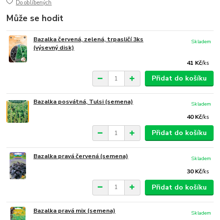
Do oblíbených
Může se hodit
Bazalka červená, zelená, trpasličí 3ks
Skladem
(výsevný disk)
41 Kč
/
ks
Přidat do košíku
Bazalka posvátná, Tulsi (semena)
Skladem
40 Kč
/
ks
Přidat do košíku
Bazalka pravá červená (semena)
Skladem
30 Kč
/
ks
Přidat do košíku
Bazalka pravá mix (semena)
Skladem