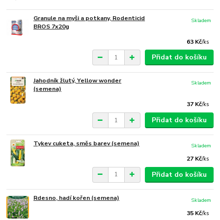
Granule na myši a potkany, Rodenticid
Skladem
BROS 7x20g
63 Kč
/
ks
Přidat do košíku
Jahodník žlutý, Yellow wonder
Skladem
(semena)
37 Kč
/
ks
Přidat do košíku
Tykev cuketa, směs barev (semena)
Skladem
27 Kč
/
ks
Přidat do košíku
Rdesno, hadí kořen (semena)
Skladem
35 Kč
/
ks