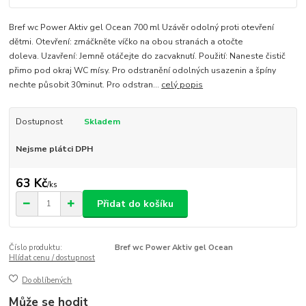
Bref wc Power Aktiv gel Ocean 700 ml Uzávěr odolný proti otevření
dětmi. Otevření: zmáčkněte víčko na obou stranách a otočte
doleva. Uzavření: Jemně otáčejte do zacvaknutí. Použití: Naneste čistič
přimo pod okraj WC mísy. Pro odstranění odolných usazenin a špíny
nechte působit 30minut. Pro odstran...
celý popis
Dostupnost
Skladem
Nejsme plátci DPH
63 Kč
/
ks
Přidat do košíku
Číslo produktu:
Bref wc Power Aktiv gel Ocean
Hlídat cenu / dostupnost
Do oblíbených
Může se hodit