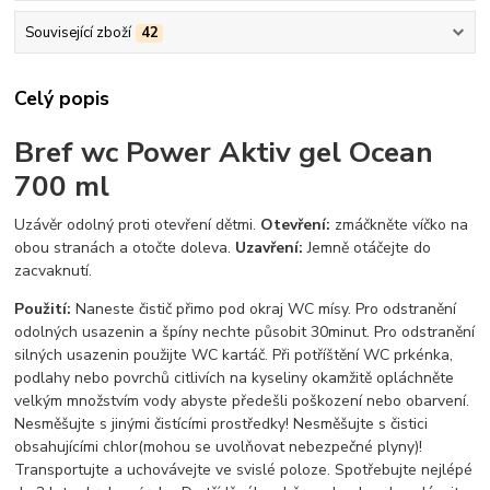
Související zboží
42
Celý popis
Bref wc Power Aktiv gel Ocean
700 ml
Uzávěr odolný proti otevření dětmi.
Otevření:
zmáčkněte víčko na
obou stranách a otočte doleva.
Uzavření:
Jemně otáčejte do
zacvaknutí.
Použití:
Naneste čistič přimo pod okraj WC mísy. Pro odstranění
odolných usazenin a špíny nechte působit 30minut. Pro odstranění
silných usazenin použijte WC kartáč. Při potříštění WC prkénka,
podlahy nebo povrchů citlivích na kyseliny okamžitě opláchněte
velkým množstvím vody abyste předešli poškození nebo obarvení.
Nesměšujte s jinými čistícími prostředky! Nesměšujte s čistici
obsahujícími chlor(mohou se uvolňovat nebezpečné plyny)!
Transportujte a uchovávejte ve svislé poloze. Spotřebujte nejlépé