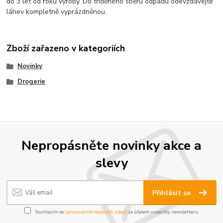
do 3 let od roku výroby. Do tříděného sběru odpadu odevzdávejte
láhev kompletně vyprázdněnou.
Zboží zařazeno v kategoriích
Novinky
Drogerie
Nepropásněte novinky akce a
slevy
Přihlásit se
Souhlasím se
zpracováním osobních údajů
za účelem rozesílky newsletteru.