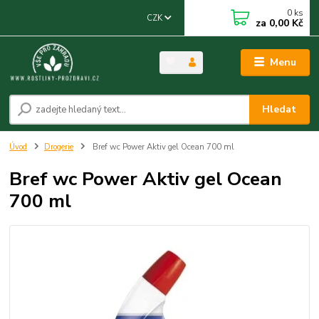
0
ks
CZK
za
0,00 Kč
Menu
Hledat
Úvod
Drogerie
Bref wc Power Aktiv gel Ocean 700 ml
Bref wc Power Aktiv gel Ocean
700 ml