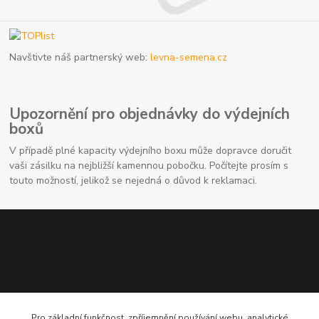
Navštivte náš partnerský web:
levna-semena.cz
Upozornění pro objednávky do výdejních
boxů
V případě plné kapacity výdejního boxu může dopravce doručit
vaši zásilku na nejbližší kamennou pobočku. Počítejte prosím s
touto možností, jelikož se nejedná o důvod k reklamaci.
Pro základní funkčnost, zpříjemnění používání webu, analytické