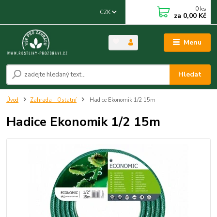
0
ks
CZK
za
0,00 Kč
Menu
Hledat
Úvod
Zahrada - Ostatní
Hadice Ekonomik 1/2 15m
Hadice Ekonomik 1/2 15m