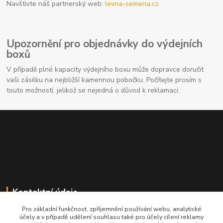
Navštivte náš partnerský web:
levna-semena.cz
Upozornění pro objednávky do výdejních
boxů
V případě plné kapacity výdejního boxu může dopravce doručit
vaši zásilku na nejbližší kamennou pobočku. Počítejte prosím s
touto možností, jelikož se nejedná o důvod k reklamaci.
Kontaktní údaje
Pro základní funkčnost, zpříjemnění používání webu, analytické
704691325
účely a v případě udělení souhlasu také pro účely cílení reklamy