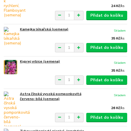
24 Kč
/
ks
Přidat do košíku
Kamejka lékařská (semena)
Skladem
35 Kč
/
ks
Přidat do košíku
Kyprej vrbice (semena)
Skladem
35 Kč
/
ks
Přidat do košíku
Astra čínská vysoká pomponkovitá
Skladem
červeno-bílá (semena)
26 Kč
/
ks
Přidat do košíku