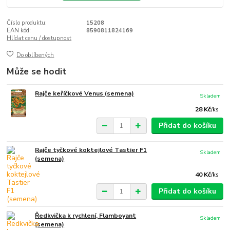
Číslo produktu:
15208
EAN kód:
8590811824169
Hlídat cenu / dostupnost
Do oblíbených
Může se hodit
Rajče keříčkové Venus (semena)
Skladem
28 Kč
/
ks
Přidat do košíku
Rajče tyčkové koktejlové Tastier F1
Skladem
(semena)
40 Kč
/
ks
Přidat do košíku
Ředkvička k rychlení, Flamboyant
Skladem
(semena)