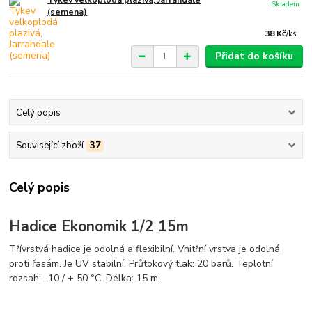
Tykev velkoplodá plazivá, Jarrahdale
Skladem
(semena)
38 Kč
/
ks
Přidat do košíku
Celý popis
Související zboží
37
Celý popis
Hadice Ekonomik 1/2 15m
Třívrstvá hadice je odolná a flexibilní. Vnitřní vrstva je odolná
proti řasám. Je UV stabilní. Průtokový tlak: 20 barů. Teplotní
rozsah: -10 / + 50 °C. Délka: 15 m.