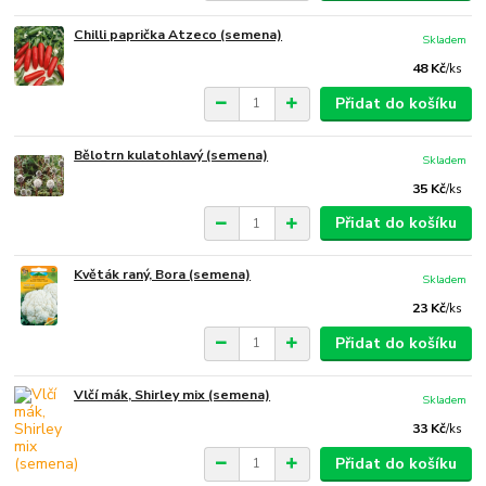
Chilli paprička Atzeco (semena)
Skladem
48 Kč
/
ks
Přidat do košíku
Bělotrn kulatohlavý (semena)
Skladem
35 Kč
/
ks
Přidat do košíku
Květák raný, Bora (semena)
Skladem
23 Kč
/
ks
Přidat do košíku
Vlčí mák, Shirley mix (semena)
Skladem
33 Kč
/
ks
Přidat do košíku