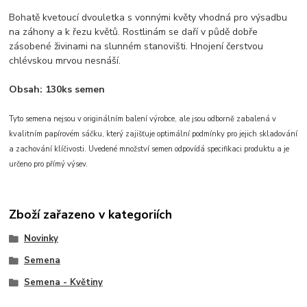
Bohatě kvetoucí dvouletka s vonnými květy vhodná pro výsadbu
na záhony a k řezu květů. Rostlinám se daří v půdě dobře
zásobené živinami na slunném stanovišti. Hnojení čerstvou
chlévskou mrvou nesnáší.
Obsah: 130ks semen
Tyto semena nejsou v originálním balení výrobce, ale jsou odborně zabalená v
kvalitním papírovém sáčku, který zajišťuje optimální podmínky pro jejich skladování
a zachování klíčivosti. Uvedené množství semen odpovídá specifikaci produktu a je
určeno pro přímý výsev.
Zboží zařazeno v kategoriích
Novinky
Semena
Semena - Květiny