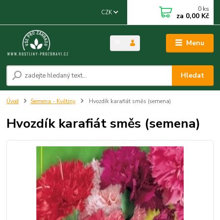
0
ks
CZK
za
0,00 Kč
Menu
Hledat
Úvod
Semena - Květiny
Hvozdík karafiát směs (semena)
Hvozdík karafiát směs (semena)