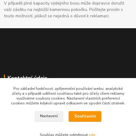
V případě plné kapacity výdejního boxu může dopravce doručit
vaši zásilku na nejbližší kamennou pobočku. Počítejte prosím s
touto možností, jelikož se nejedná o důvod k reklamaci.
Kontaktní údaje
Pro základní funkčnost, zpříjemnění používání webu, analytické
704691325
účely a v případě udělení souhlasu také pro účely cílení reklamy
využíváme soubory cookies. Nastavení vlastních preferencí
cookies můžete kdykoli upravit odkazem ve spodní části stránek.
info@rostliny-prozdravi.cz
Souhlasím
Nastavení
Souhlas můžete odmítnout
zde
.