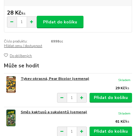
28 Kč
/
ks
Přidat do košíku
Číslo produktu:
6998cc
Hlídat cenu / dostupnost
Do oblíbených
Může se hodit
Tykev okrasná, Pear Bicolor (semena)
Skladem
29 Kč
/
ks
Přidat do košíku
Směs kaktusů a sukulentů (semena)
Skladem
61 Kč
/
ks
Přidat do košíku