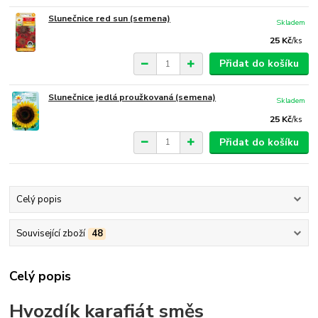
Slunečnice red sun (semena)
Skladem
25 Kč
/
ks
Přidat do košíku
Slunečnice jedlá proužkovaná (semena)
Skladem
25 Kč
/
ks
Přidat do košíku
Celý popis
Související zboží
48
Celý popis
Hvozdík karafiát směs