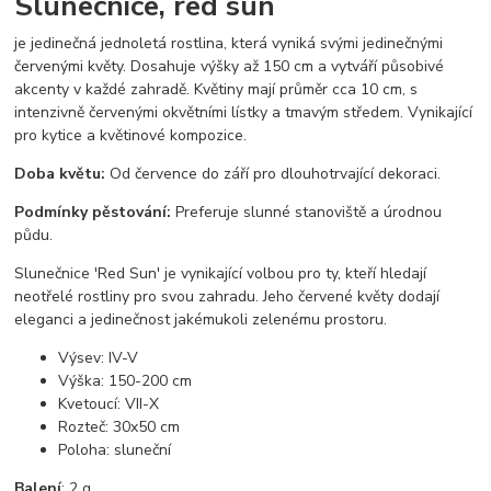
Slunečnice, red sun
je jedinečná jednoletá rostlina, která vyniká svými jedinečnými
červenými květy. Dosahuje výšky až 150 cm a vytváří působivé
akcenty v každé zahradě. Květiny mají průměr cca 10 cm, s
intenzivně červenými okvětními lístky a tmavým středem. Vynikající
pro kytice a květinové kompozice.
Doba květu:
Od července do září pro dlouhotrvající dekoraci.
Podmínky pěstování:
Preferuje slunné stanoviště a úrodnou
půdu.
Slunečnice 'Red Sun' je vynikající volbou pro ty, kteří hledají
neotřelé rostliny pro svou zahradu. Jeho červené květy dodají
eleganci a jedinečnost jakémukoli zelenému prostoru.
Výsev: IV-V
Výška: 150-200 cm
Kvetoucí: VII-X
Rozteč: 30x50 cm
Poloha: sluneční
Balení
: 2 g