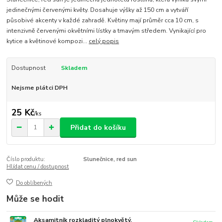
jedinečnými červenými květy. Dosahuje výšky až 150 cm a vytváří
působivé akcenty v každé zahradě. Květiny mají průměr cca 10 cm, s
intenzivně červenými okvětními lístky a tmavým středem. Vynikající pro
kytice a květinové kompozi...
celý popis
Dostupnost
Skladem
Nejsme plátci DPH
25 Kč
/
ks
Přidat do košíku
Číslo produktu:
Slunečnice, red sun
Hlídat cenu / dostupnost
Do oblíbených
Může se hodit
Aksamitník rozkladitý plnokvětý,