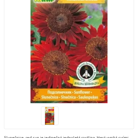
Slunečnice, red sun je jedinečná jednoletá rostlina, která vyniká svými