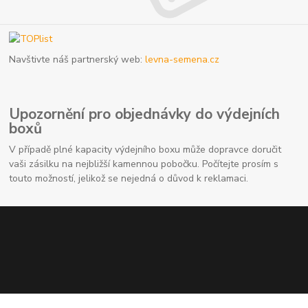
Navštivte náš partnerský web:
levna-semena.cz
Upozornění pro objednávky do výdejních
boxů
V případě plné kapacity výdejního boxu může dopravce doručit
vaši zásilku na nejbližší kamennou pobočku. Počítejte prosím s
touto možností, jelikož se nejedná o důvod k reklamaci.