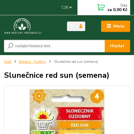
0
ks
CZK
za
0,00 Kč
Menu
Hledat
Úvod
Semena - Květiny
Slunečnice red sun (semena)
Slunečnice red sun (semena)