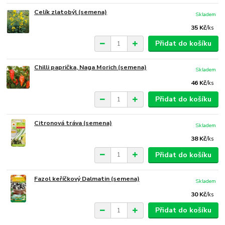
Celík zlatobýl (semena)
Skladem
35 Kč
/
ks
Přidat do košíku
Chilli paprička, Naga Morich (semena)
Skladem
46 Kč
/
ks
Přidat do košíku
Citronová tráva (semena)
Skladem
38 Kč
/
ks
Přidat do košíku
Fazol keříčkový Dalmatin (semena)
Skladem
30 Kč
/
ks
Přidat do košíku