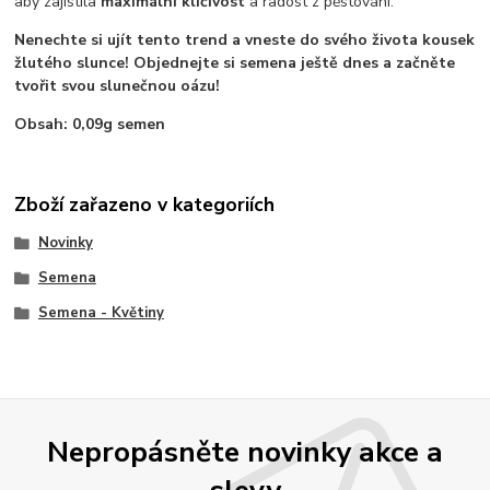
aby zajistila
maximální klíčivost
a radost z pěstování.
Nenechte si ujít tento trend a vneste do svého života kousek
žlutého slunce! Objednejte si semena ještě dnes a začněte
tvořit svou slunečnou oázu!
Obsah: 0,09g semen
Zboží zařazeno v kategoriích
Novinky
Semena
Semena - Květiny
Nepropásněte novinky akce a
slevy