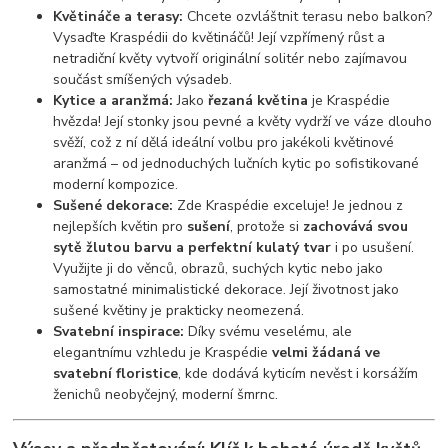
Květináče a terasy:
Chcete ozvláštnit terasu nebo balkon?
Vysaďte Kraspédii do květináčů! Její vzpřímený růst a
netradiční květy vytvoří originální solitér nebo zajímavou
součást smíšených výsadeb.
Kytice a aranžmá:
Jako
řezaná květina
je Kraspédie
hvězda! Její stonky jsou pevné a květy vydrží ve váze dlouho
svěží, což z ní dělá ideální volbu pro jakékoli květinové
aranžmá – od jednoduchých lučních kytic po sofistikované
moderní kompozice.
Sušené dekorace:
Zde Kraspédie exceluje! Je jednou z
nejlepších květin pro
sušení
, protože si
zachovává svou
sytě žlutou barvu a perfektní kulatý tvar
i po usušení.
Využijte ji do věnců, obrazů, suchých kytic nebo jako
samostatné minimalistické dekorace. Její životnost jako
sušené květiny je prakticky neomezená.
Svatební inspirace:
Díky svému veselému, ale
elegantnímu vzhledu je Kraspédie
velmi žádaná ve
svatební floristice
, kde dodává kyticím nevěst i korsážím
ženichů neobyčejný, moderní šmrnc.