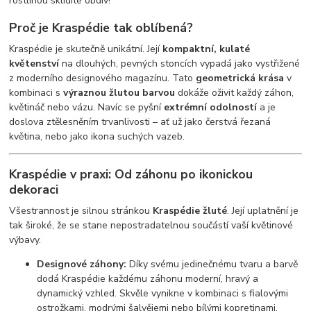
rostlinou sklidíte obdiv!
Proč je Kraspédie tak oblíbená?
Kraspédie je skutečně unikátní. Její
kompaktní, kulaté
květenství
na dlouhých, pevných stoncích vypadá jako vystřižené
z moderního designového magazínu. Tato
geometrická krása
v
kombinaci s
výraznou žlutou barvou
dokáže oživit každý záhon,
květináč nebo vázu. Navíc se pyšní
extrémní odolností
a je
doslova ztělesněním trvanlivosti – ať už jako čerstvá řezaná
květina, nebo jako ikona suchých vazeb.
Kraspédie v praxi: Od záhonu po ikonickou
dekoraci
Všestrannost je silnou stránkou
Kraspédie žluté
. Její uplatnění je
tak široké, že se stane nepostradatelnou součástí vaší květinové
výbavy.
Designové záhony:
Díky svému jedinečnému tvaru a barvě
dodá Kraspédie každému záhonu moderní, hravý a
dynamický vzhled. Skvěle vynikne v kombinaci s fialovými
ostrožkami, modrými šalvějemi nebo bílými kopretinami.