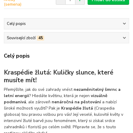
Celý popis
Související zboží
45
Celý popis
Kraspédie žlutá: Kuličky slunce, které
musíte mít!
Přemýšlíte, jak do své zahrady vnést
nezaměnitelný šmrnc a
letní energii
? Hledáte květinu, která je nejen
vizuálně
podmanivá
, ale zároveň
nenáročná na pěstování
a nabízí
široké možnosti využití? Pak je
Kraspédie žlutá
(Craspedia
globosa) tou pravou volbou pro vás! Její veselé, kulovité květy v
intenzivní žluté barvě jsou fenoménem, který si získal srdce
zahradníků i floristů po celém světě. Připravte se, že s touto