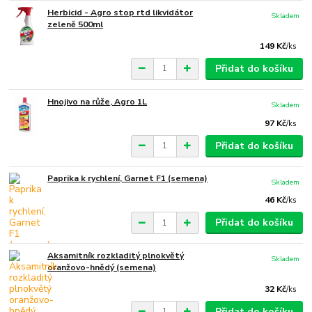
Herbicid - Agro stop rtd likvidátor
Skladem
zeleně 500ml
149 Kč
/
ks
Přidat do košíku
Hnojivo na růže, Agro 1L
Skladem
97 Kč
/
ks
Přidat do košíku
Paprika k rychlení, Garnet F1 (semena)
Skladem
46 Kč
/
ks
Přidat do košíku
Aksamitník rozkladitý plnokvětý
Skladem
oranžovo-hnědý (semena)
32 Kč
/
ks
Přidat do košíku