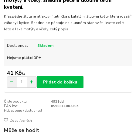
motýly a včely, snadná péče a dlouhé letní
kvetení.
Kraspédie žlutá je atraktivní letnička s kulatými žlutými květy, která rozzáří
záhony i kytice. Snadno se pěstuje na slunném stanovišti, kvete celé
léto a láká motýly a včely.
celý popis
Dostupnost
Skladem
Nejsme plátci DPH
41 Kč
/
ks
Přidat do košíku
Číslo produktu:
4931dd
EAN kód:
8590811062356
Hlídat cenu / dostupnost
Do oblíbených
Může se hodit