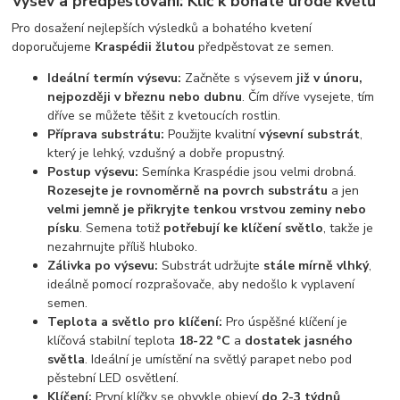
Výsev a předpěstování: Klíč k bohaté úrodě květů
Pro dosažení nejlepších výsledků a bohatého kvetení
doporučujeme
Kraspédii žlutou
předpěstovat ze semen.
Ideální termín výsevu:
Začněte s výsevem
již v únoru,
nejpozději v březnu nebo dubnu
. Čím dříve vysejete, tím
dříve se můžete těšit z kvetoucích rostlin.
Příprava substrátu:
Použijte kvalitní
výsevní substrát
,
který je lehký, vzdušný a dobře propustný.
Postup výsevu:
Semínka Kraspédie jsou velmi drobná.
Rozesejte je rovnoměrně na povrch substrátu
a jen
velmi jemně je přikryjte tenkou vrstvou zeminy nebo
písku
. Semena totiž
potřebují ke klíčení světlo
, takže je
nezahrnujte příliš hluboko.
Zálivka po výsevu:
Substrát udržujte
stále mírně vlhký
,
ideálně pomocí rozprašovače, aby nedošlo k vyplavení
semen.
Teplota a světlo pro klíčení:
Pro úspěšné klíčení je
klíčová stabilní teplota
18-22 °C
a
dostatek jasného
světla
. Ideální je umístění na světlý parapet nebo pod
pěstební LED osvětlení.
Klíčení:
První klíčky se obvykle objeví
do 2-3 týdnů
.