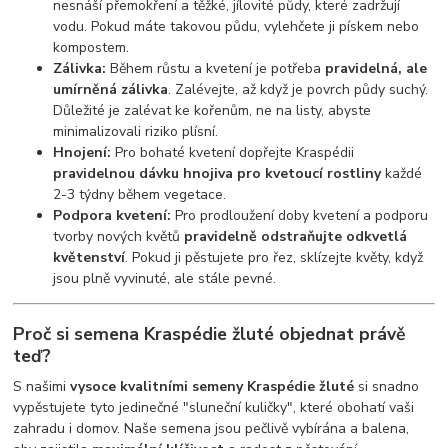
nesnáší přemokření a těžké, jílovité půdy, které zadržují
vodu. Pokud máte takovou půdu, vylehčete ji pískem nebo
kompostem.
Zálivka:
Během růstu a kvetení je potřeba
pravidelná, ale
umírněná zálivka
. Zalévejte, až když je povrch půdy suchý.
Důležité je zalévat ke kořenům, ne na listy, abyste
minimalizovali riziko plísní.
Hnojení:
Pro bohaté kvetení dopřejte Kraspédii
pravidelnou dávku hnojiva pro kvetoucí rostliny
každé
2-3 týdny během vegetace.
Podpora kvetení:
Pro prodloužení doby kvetení a podporu
tvorby nových květů
pravidelně odstraňujte odkvetlá
květenství
. Pokud ji pěstujete pro řez, sklízejte květy, když
jsou plně vyvinuté, ale stále pevné.
Proč si semena Kraspédie žluté objednat právě
teď?
S našimi
vysoce kvalitními semeny Kraspédie žluté
si snadno
vypěstujete tyto jedinečné "sluneční kuličky", které obohatí vaši
zahradu i domov. Naše semena jsou pečlivě vybírána a balena,