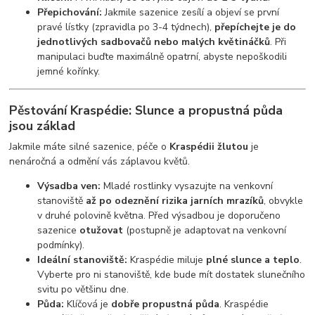
Přepichování:
Jakmile sazenice zesílí a objeví se první
pravé lístky (zpravidla po 3-4 týdnech),
přepíchejte je do
jednotlivých sadbovačů nebo malých květináčků
. Při
manipulaci buďte maximálně opatrní, abyste nepoškodili
jemné kořínky.
Pěstování Kraspédie: Slunce a propustná půda
jsou základ
Jakmile máte silné sazenice, péče o
Kraspédii žlutou
je
nenáročná a odmění vás záplavou květů.
Výsadba ven:
Mladé rostlinky vysazujte na venkovní
stanoviště
až po odeznění rizika jarních mrazíků
, obvykle
v druhé polovině května. Před výsadbou je doporučeno
sazenice
otužovat
(postupně je adaptovat na venkovní
podmínky).
Ideální stanoviště:
Kraspédie miluje
plné slunce a teplo
.
Vyberte pro ni stanoviště, kde bude mít dostatek slunečního
svitu po většinu dne.
Půda:
Klíčová je
dobře propustná půda
. Kraspédie