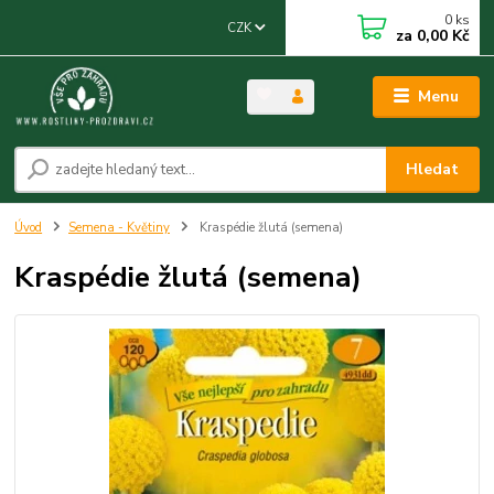
0
ks
CZK
za
0,00 Kč
Menu
Hledat
Úvod
Semena - Květiny
Kraspédie žlutá (semena)
Kraspédie žlutá (semena)