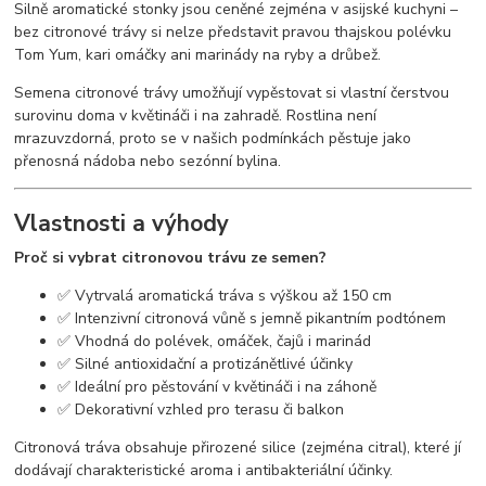
Silně aromatické stonky jsou ceněné zejména v asijské kuchyni –
bez citronové trávy si nelze představit pravou thajskou polévku
Tom Yum, kari omáčky ani marinády na ryby a drůbež.
Semena citronové trávy umožňují vypěstovat si vlastní čerstvou
surovinu doma v květináči i na zahradě. Rostlina není
mrazuvzdorná, proto se v našich podmínkách pěstuje jako
přenosná nádoba nebo sezónní bylina.
Vlastnosti a výhody
Proč si vybrat citronovou trávu ze semen?
✅ Vytrvalá aromatická tráva s výškou až 150 cm
✅ Intenzivní citronová vůně s jemně pikantním podtónem
✅ Vhodná do polévek, omáček, čajů i marinád
✅ Silné antioxidační a protizánětlivé účinky
✅ Ideální pro pěstování v květináči i na záhoně
✅ Dekorativní vzhled pro terasu či balkon
Citronová tráva obsahuje přirozené silice (zejména citral), které jí
dodávají charakteristické aroma i antibakteriální účinky.