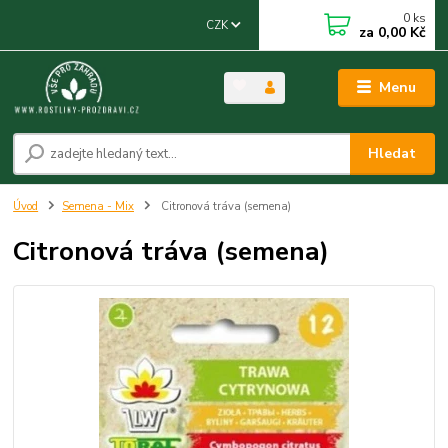
0
ks
CZK
za
0,00 Kč
Menu
Hledat
Úvod
Semena - Mix
Citronová tráva (semena)
Citronová tráva (semena)