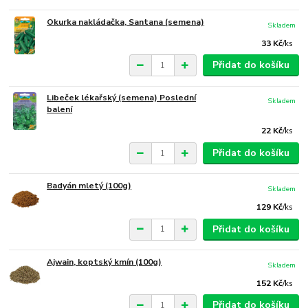
Okurka nakládačka, Santana (semena)
Skladem
33 Kč
/
ks
Přidat do košíku
Libeček lékařský (semena) Poslední
Skladem
balení
22 Kč
/
ks
Přidat do košíku
Badyán mletý (100g)
Skladem
129 Kč
/
ks
Přidat do košíku
Ajwain, koptský kmín (100g)
Skladem
152 Kč
/
ks
Přidat do košíku