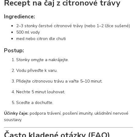
Recept na čaj z citronové trávy
Ingredience:
2–3 stonky čerstvé citronové trávy (nebo 1–2 lžíce sušené)
500 ml vody
med nebo citron dle chuti
Postup:
Stonky omyjte a nakrájejte.
Vodu přiveďte k varu.
Přidejte citronovou trávu a vařte 5–10 minut.
Nechte 5 minut louhovat.
Sceďte a dochuťte.
Účinky čaje:
podpora trávení, posílení imunity, uklidnění nervové
soustavy.
Často kladené otázky (FAQ)