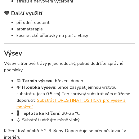
stresu a nervovém vyčerpání
💚 Další využití
přírodní repelent
aromaterapie
kosmetické přípravky na pleť a vlasy
Výsev
Výsev citronové trávy je jednoduchý, pokud dodržíte správné
podmínky:
📅
Termín výsevu:
březen–duben
🌱
Hloubka výsevu:
lehce zasypat jemnou vrstvou
substrátu (cca 0,5 cm) Ten správný substrát vám můžeme
doporučit:
Substrát FORESTINA HOŠTICKÝ pro výsev a
množení
🌡
Teplota ke klíčení:
20–25 °C
💧 Substrát udržujte mírně vlhký
Klíčení trvá přibližně 2–3 týdny. Doporučuje se předpěstování v
interiéru.