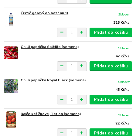
Čistič gelový do bazénu 1l
Skladem
325 Kč
/
ks
Přidat do košíku
Chilli paprička Saltillo (semena)
Skladem
47 Kč
/
ks
Přidat do košíku
Chilli paprička Royal Black (semena)
Skladem
45 Kč
/
ks
Přidat do košíku
Rajče keříčkové, Terion (semena)
Skladem
22 Kč
/
ks
Přidat do košíku