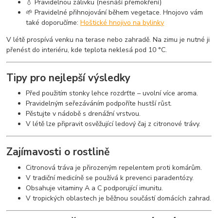
💧 Pravidelnou zálivku (nesnáší přemokření)
🌱 Pravidelné přihnojování během vegetace. Hnojovo vám
také doporučíme:
Hoštické hnojivo na bylinky
V létě prospívá venku na terase nebo zahradě. Na zimu je nutné ji
přenést do interiéru, kde teplota neklesá pod 10 °C.
Tipy pro nejlepší výsledky
Před použitím stonky lehce rozdrťte – uvolní více aroma.
Pravidelným seřezáváním podpoříte hustší růst.
Pěstujte v nádobě s drenážní vrstvou.
V létě lze připravit osvěžující ledový čaj z citronové trávy.
Zajímavosti o rostlině
Citronová tráva je přirozeným repelentem proti komárům.
V tradiční medicíně se používá k prevenci paradentózy.
Obsahuje vitaminy A a C podporující imunitu.
V tropických oblastech je běžnou součástí domácích zahrad.