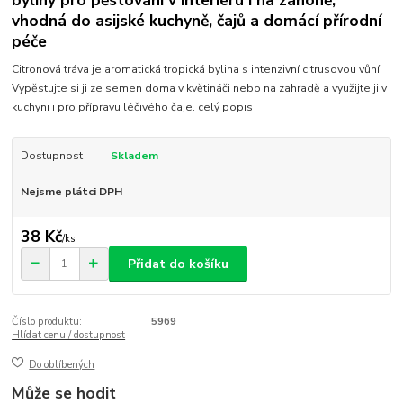
byliny pro pěstování v interiéru i na záhoně,
vhodná do asijské kuchyně, čajů a domácí přírodní
péče
Citronová tráva je aromatická tropická bylina s intenzivní citrusovou vůní.
Vypěstujte si ji ze semen doma v květináči nebo na zahradě a využijte ji v
kuchyni i pro přípravu léčivého čaje.
celý popis
Dostupnost
Skladem
Nejsme plátci DPH
38 Kč
/
ks
Přidat do košíku
Číslo produktu:
5969
Hlídat cenu / dostupnost
Do oblíbených
Může se hodit