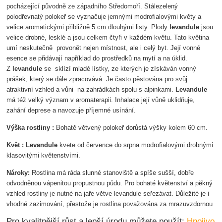
pocházející původně ze západního Středomoří. Stálezelený
polodřevnatý polokeř se vyznačuje jemnými modrofialovými květy a
velice aromatickými přibližně 5 cm dlouhými listy. Plody
levandule
jsou
velice drobné, lesklé a jsou celkem čtyři v každém květu. Tato květina
umí neskutečně provonět nejen místnost, ale i celý byt. Její vonné
esence se přidávají například do prostředků na mytí a na úklid.
Z
levandule
se sklízí mladé lístky, ze kterých je získáván vonný
prášek, který se dále zpracovává. Je často pěstována pro svůj
atraktivní vzhled a vůni na zahrádkách spolu s alpinkami.
Levandule
má též velký význam v aromaterapii. Inhalace její vůně uklidňuje,
zahání deprese a navozuje příjemné usínání.
Výška rostliny :
Bohatě větvený polokeř dorůstá výšky kolem 60 cm.
Květ :
Levandule
kvete od července do srpna modrofialovými drobnými
klasovitými květenstvími.
Nároky:
Rostlina má ráda slunné stanoviště a spíše sušší, dobře
odvodněnou vápenitou propustnou půdu. Pro bohaté květenství a pěkný
vzhled rostliny je nutné na jaře větve levandule seřezávat. Důležité je i
vhodné zazimování, přestože je rostlina považována za mrazuvzdornou
Pro kvalitnější růst a lepší úrodu můžete použít:
Hnojivo