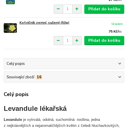
Přidat do košíku
Kotvičník zemní, sušený (50g)
Skladem
75 Kč
/
ks
Přidat do košíku
Celý popis
Související zboží
16
Celý popis
Levandule lékařská
Levandule
je vytrvalá, odolná, suchomilná rostlina, jedna
z nejkrásnějších a nejaromatičtějších květin z čeledi hluchavkovitých,