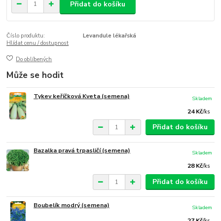
Přidat do košíku
Číslo produktu:
Levandule lékařská
Hlídat cenu / dostupnost
Do oblíbených
Může se hodit
Tykev keříčková Kveta (semena)
Skladem
24 Kč
/
ks
Přidat do košíku
Bazalka pravá trpasličí (semena)
Skladem
28 Kč
/
ks
Přidat do košíku
Boubelík modrý (semena)
Skladem
27 Kč
/
ks