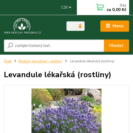
0
ks
CZK
za
0,00 Kč
Menu
Hledat
Úvod
Rostliny pro zdraví - rostliny
Levandule lékařská (rostliny)
Levandule lékařská (rostliny)