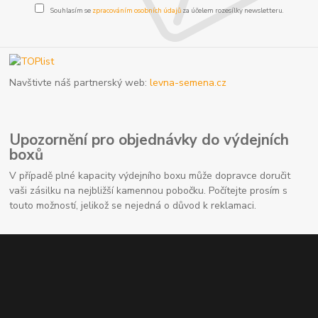
Souhlasím se
zpracováním osobních údajů
za účelem rozesílky newsletteru.
Navštivte náš partnerský web:
levna-semena.cz
Upozornění pro objednávky do výdejních
boxů
V případě plné kapacity výdejního boxu může dopravce doručit
vaši zásilku na nejbližší kamennou pobočku. Počítejte prosím s
touto možností, jelikož se nejedná o důvod k reklamaci.