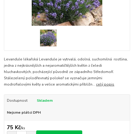
Levandule lékařská Levandule je vytrvalá, odolná, suchomilná rostlina,
jedna z nejkrásnějších a nejaromatičtějších květin z čeledi
hluchavkovitých, pocházející původně ze západního Středomoří.
Stálezelený polodřevnatý polokeř se vyznačuje jemnými
modrofialovými květy a velice aromatickými přibližn...
celý popis
Dostupnost
Skladem
Nejsme plátci DPH
75 Kč
/
ks