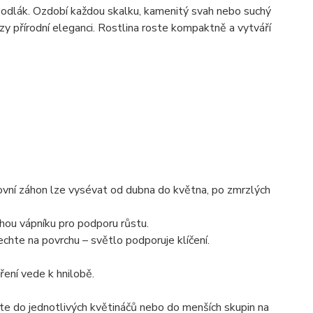
ý bodlák. Ozdobí každou skalku, kamenitý svah nebo suchý
zy přírodní eleganci. Rostlina roste kompaktně a vytváří
ovní záhon lze vysévat od dubna do května, po zmrzlých
chou vápníku pro podporu růstu.
chte na povrchu – světlo podporuje klíčení.
ení vede k hnilobě.
jte do jednotlivých květináčů nebo do menších skupin na