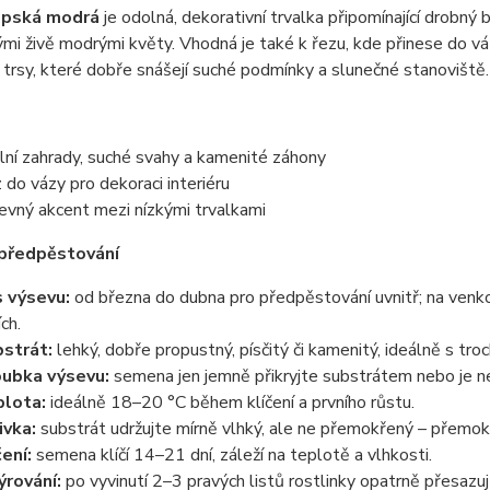
lpská modrá
je odolná, dekorativní trvalka připomínající drobn
mi živě modrými květy. Vhodná je také k řezu, kde přinese do vá
í trsy, které dobře snášejí suché podmínky a slunečné stanoviště.
lní zahrady, suché svahy a kamenité záhony
 do vázy pro dekoraci interiéru
evný akcent mezi nízkými trvalkami
 předpěstování
 výsevu:
od března do dubna pro předpěstování uvnitř; na venk
ch.
strát:
lehký, dobře propustný, písčitý či kamenitý, ideálně s tro
ubka výsevu:
semena jen jemně přikryjte substrátem nebo je ne
lota:
ideálně 18–20 °C během klíčení a prvního růstu.
ivka:
substrát udržujte mírně vlhký, ale ne přemokřený – přemokř
čení:
semena klíčí 14–21 dní, záleží na teplotě a vlhkosti.
ýrování:
po vyvinutí 2–3 pravých listů rostlinky opatrně přesazu