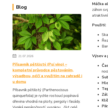
Máčka a
Blog
záhon svý
atraktivn
Použití:
Ska
Řez
Bar
Výsev a
21.07.2026
Přísavník pětilistý (Psí víno) –
Čas
kompletní průvodce pěstováním,
nocí
výsadbou, péčí a využitím na zahradě i
Sub
u domu
Hlo
Tep
Přísavník pětilistý (Parthenocissus
Zál
quinquefolia) je rychle rostoucí popínavá
Klí
dřevina vhodná na ploty, pergoly i fasády.
Pik
Vyniká nenáročností, vysokou...
číst celé