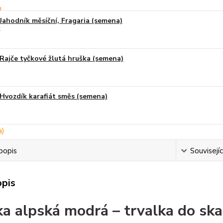
Jahodník měsíční, Fragaria (semena)
Rajče tyčkové žlutá hruška (semena)
Hvozdík karafiát směs (semena)
popis
Souvisejíc
opis
a alpská modrá – trvalka do ska