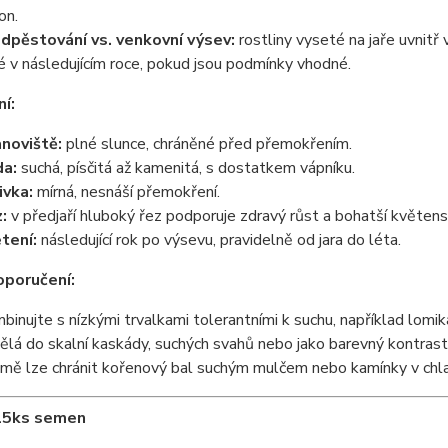
on.
dpěstování vs. venkovní výsev:
rostliny vyseté na jaře uvnitř
é v následujícím roce, pokud jsou podmínky vhodné.
í:
noviště:
plné slunce, chráněné před přemokřením.
a:
suchá, písčitá až kamenitá, s dostatkem vápníku.
ivka:
mírná, nesnáší přemokření.
:
v předjaří hluboký řez podporuje zdravý růst a bohatší květenst
tení:
následující rok po výsevu, pravidelně od jara do léta.
oporučení:
binujte s nízkými trvalkami tolerantními k suchu, například lo
ělá do skalní kaskády, suchých svahů nebo jako barevný kontras
imě lze chránit kořenový bal suchým mulčem nebo kamínky v chla
15ks semen