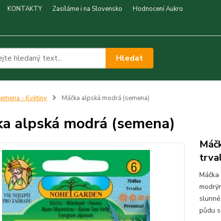
KONTAKTY
Zasíláme i na Slovensko
Hodnocení Aukro
Hledat
emena - Květiny
Máčka alpská modrá (semena)
a alpská modrá (semena)
Máčk
trva
Máčka 
modrým
slunné
půdu s