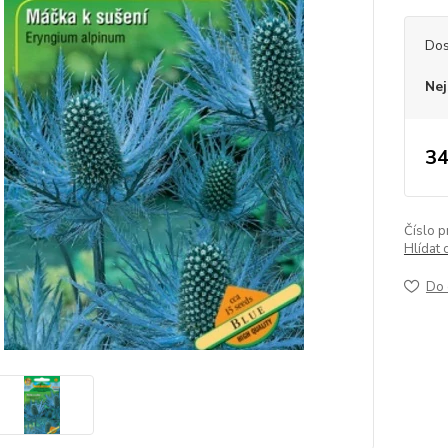
Dos
Nej
34
Číslo p
Hlídat 
Do 