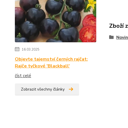
Zboží 
Novin
16.03.2025
Objevte tajemství černých rajčat:
Rajče tyčkové 'Blackball'
číst celé
Zobrazit všechny články