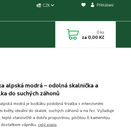
Přihlášení
CZK
0
ks
za
0,00 Kč
a alpská modrá – odolná skalnička a
lka do suchých záhonů
alpská modrá je bodláku podobná trvalka s intenzivními
i květy, ideální do skalek, suchých záhonů a na řez. Vyžaduje
, teplé stanoviště a dobře propustnou, písčitou či kamenitou
 dostatkem vápníku.
celý popis