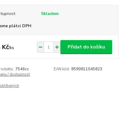
tupnost
Skladem
sme plátci DPH
 Kč
Přidat do košíku
/
ks
roduktu:
7546cc
EAN kód:
8590811045823
cenu / dostupnost
oblíbených