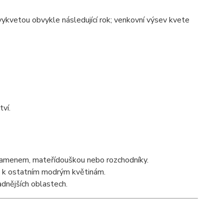
 vykvetou obvykle následující rok; venkovní výsev kvete
ví.
mikamenem, mateřídouškou nebo rozchodníky.
t k ostatním modrým květinám.
dnějších oblastech.