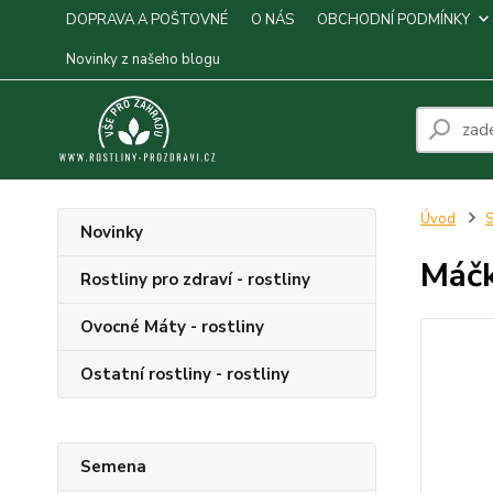
DOPRAVA A POŠTOVNÉ
O NÁS
OBCHODNÍ PODMÍNKY
Novinky z našeho blogu
Úvod
S
Novinky
Máčk
Rostliny pro zdraví - rostliny
Ovocné Máty - rostliny
Ostatní rostliny - rostliny
Semena