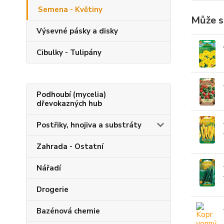
Semena - Květiny
Může s
Výsevné pásky a disky
Cibulky - Tulipány
Podhoubí (mycelia)
dřevokazných hub
Postřiky, hnojiva a substráty
Zahrada - Ostatní
Nářadí
Drogerie
Bazénová chemie