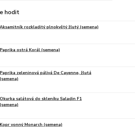
e hodit
Aksamitník rozkladitý plnokvětý žlutý (semena)
Paprika ostrá Korál (semena)
Paprika zeleninová pálivá De Cayenne, žlutá
(semena)
Okurka salátová do skleníku Saladin F1
(semena)
Kopr vonný Monarch (semena)