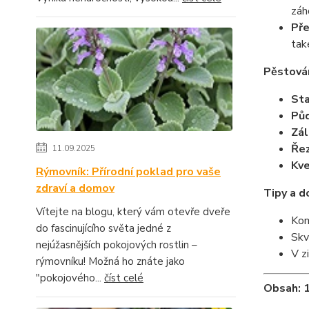
záh
Pře
tak
Pěstován
Sta
Půd
Zál
Řez
11.09.2025
Kve
Rýmovník: Přírodní poklad pro vaše
zdraví a domov
Tipy a d
Vítejte na blogu, který vám otevře dveře
Kom
do fascinujícího světa jedné z
Skv
nejúžasnějších pokojových rostlin –
V z
rýmovníku! Možná ho znáte jako
"pokojového...
číst celé
Obsah: 